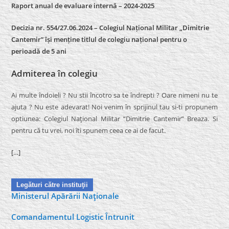
Raport anual de evaluare internă –
2024-2025
Decizia nr. 554/27.06.2024 – Colegiul Național Militar „Dimitrie
Cantemir” își menține titlul de colegiu național pentru o
perioadă de 5 ani
Admiterea în colegiu
Ai multe îndoieli ? Nu stii încotro sa te îndrepti ? Oare nimeni nu te
ajuta ? Nu este adevarat! Noi venim în sprijinul tau si-ti propunem
optiunea: Colegiul Naţional Militar “Dimitrie Cantemir” Breaza. Si
pentru că tu vrei, noi îti spunem ceea ce ai de facut.
[…]
Legături către instituţii
Ministerul Apărării Naţionale
Comandamentul Logistic Întrunit