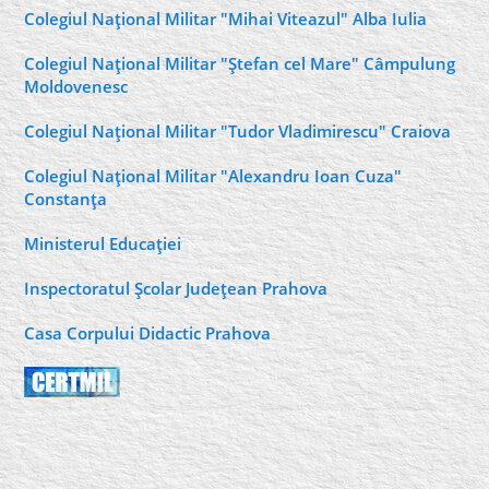
Colegiul Naţional Militar "Mihai Viteazul" Alba Iulia
Colegiul Naţional Militar "Ştefan cel Mare" Câmpulung
Moldovenesc
Colegiul Naţional Militar "Tudor Vladimirescu" Craiova
Colegiul Naţional Militar "Alexandru Ioan Cuza"
Constanţa
Ministerul Educaţiei
Inspectoratul Şcolar Judeţean Prahova
Casa Corpului Didactic Prahova