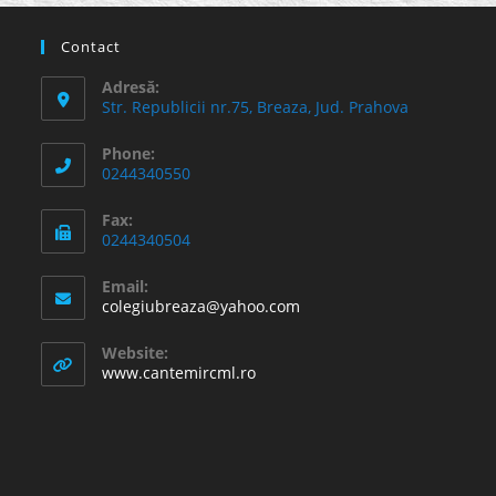
Contact
Adresă:
Str. Republicii nr.75, Breaza, Jud. Prahova
Phone:
0244340550
Fax:
0244340504
Email:
Opens
colegiubreaza@yahoo.com
in
your
Website:
application
www.cantemircml.ro