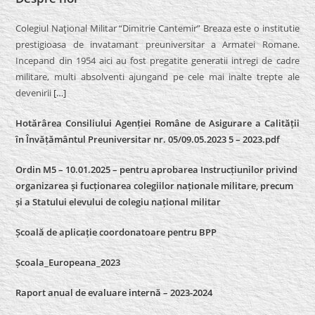
Colegiul Naţional Militar “Dimitrie Cantemir” Breaza este o institutie
prestigioasa de invatamant preuniversitar a Armatei Romane.
Incepand din 1954 aici au fost pregatite generatii intregi de cadre
militare, multi absolventi ajungand pe cele mai inalte trepte ale
devenirii
[…]
Hotărârea Consiliului Agenției Române de Asigurare a Calității
în Învățământul Preuniversitar nr. 05/09.05.2023 5 – 2023.pdf
Ordin M5 – 10.01.2025 – pentru aprobarea Instrucțiunilor privind
organizarea și fucționarea colegiilor naționale militare, precum
și a Statului elevului de colegiu național militar
Școală de aplicație coordonatoare pentru BPP
Școala_Europeana_2023
Raport anual de evaluare internă – 2023-2024