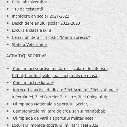
Balul absolvenților
110 de existență
Închidere an școlar 2021-2022
Deschidere anului școlar 2022-2023
Excursie clasa a IX- a
Cenaclul literar – artistic ”Marin Sorescu”
Ștafeta Veteranilor
ACTIVITĂŢI SPORTIVE:
Concursuri sportive militare şi şcolare de atletism,
fotbal, handbal, volei, baschet, tenis de masă;
Concursuri de karate;
Întreceri sportive dedicate Zilei Armatei, Zilei Naţionale
a României, Zilei Forţelor Terestre, Zilei Colegiului;
Olimpiada Naţională a Sportului Şcolar;
Campionatele militare de cros, şah şi minifotbal;
Olimpiada de vară a sportului militar liceal;
Locul I Olimpiada sportului militar liceal 2022