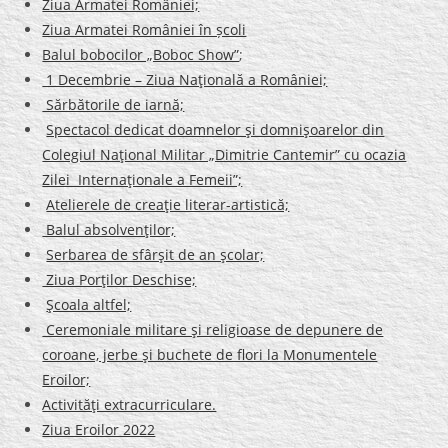
Ziua Armatei României;
Ziua Armatei României în școli
Balul bobocilor „Boboc Show”
;
1 Decembrie – Ziua Naţională a României;
Sărbătorile de iarnă;
Spectacol dedicat doamnelor şi domnişoarelor din
Colegiul Naţional Militar „Dimitrie Cantemir” cu ocazia
Zilei Internaţionale a Femeii”;
Atelierele de creaţie literar-artistică;
Balul absolvenţilor;
Serbarea de sfârşit de an şcolar;
Ziua Porţilor Deschise;
Şcoala altfel;
Ceremoniale militare şi religioase de depunere de
coroane, jerbe şi buchete de flori la Monumentele
Eroilor;
Activităţi extracurriculare.
Ziua Eroilor 2022