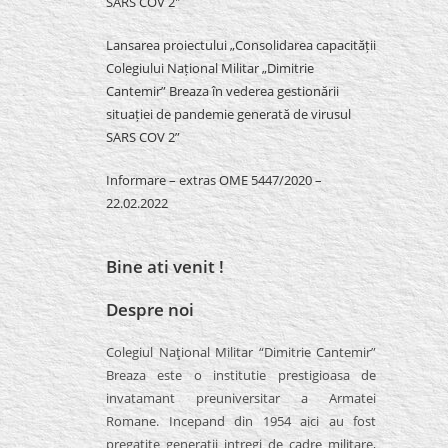
SARS COV 2″
Lansarea proiectului „Consolidarea capacității
Colegiului Național Militar „Dimitrie
Cantemir” Breaza în vederea gestionării
situației de pandemie generată de virusul
SARS COV 2”
Informare – extras OME 5447/2020 –
22.02.2022
Bine ati venit !
Despre noi
Colegiul Naţional Militar “Dimitrie Cantemir”
Breaza este o institutie prestigioasa de
invatamant preuniversitar a Armatei
Romane. Incepand din 1954 aici au fost
pregatite generatii intregi de cadre militare,