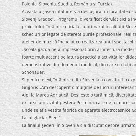
Polonia, Slovenia, Suedia, România şi Turcia).
Această a şasea întâlnire s-a desfăşurat în localitatea sl
Slovenj Gradec”. Programul diversificat derulat aici a inc
proiectului: întâlnire oficială cu primarul localităţii Sl
scheciurilor legate de stereotipurile profesionale, reali
atelier de muzică încheiat cu realizarea unui spectacol m
„Şcoala gazdă ne-a impresionat prin arhitectura modernă
foarte mult accent pe latura practică a activităţilor didac
demonstrative din domeniul medical, din care cu toţii am
Schonauer.
Şi pentru elevi, întâlnirea din Slovenia a constituit o 
Grigore: „Am descoperit o mulţime de lucruri interesant
Alpi la Marea Adriatică. Deşi este o ţară mică, diversitate
excursii am vizitat peştera Postojna, care ne-a impresio
unde se află vestita fabrică de aparate electrocasnice Gore
Lacul glaciar Bled.”
La finalul şederii în Slovenia s-a discutat despre următo