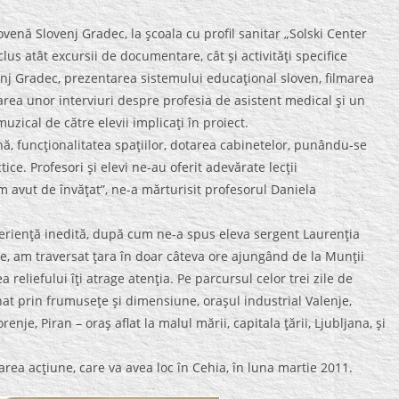
ovenă Slovenj Gradec, la şcoala cu profil sanitar „Solski Center
lus atât excursii de documentare, cât şi activităţi specifice
ovenj Gradec, prezentarea sistemului educaţional sloven, filmarea
zarea unor interviuri despre profesia de asistent medical şi un
uzical de către elevii implicaţi în proiect.
, funcţionalitatea spaţiilor, dotarea cabinetelor, punându-se
tice. Profesori şi elevi ne-au oferit adevărate lecţii
 avut de învăţat”, ne-a mărturisit profesorul Daniela
experienţă inedită, după cum ne-a spus eleva sergent Laurenţia
e, am traversat ţara în doar câteva ore ajungând de la Munţii
a reliefului îţi atrage atenţia. Pe parcursul celor trei zile de
nat prin frumuseţe şi dimensiune, oraşul industrial Valenje,
nje, Piran – oraş aflat la malul mării, capitala ţării, Ljubljana, şi
area acţiune, care va avea loc în Cehia, în luna martie 2011.