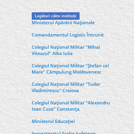
Legături către instituţii
Ministerul Apărării Naţionale
Comandamentul Logistic Întrunit
Colegiul Naţional Militar "Mihai
Viteazul" Alba Iulia
Colegiul Naţional Militar "Ştefan cel
Mare" Câmpulung Moldovenesc
Colegiul Naţional Militar "Tudor
Vladimirescu" Craiova
Colegiul Naţional Militar "Alexandru
Ioan Cuza" Constanţa
Ministerul Educaţiei
Inspectoratul Şcolar Judeţean