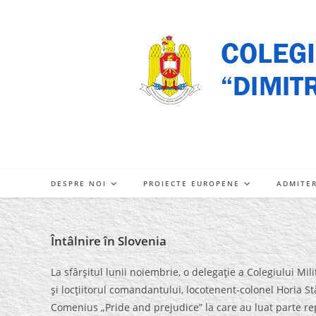
Skip
to
content
DESPRE NOI
PROIECTE EUROPENE
ADMITE
Întâlnire în Slovenia
La sfârşitul lunii noiembrie, o delegaţie a Colegiului Mil
şi locţiitorul comandantului, locotenent-colonel Horia St
Comenius „Pride and prejudice” la care au luat parte rep