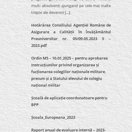
multi absolventi ajungand pe cele mai inalte
trepte ale devenirii
[…]
Hotărârea Consiliului Agenției Române de
Asigurare a Calității în Învățământul
Preuniversitar nr. 05/09.05.2023 5 –
2023.pdf
Ordin M5 – 10.01.2025 – pentru aprobarea
Instrucțiunilor privind organizarea și
fucționarea colegiilor naționale militare,
precum și a Statului elevului de colegiu
național militar
Școală de aplicație coordonatoare pentru
BPP
Școala_Europeana_2023
Raport anual de evaluare internă – 2023-