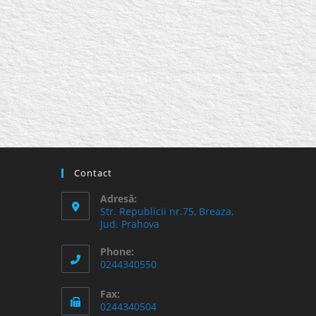
Contact
Adresă:
Str. Republicii nr.75, Breaza,
Jud. Prahova
Phone:
0244340550
Fax:
0244340504