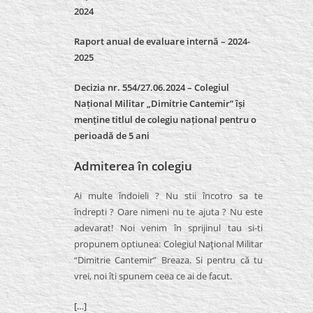
2024
Raport anual de evaluare internă –
2024-
2025
Decizia nr. 554/27.06.2024 – Colegiul
Național Militar „Dimitrie Cantemir” își
menține titlul de colegiu național pentru o
perioadă de 5 ani
Admiterea în colegiu
Ai multe îndoieli ? Nu stii încotro sa te
îndrepti ? Oare nimeni nu te ajuta ? Nu este
adevarat! Noi venim în sprijinul tau si-ti
propunem optiunea: Colegiul Naţional Militar
“Dimitrie Cantemir” Breaza. Si pentru că tu
vrei, noi îti spunem ceea ce ai de facut.
[…]