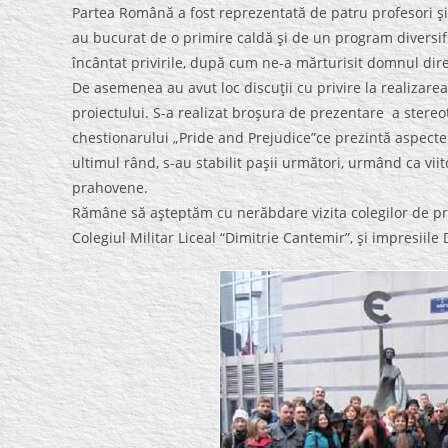
Partea Română a fost reprezentată de patru profesori şi p
au bucurat de o primire caldă şi de un program diversifi
încântat privirile, după cum ne-a mărturisit domnul dire
De asemenea au avut loc discuţii cu privire la realizarea
proiectului. S-a realizat broşura de prezentare a stereot
chestionarului „Pride and Prejudice”ce prezintă aspectele 
ultimul rând, s-au stabilit paşii următori, urmând ca vii
prahovene.
Rămâne să aşteptăm cu nerăbdare vizita colegilor de pro
Colegiul Militar Liceal “Dimitrie Cantemir”, şi impresiile D