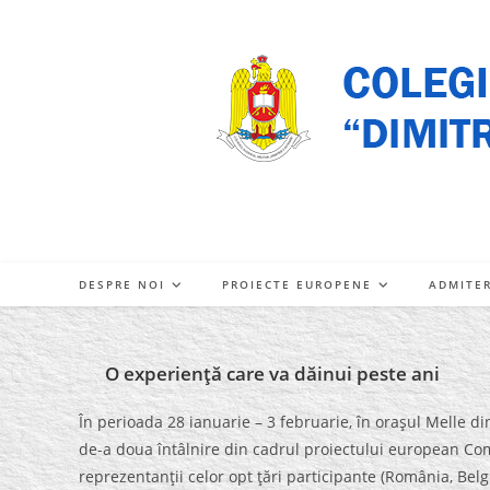
Skip
to
content
DESPRE NOI
PROIECTE EUROPENE
ADMITE
O experienţă care va dăinui peste ani
În perioada 28 ianuarie – 3 februarie, în oraşul Melle din
de-a doua întâlnire din cadrul proiectului european Co
reprezentanţii celor opt ţări participante (România, Belgi