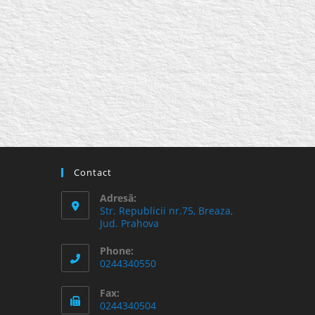
Contact
Adresă:
Str. Republicii nr.75, Breaza,
Jud. Prahova
Phone:
0244340550
Fax:
0244340504