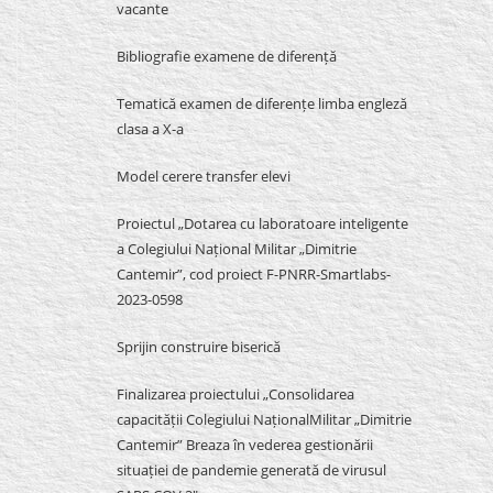
vacante
Bibliografie examene de diferență
Tematică examen de diferențe limba engleză
clasa a X-a
Model cerere transfer elevi
Proiectul „Dotarea cu laboratoare inteligente
a Colegiului Național Militar „Dimitrie
Cantemir”, cod proiect F-PNRR-Smartlabs-
2023-0598
Sprijin construire biserică
Finalizarea proiectului „Consolidarea
capacității Colegiului NaționalMilitar „Dimitrie
Cantemir” Breaza în vederea gestionării
situației de pandemie generată de virusul