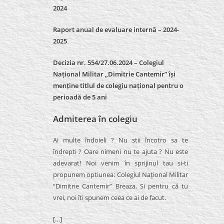
2024
Raport anual de evaluare internă –
2024-
2025
Decizia nr. 554/27.06.2024 – Colegiul
Național Militar „Dimitrie Cantemir” își
menține titlul de colegiu național pentru o
perioadă de 5 ani
Admiterea în colegiu
Ai multe îndoieli ? Nu stii încotro sa te
îndrepti ? Oare nimeni nu te ajuta ? Nu este
adevarat! Noi venim în sprijinul tau si-ti
propunem optiunea: Colegiul Naţional Militar
“Dimitrie Cantemir” Breaza. Si pentru că tu
vrei, noi îti spunem ceea ce ai de facut.
[…]