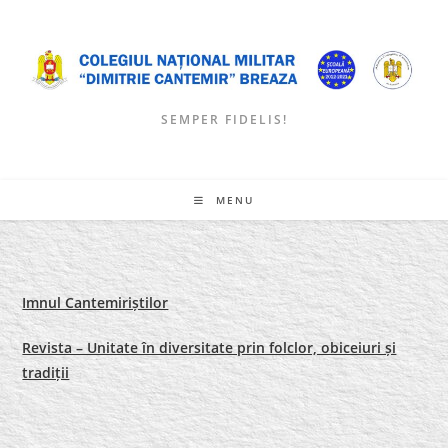
Skip
to
content
SEMPER FIDELIS!
MENU
Imnul Cantemiriștilor
Revista – Unitate în diversitate prin folclor, obiceiuri și
tradiții