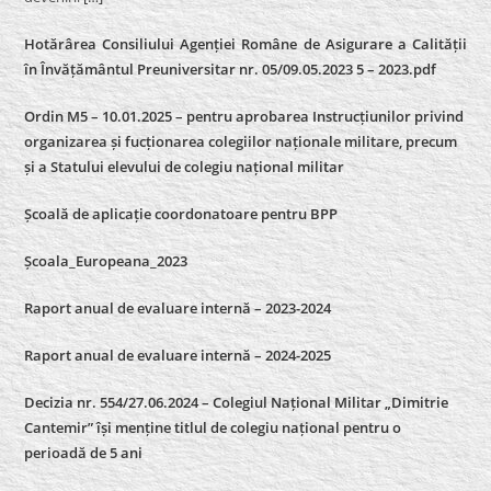
Hotărârea Consiliului Agenției Române de Asigurare a Calității
în Învățământul Preuniversitar nr. 05/09.05.2023 5 – 2023.pdf
Ordin M5 – 10.01.2025 – pentru aprobarea Instrucțiunilor privind
organizarea și fucționarea colegiilor naționale militare, precum
și a Statului elevului de colegiu național militar
Școală de aplicație coordonatoare pentru BPP
Școala_Europeana_2023
Raport anual de evaluare internă – 2023-2024
Raport anual de evaluare internă –
2024-2025
Decizia nr. 554/27.06.2024 – Colegiul Național Militar „Dimitrie
Cantemir” își menține titlul de colegiu național pentru o
perioadă de 5 ani