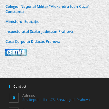
Colegiul Naţional Militar "Alexandru Ioan Cuza"
Constanţa
Ministerul Educaţiei
Inspectoratul Şcolar Judeţean Prahova
Casa Corpului Didactic Prahova
Contact
Adresă:
Str. Republicii nr.75, Breaza, Jud. Prahova