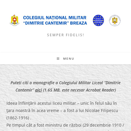
Skip
to
content
SEMPER FIDELIS!
MENU
Puteti citi o monografie a Colegiului Militar Liceal “Dimitrie
Cantemir”
aici
(1.65 MB, este necesar Acrobat Reader)
Ideea înfiinţării acestui liceu militar – unic în felul său în
ţara noastră în acea vreme – a fost a lui Nicolae Filipescu
(1862-1916) .
Pe timpul cât a fost ministru de război (29 decembrie 1910 /