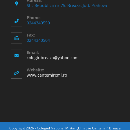
Adresă:
Str. Republicii nr.75, Breaza, Jud. Prahova
Phone:
0244340550
Fax:
0244340504
Email:
Opens
colegiubreaza@yahoo.com
in
your
Website:
application
www.cantemircml.ro
Copyright 2026 - Colegiul National Militar „Dimitrie Cantemir” Breaza