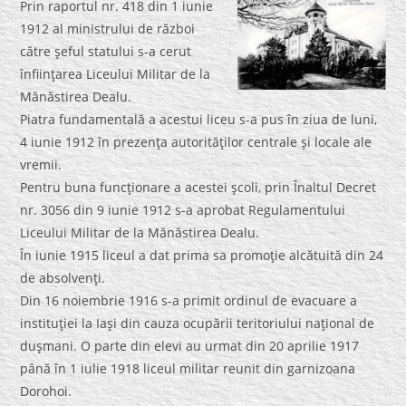
Prin raportul nr. 418 din 1 iunie
1912 al ministrului de război
către şeful statului s-a cerut
înfiinţarea Liceului Militar de la
Mănăstirea Dealu.
Piatra fundamentală a acestui liceu s-a pus în ziua de luni,
4 iunie 1912 în prezenţa autorităţilor centrale şi locale ale
vremii.
Pentru buna funcţionare a acestei şcoli, prin Înaltul Decret
nr. 3056 din 9 iunie 1912 s-a aprobat Regulamentului
Liceului Militar de la Mănăstirea Dealu.
În iunie 1915 liceul a dat prima sa promoţie alcătuită din 24
de absolvenţi.
Din 16 noiembrie 1916 s-a primit ordinul de evacuare a
instituţiei la Iaşi din cauza ocupării teritoriului naţional de
duşmani. O parte din elevi au urmat din 20 aprilie 1917
până în 1 iulie 1918 liceul militar reunit din garnizoana
Dorohoi.