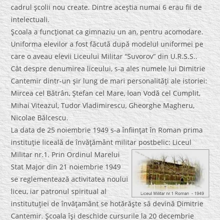
cadrul şcolii nou create. Dintre aceştia numai 6 erau fii de
intelectuali.
Şcoala a funcţionat ca gimnaziu un an, pentru acomodare.
Uniforma elevilor a fost făcută după modelul uniformei pe
care o aveau elevii Liceului Militar “Suvorov” din U.R.S.S..
Cât despre denumirea liceului, s-a ales numele lui Dimitrie
Cantemir dintr-un şir lung de mari personalităţi ale istoriei:
Mircea cel Bătrân, Ştefan cel Mare, loan Vodă cel Cumplit,
Mihai Viteazul, Tudor Vladimirescu, Gheorghe Magheru,
Nicolae Bălcescu.
La data de 25 noiembrie 1949 s-a înfiinţat în Roman prima
instituţie liceală de învăţământ militar postbelic: Liceul
Militar nr.1.
Prin Ordinul Marelui
Stat Major din 21 noiembrie 1949
se reglementează activitatea noului
liceu, iar patronul spiritual al
institutuţiei de învăţamânt se hotărăşte să devină Dimitrie
Cantemir. Şcoala îşi deschide cursurile la 20 decembrie