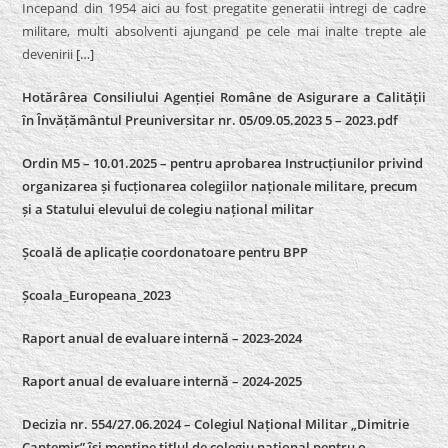
Incepand din 1954 aici au fost pregatite generatii intregi de cadre
militare, multi absolventi ajungand pe cele mai inalte trepte ale
devenirii
[…]
Hotărârea Consiliului Agenției Române de Asigurare a Calității
în Învățământul Preuniversitar nr. 05/09.05.2023 5 – 2023.pdf
Ordin M5 – 10.01.2025 – pentru aprobarea Instrucțiunilor privind
organizarea și fucționarea colegiilor naționale militare, precum
și a Statului elevului de colegiu național militar
Școală de aplicație coordonatoare pentru BPP
Școala_Europeana_2023
Raport anual de evaluare internă – 2023-2024
Raport anual de evaluare internă –
2024-2025
Decizia nr. 554/27.06.2024 – Colegiul Național Militar „Dimitrie
Cantemir” își menține titlul de colegiu național pentru o