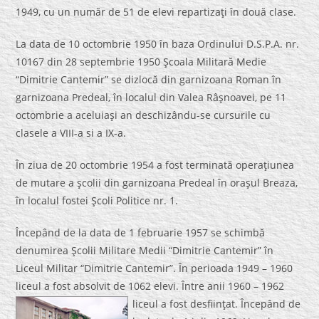
1949, cu un număr de 51 de elevi repartizaţi în două clase.
La data de 10 octombrie 1950 în baza Ordinului D.S.P.A. nr.
10167 din 28 septembrie 1950 Şcoala Militară Medie
“Dimitrie Cantemir” se dizlocă din garnizoana Roman în
garnizoana Predeal, în localul din Valea Râşnoavei, pe 11
octombrie a aceluiaşi an deschizându-se cursurile cu
clasele a VIII-a si a IX-a.
În ziua de 20 octombrie 1954 a fost terminată operaţiunea
de mutare a şcolii din garnizoana Predeal în oraşul Breaza,
în localul fostei Şcoli Politice nr. 1.
Începând de la data de 1 februarie 1957 se schimbă
denumirea Şcolii Militare Medii “Dimitrie Cantemir” în
Liceul Militar “Dimitrie Cantemir”. În perioada 1949 – 1960
liceul a fost absolvit de 1062 elevi. Între anii 1960 – 1962
liceul a fost desfiinţat.
Începând de