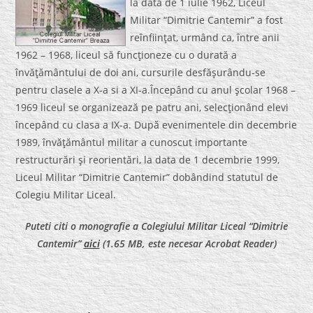
la data de 1 iulie 1962, Liceul
Militar “Dimitrie Cantemir” a fost
reînfiinţat, urmând ca, între anii
1962 – 1968, liceul să funcţioneze cu o durată a
învăţământului de doi ani, cursurile desfăşurându-se
pentru clasele a X-a si a XI-a.Începând cu anul şcolar 1968 –
1969 liceul se organizează pe patru ani, selecţionând elevi
începând cu clasa a IX-a. După evenimentele din decembrie
1989, învăţământul militar a cunoscut importante
restructurări şi reorientări, la data de 1 decembrie 1999,
Liceul Militar “Dimitrie Cantemir” dobândind statutul de
Colegiu Militar Liceal.
Puteti citi o monografie a Colegiului Militar Liceal “Dimitrie
Cantemir”
aici
(1.65 MB, este necesar Acrobat Reader)