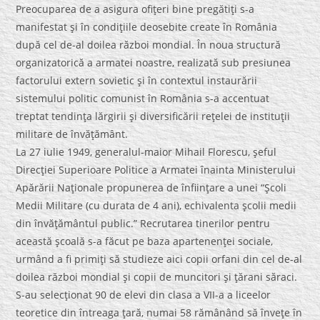
Preocuparea de a asigura ofiţeri bine pregătiţi s-a
manifestat şi în condiţiile deosebite create în România
după cel de-al doilea război mondial. În noua structură
organizatorică a armatei noastre, realizată sub presiunea
factorului extern sovietic şi în contextul instaurării
sistemului politic comunist în România s-a accentuat
treptat tendinţa lărgirii şi diversificării reţelei de instituţii
militare de învăţământ.
La 27 iulie 1949, generalul-maior Mihail Florescu, şeful
Direcţiei Superioare Politice a Armatei înainta Ministerului
Apărării Naţionale propunerea de înfiinţare a unei “Şcoli
Medii Militare (cu durata de 4 ani), echivalenta şcolii medii
din învăţământul public.” Recrutarea tinerilor pentru
această şcoală s-a făcut pe baza apartenenţei sociale,
urmând a fi primiţi să studieze aici copii orfani din cel de-al
doilea război mondial şi copii de muncitori şi ţărani săraci.
S-au selecţionat 90 de elevi din clasa a VII-a a liceelor
teoretice din întreaga ţară, numai 58 rămânând să înveţe în