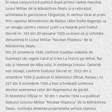
În noua conjunctură politică după primul război mondial,
Liceul Militar de la Mănăstirea Dealu şi-a reînceput
activitatea în garnizoana Târgovişte, în vechiul local al şcolii.
Prin raportul Ministerului de Război către Înalta Regenţă, ca
un omagiu pentru ctitorul şcolii s-a hotărât prin Înaltul
Decret nr. 163 din 29 ianuarie 1929 ca liceul să-şi schimbe
denumirea în Liceul Militar “Nicolae Filipescu” de la
Mănăstirea Dealu.
Din 25 octombrie 1930, conform tradiţiei stabilite de
înaintaşii săi, regele Carol al II-lea l-a înscris pe Mihai, fiul
său şi Voievod de Alba-Iulia, în evidenţa liceului. Datorită
noii situaţii, conform Înaltului Decret nr. 3322 din 2
octombrie 1930 şi publicat în Monitorul Oficial, Partea I, nr.
227 din 9 octombrie 1930 a fost schimbată uniforma
elevilor asemenea celor din Regimentul de gardă.
În Monitorul Oficial nr. 50 din 1 martie 1934 s-a publicat
Statutul Liceului Militar “Nicolae Filipescu” de la Mănăstirea
Dealu. Instituţia devenea proprietatea şefului statului.