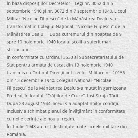
În baza dispoziţiilor Decretelor – Legi nr. 3052 din 5
septembrie 1940 şi nr. 3072 din 7 septembrie 1940, Liceul
Militar “Nicolae Filipescu” de la Mănăstirea Dealu s-a
transformat în Colegiul Naţional “Nicolae Filipescu” de la
Mănăstirea Dealu. După cutremurul din noaptea de 9
spre 10 noiembrie 1940 localul şcolii a suferit mari
stricăciuni.
În conformitate cu Ordinul 3530 al Subsecretariatului de
Stat pentru armata de uscat din 13 noiembrie 1940
transmis cu Ordinul Direcţiilor Liceelor Militare nr. 10156
din 13 decembrie 1940, Colegiul Naţional “Nicolae
Filipescu” de la Mănăstirea Dealu s-a mutat în garnizoana
Predeal, în localul “Frăţiilor de Cruce”, fost Straja Ţării.
După 23 august 1944, liceul s-a adaptat noilor condiţii,
inclusiv a schimbat planul de învăţământ în conformitate
cu noile cerinţe ale noului regim.
În 1 iulie 1948 au fost desfiinţate toate liceele militare din
România.