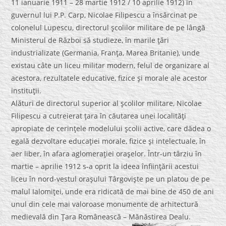
11 ianuarie 1911 – 28 martie 1912 / 10 aprilie 1912) în
guvernul lui P.P. Carp, Nicolae Filipescu a însărcinat pe
colonelul Lupescu, directorul şcolilor militare de pe lângă
Ministerul de Război să studieze, în marile ţări
industrializate (Germania, Franţa, Marea Britanie), unde
existau câte un liceu militar modern, felul de organizare al
acestora, rezultatele educative, fizice şi morale ale acestor
instituţii.
Alături de directorul superior al şcolilor militare, Nicolae
Filipescu a cutreierat ţara în căutarea unei localităţi
apropiate de cerinţele modelului şcolii active, care dădea o
egală dezvoltare educaţiei morale, fizice şi intelectuale, în
aer liber, în afara aglomeraţiei oraşelor. Într-un târziu în
martie – aprilie 1912 s-a oprit la ideea înfiinţării acestui
liceu în nord-vestul oraşului Târgovişte pe un platou de pe
malul Ialomiţei, unde era ridicată de mai bine de 450 de ani
unul din cele mai valoroase monumente de arhitectură
medievală din Ţara Românească – Mănăstirea Dealu.