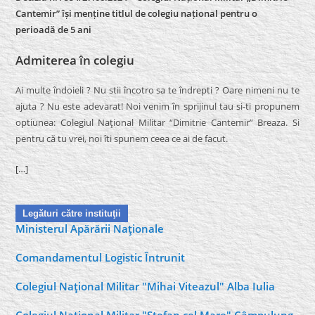
Cantemir” își menține titlul de colegiu național pentru o
perioadă de 5 ani
Admiterea în colegiu
Ai multe îndoieli ? Nu stii încotro sa te îndrepti ? Oare nimeni nu te
ajuta ? Nu este adevarat! Noi venim în sprijinul tau si-ti propunem
optiunea: Colegiul Naţional Militar “Dimitrie Cantemir” Breaza. Si
pentru că tu vrei, noi îti spunem ceea ce ai de facut.
[…]
Legături către instituţii
Ministerul Apărării Naţionale
Comandamentul Logistic Întrunit
Colegiul Naţional Militar "Mihai Viteazul" Alba Iulia