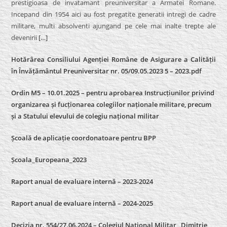
prestigioasa de invatamant preuniversitar a Armatei Romane.
Incepand din 1954 aici au fost pregatite generatii intregi de cadre
militare, multi absolventi ajungand pe cele mai inalte trepte ale
devenirii
[…]
Hotărârea Consiliului Agenției Române de Asigurare a Calității
în Învățământul Preuniversitar nr. 05/09.05.2023 5 – 2023.pdf
Ordin M5 – 10.01.2025 – pentru aprobarea Instrucțiunilor privind
organizarea și fucționarea colegiilor naționale militare, precum
și a Statului elevului de colegiu național militar
Școală de aplicație coordonatoare pentru BPP
Școala_Europeana_2023
Raport anual de evaluare internă – 2023-2024
Raport anual de evaluare internă –
2024-2025
Decizia nr. 554/27.06.2024 – Colegiul Național Militar „Dimitrie