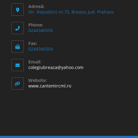
Adresă:
Str. Republicii nr.75, Breaza, Jud. Prahova
Phone:
0244340550
Fax:
0244340504
Email:
Opens
colegiubreaza@yahoo.com
in
your
Website:
application
www.cantemircml.ro