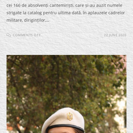
cei 166 de absolvenți cantemiriști, care și-au auzit numele
strigate la catalog pentru ultima dată, în aplauzele cadrelor
militare, diriginților,…
ON
COMMENTS OFF
22 JUNE 2026
ULTIMUL
CLOPOȚEL