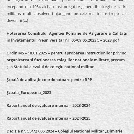
Incepand din 1954 aici au fost pregatite generatii intregi de cadre
militare, multi absolventi ajungand pe cele mai inalte trepte ale
devenirii
[…]
Hotărârea Consiliului Agenției Române de Asigurare a Calității
în Învățământul Preuniversitar nr. 05/09.05.2023 5 – 2023.pdf
Ordin M5 – 10.01.2025 – pentru aprobarea Instrucțiunilor privind
organizarea și fucționarea colegiilor naționale militare, precum
și a Statului elevului de colegiu național militar
Școală de aplicație coordonatoare pentru BPP
Școala_Europeana_2023
Raport anual de evaluare internă – 2023-2024
Raport anual de evaluare internă –
2024-2025
Decizia nr. 554/27.06.2024 – Colegiul Național Militar „Dimitrie