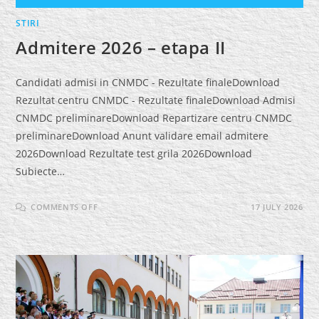
STIRI
Admitere 2026 – etapa II
Candidati admisi in CNMDC - Rezultate finaleDownload
Rezultat centru CNMDC - Rezultate finaleDownload Admisi
CNMDC preliminareDownload Repartizare centru CNMDC
preliminareDownload Anunt validare email admitere
2026Download Rezultate test grila 2026Download
Subiecte…
ON
COMMENTS OFF
17 JULY 2026
ADMITERE
2026
–
ETAPA
II