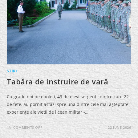
STIRI
Tabăra de instruire de vară
Cu grade noi pe epoleți, 49 de elevi sergenți, dintre care 22
de fete, au pornit astăzi spre una dintre cele mai așteptate
experiențe ale vieții de licean militar -…
ON
COMMENTS OFF
22 JUNE 2026
TABĂRA
DE