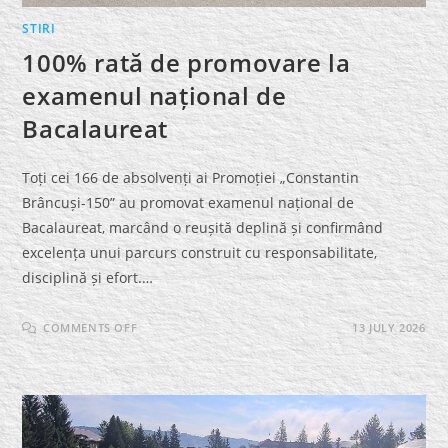
STIRI
100% rată de promovare la
examenul național de
Bacalaureat
Toți cei 166 de absolvenți ai Promoției „Constantin
Brâncuși-150” au promovat examenul național de
Bacalaureat, marcând o reușită deplină și confirmând
excelența unui parcurs construit cu responsabilitate,
disciplină și efort.…
ON
COMMENTS OFF
13 JULY 2026
100%
RATĂ
DE
PROMOVARE
LA
EXAMENUL
NAȚIONAL
DE
BACALAUREAT