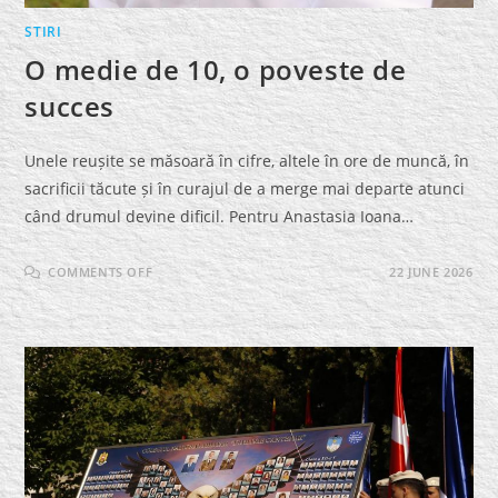
STIRI
O medie de 10, o poveste de
succes
Unele reușite se măsoară în cifre, altele în ore de muncă, în
sacrificii tăcute și în curajul de a merge mai departe atunci
când drumul devine dificil. Pentru Anastasia Ioana…
ON
COMMENTS OFF
22 JUNE 2026
O
MEDIE
DE
10,
O
POVESTE
DE
SUCCES