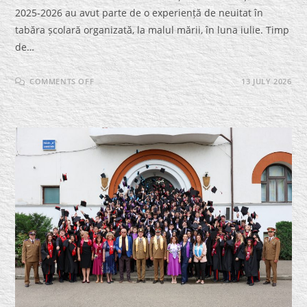
2025-2026 au avut parte de o experiență de neuitat în
tabăra școlară organizată, la malul mării, în luna iulie. Timp
de…
ON
COMMENTS OFF
13 JULY 2026
TABĂRĂ
LA
MARE
PENTRU
ELEVII
MERITUOȘI