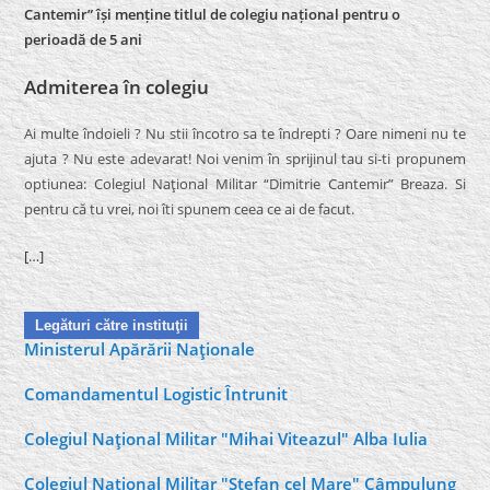
Cantemir” își menține titlul de colegiu național pentru o
perioadă de 5 ani
Admiterea în colegiu
Ai multe îndoieli ? Nu stii încotro sa te îndrepti ? Oare nimeni nu te
ajuta ? Nu este adevarat! Noi venim în sprijinul tau si-ti propunem
optiunea: Colegiul Naţional Militar “Dimitrie Cantemir” Breaza. Si
pentru că tu vrei, noi îti spunem ceea ce ai de facut.
[…]
Legături către instituţii
Ministerul Apărării Naţionale
Comandamentul Logistic Întrunit
Colegiul Naţional Militar "Mihai Viteazul" Alba Iulia
Colegiul Naţional Militar "Ştefan cel Mare" Câmpulung