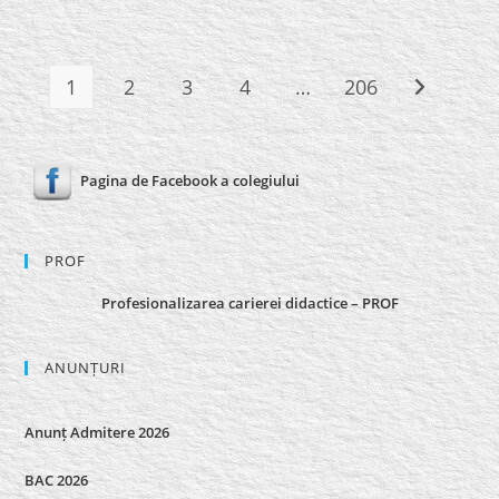
TRADIȚIE
ȘI
RECUNOȘTINȚĂ
LA
FINAL
DE
1
2
3
4
…
206
Go to the n
AN
ȘCOLAR
Pagina de Facebook a colegiului
PROF
Profesionalizarea carierei didactice – PROF
ANUNȚURI
Anunț Admitere 2026
BAC 2026