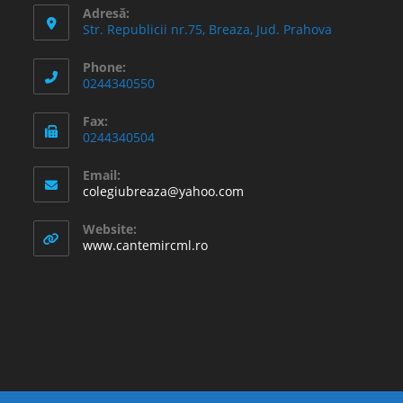
Adresă:
Str. Republicii nr.75, Breaza, Jud. Prahova
Phone:
0244340550
Fax:
0244340504
Email:
Opens
colegiubreaza@yahoo.com
in
your
Website:
application
www.cantemircml.ro