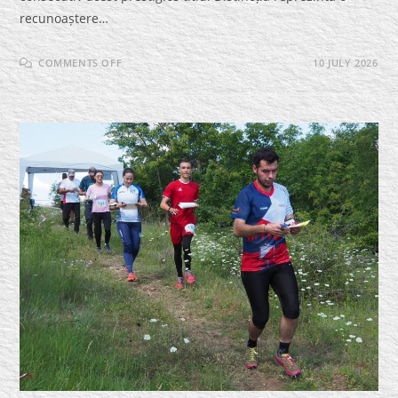
recunoaștere…
ON
COMMENTS OFF
10 JULY 2026
COLEGIUL
NAȚIONAL
MILITAR
„DIMITRIE
CANTEMIR”
–
PENTRU
A
CINCEA
OARĂ
CONSECUTIV
„ȘCOALĂ
EUROPEANĂ”
(2012,
2015,
2018,
2023,
2026)