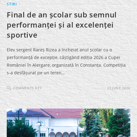
STIRI
Final de an școlar sub semnul
performanței și al excelenței
sportive
Elev sergent Rareș Rizea a încheiat anul școlar cu o
performanță de excepție, câștigănd ediția 2026 a Cupei
României în Alergare, organizată în Constanța. Competiția
s-a desfășurat pe un teren…
ON
COMMENTS OFF
23 JUNE 2026
FINAL
DE
AN
ȘCOLAR
SUB
SEMNUL
PERFORMANȚEI
ȘI
AL
EXCELENȚEI
SPORTIVE