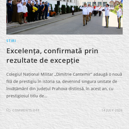
STIRI
Excelența, confirmată prin
rezultate de excepție
Colegiul Național Militar „Dimitrie Cantemir” adaugă o nouă
filă de prestigiu în istoria sa, devenind singura unitate de
învățământ din județul Prahova distinsă, în acest an, cu
prestigiosul titlu de…
ON
COMMENTS OFF
14 JULY 2026
EXCELENȚA,
CONFIRMATĂ
PRIN
REZULTATE
DE