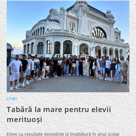
EXCEPȚIE
STIRI
Tabără la mare pentru elevii
merituoși
Elevii cu rezultate deosebite la învățătură în anul școlar