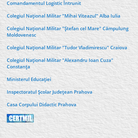
Comandamentul Logistic Întrunit
Colegiul Naţional Militar "Mihai Viteazul" Alba Iulia
Colegiul Naţional Militar "Ştefan cel Mare" Câmpulung
Moldovenesc
Colegiul Naţional Militar "Tudor Vladimirescu" Craiova
Colegiul Naţional Militar "Alexandru Ioan Cuza"
Constanţa
Ministerul Educaţiei
Inspectoratul Şcolar Judeţean Prahova
Casa Corpului Didactic Prahova