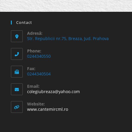
Contact
Adresă:
Str. Republicii nr.75, Breaza, Jud. Prahova
Phone:
0244340550
Fax:
0244340504
Email:
Opens
colegiubreaza@yahoo.com
in
your
Website:
application
www.cantemircml.ro