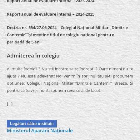
Raport anual de evaluare internă – 2023-2024
Raport anual de evaluare internă –
2024-2025
Decizia nr. 554/27.06.2024 – Colegiul Național Militar „Dimitrie
Cantemir” își menține titlul de colegiu național pentru o
perioadă de 5 ani
Admiterea în colegiu
Ai multe îndoieli ? Nu stii încotro sa te îndrepti ? Oare nimeni nu te
ajuta ? Nu este adevarat! Noi venim în sprijinul tau si-ti propunem
optiunea: Colegiul Naţional Militar “Dimitrie Cantemir” Breaza. Si
pentru că tu vrei, noi îti spunem ceea ce ai de facut.
[…]
Legături către instituţii
Ministerul Apărării Naţionale