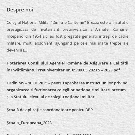
Despre noi
Colegiul Naţional Militar “Dimitrie Cantemir” Breaza este o institutie
prestigioasa de invatamant preuniversitar a Armatei Romane.
Incepand din 1954 aici au fost pregatite generatii intregi de cadre
militare, multi absolventi ajungand pe cele mai inalte trepte ale
devenirii
[…]
Hotărârea Consiliului Agenției Române de Asigurare a Calității
în Învățământul Preuniversitar nr. 05/09.05.2023 5 – 2023.pdf
Ordin M5 – 10.01.2025 – pentru aprobarea Instrucțiunilor privind
organizarea și fucționarea colegiilor naționale militare, precum
și a Statului elevului de colegiu național militar
Școală de aplicație coordonatoare pentru BPP
Școala_Europeana_2023