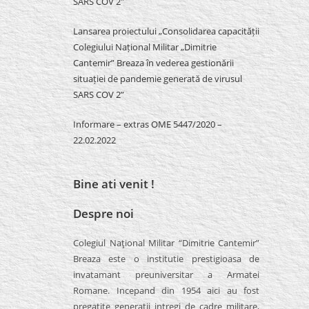
SARS COV 2″
Lansarea proiectului „Consolidarea capacității
Colegiului Național Militar „Dimitrie
Cantemir” Breaza în vederea gestionării
situației de pandemie generată de virusul
SARS COV 2”
Informare – extras OME 5447/2020 –
22.02.2022
Bine ati venit !
Despre noi
Colegiul Naţional Militar “Dimitrie Cantemir”
Breaza este o institutie prestigioasa de
invatamant preuniversitar a Armatei
Romane. Incepand din 1954 aici au fost
pregatite generatii intregi de cadre militare,