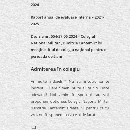
2024
Raport anual de evaluare internă –
2024-
2025
Decizia nr. 554/27.06.2024 – Colegiul
Național Militar „Dimitrie Cantemir” își
menține titlul de colegiu național pentru o
perioadă de 5 ani
Admiterea în colegiu
Ai multe îndoieli ? Nu stii încotro sa te
îndrepti ? Oare nimeni nu te ajuta ? Nu este
adevarat! Noi venim în sprijinul tau si-ti
propunem optiunea: Colegiul Naţional Militar
“Dimitrie Cantemir” Breaza. Si pentru că tu
vrei, noi îti spunem ceea ce ai de facut.
[…]