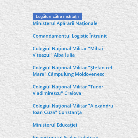
Legături către instituţii
Ministerul Apărării Naţionale
Comandamentul Logistic Întrunit
Colegiul Naţional Militar "Mihai
Viteazul" Alba Iulia
Colegiul Naţional Militar "Ştefan cel
Mare" Câmpulung Moldovenesc
Colegiul Naţional Militar "Tudor
Vladimirescu" Craiova
Colegiul Naţional Militar "Alexandru
Ioan Cuza" Constanţa
Ministerul Educaţiei
Inspectoratul Şcolar Judeţean