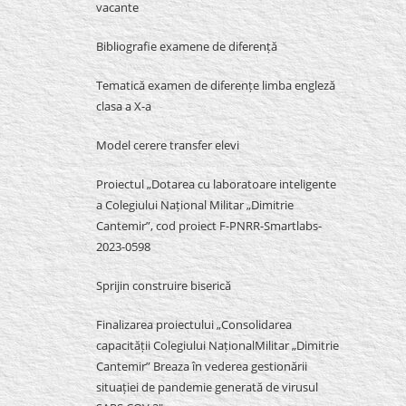
vacante
Bibliografie examene de diferență
Tematică examen de diferențe limba engleză
clasa a X-a
Model cerere transfer elevi
Proiectul „Dotarea cu laboratoare inteligente
a Colegiului Național Militar „Dimitrie
Cantemir”, cod proiect F-PNRR-Smartlabs-
2023-0598
Sprijin construire biserică
Finalizarea proiectului „Consolidarea
capacității Colegiului NaționalMilitar „Dimitrie
Cantemir” Breaza în vederea gestionării
situației de pandemie generată de virusul