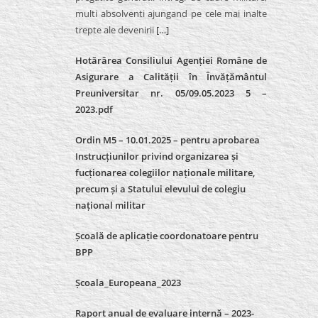
multi absolventi ajungand pe cele mai inalte
trepte ale devenirii
[…]
Hotărârea Consiliului Agenției Române de
Asigurare a Calității în Învățământul
Preuniversitar nr. 05/09.05.2023 5 –
2023.pdf
Ordin M5 – 10.01.2025 – pentru aprobarea
Instrucțiunilor privind organizarea și
fucționarea colegiilor naționale militare,
precum și a Statului elevului de colegiu
național militar
Școală de aplicație coordonatoare pentru
BPP
Școala_Europeana_2023
Raport anual de evaluare internă – 2023-