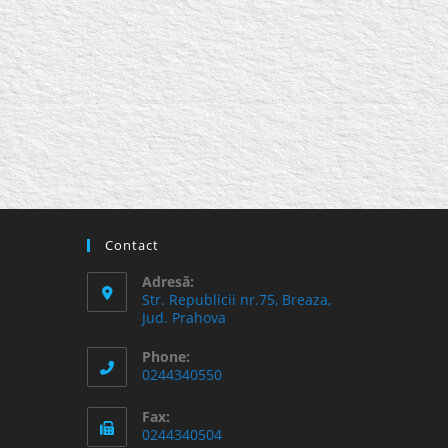
Contact
Adresă:
Str. Republicii nr.75, Breaza,
Jud. Prahova
Phone:
0244340550
Fax:
0244340504