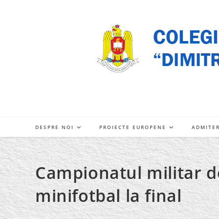
Skip
to
content
DESPRE NOI
PROIECTE EUROPENE
ADMITE
Campionatul militar de
minifotbal la final