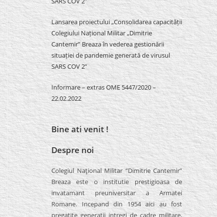
SARS COV 2″
Lansarea proiectului „Consolidarea capacității
Colegiului Național Militar „Dimitrie
Cantemir” Breaza în vederea gestionării
situației de pandemie generată de virusul
SARS COV 2”
Informare – extras OME 5447/2020 –
22.02.2022
Bine ati venit !
Despre noi
Colegiul Naţional Militar “Dimitrie Cantemir”
Breaza este o institutie prestigioasa de
invatamant preuniversitar a Armatei
Romane. Incepand din 1954 aici au fost
pregatite generatii intregi de cadre militare,