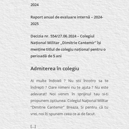
2024
Raport anual de evaluare internă –
2024-
2025
Decizia nr. 554/27.06.2024 – Colegiul
Național Militar „Dimitrie Cantemir” își
menține titlul de colegiu național pentru o
perioadă de 5 ani
Admiterea în colegiu
Ai multe îndoieli ? Nu stii încotro sa te
îndrepti ? Oare nimeni nu te ajuta ? Nu este
adevarat! Noi venim în sprijinul tau si-ti
propunem optiunea: Colegiul Naţional Militar
“Dimitrie Cantemir” Breaza. Si pentru că tu
vrei, noi îti spunem ceea ce ai de facut.
[…]