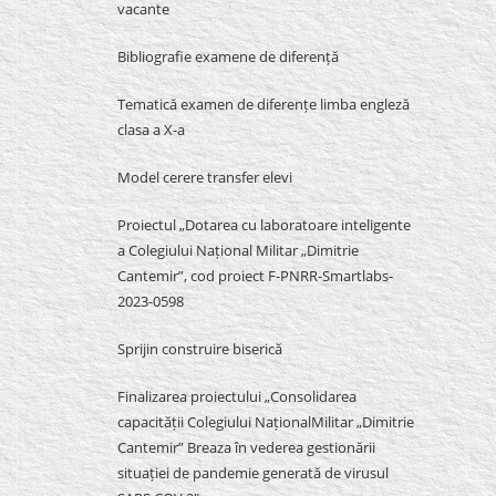
vacante
Bibliografie examene de diferență
Tematică examen de diferențe limba engleză
clasa a X-a
Model cerere transfer elevi
Proiectul „Dotarea cu laboratoare inteligente
a Colegiului Național Militar „Dimitrie
Cantemir”, cod proiect F-PNRR-Smartlabs-
2023-0598
Sprijin construire biserică
Finalizarea proiectului „Consolidarea
capacității Colegiului NaționalMilitar „Dimitrie
Cantemir” Breaza în vederea gestionării
situației de pandemie generată de virusul