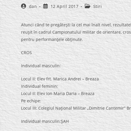
Post
Post
Post
dan
12 April 2017
Stiri
author:
published:
category:
Atunci când te pregăteşti la cel mai înalt nivel, rezultat
reuşit în cadrul Campionatului militar de orientare, cros,
pentru performanţele obţinute.
CROS
Individual masculin:
Locul II: Elev frt. Marica Andrei – Breaza
Individual feminin:
Locul II: Elev Ion Maria Daria – Breaza
Pe echipe:
Locul III: Colegiul Naţional Militar „Dimitrie Cantemir” B
Individual masculin:ŞAH