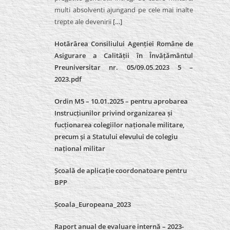
multi absolventi ajungand pe cele mai inalte
trepte ale devenirii
[…]
Hotărârea Consiliului Agenției Române de
Asigurare a Calității în Învățământul
Preuniversitar nr. 05/09.05.2023 5 –
2023.pdf
Ordin M5 – 10.01.2025 – pentru aprobarea
Instrucțiunilor privind organizarea și
fucționarea colegiilor naționale militare,
precum și a Statului elevului de colegiu
național militar
Școală de aplicație coordonatoare pentru
BPP
Școala_Europeana_2023
Raport anual de evaluare internă – 2023-