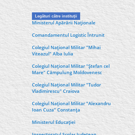
Legături către instituţii
Ministerul Apărării Naţionale
Comandamentul Logistic Întrunit
Colegiul Naţional Militar "Mihai
Viteazul" Alba Iulia
Colegiul Naţional Militar "Ştefan cel
Mare" Câmpulung Moldovenesc
Colegiul Naţional Militar "Tudor
Vladimirescu" Craiova
Colegiul Naţional Militar "Alexandru
Ioan Cuza" Constanţa
Ministerul Educaţiei
Inspectoratul Şcolar Judeţean