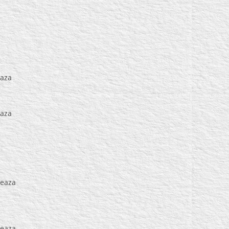
eaza
eaza
reaza
reaza