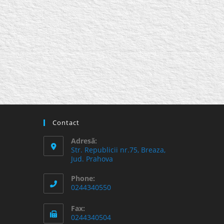
Contact
Adresă:
Str. Republicii nr.75, Breaza,
Jud. Prahova
Phone:
0244340550
Fax:
0244340504