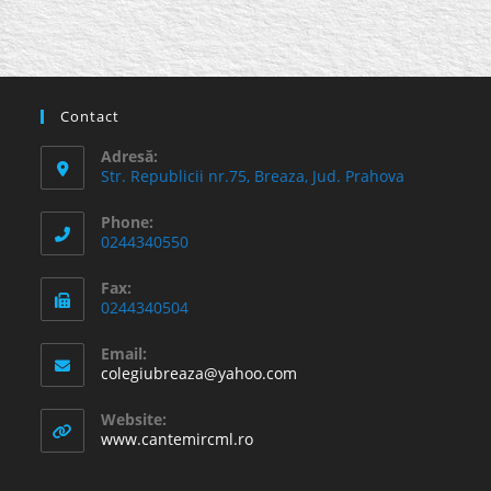
Contact
Adresă:
Str. Republicii nr.75, Breaza, Jud. Prahova
Phone:
0244340550
Fax:
0244340504
Email:
Opens
colegiubreaza@yahoo.com
in
your
Website:
application
www.cantemircml.ro