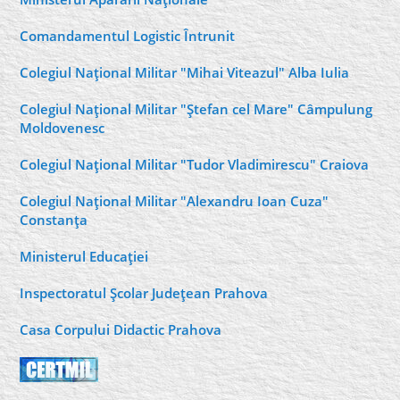
Comandamentul Logistic Întrunit
Colegiul Naţional Militar "Mihai Viteazul" Alba Iulia
Colegiul Naţional Militar "Ştefan cel Mare" Câmpulung
Moldovenesc
Colegiul Naţional Militar "Tudor Vladimirescu" Craiova
Colegiul Naţional Militar "Alexandru Ioan Cuza"
Constanţa
Ministerul Educaţiei
Inspectoratul Şcolar Judeţean Prahova
Casa Corpului Didactic Prahova