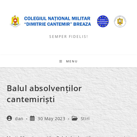
Skip
to
content
SEMPER FIDELIS!
MENU
Balul absolvenților
cantemiriști
Post
Post
Post
dan
30 May 2023
Stiri
author:
published:
category: