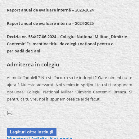
Raport anual de evaluare internă – 2023-2024
Raport anual de evaluare internă –
2024-2025
Decizia nr. 554/27.06.2024 – Colegiul Național Militar „Dimitrie
Cantemir” își menține titlul de colegiu național pentru o
perioadă de 5 ani
Admiterea în colegiu
Ai multe îndoieli ? Nu stii încotro sa te îndrepti ? Oare nimeni nu te
ajuta ? Nu este adevarat! Noi venim în sprijinul tau si-ti propunem
optiunea: Colegiul Naţional Militar “Dimitrie Cantemir” Breaza. Si
pentru că tu vrei, noi îti spunem ceea ce ai de facut.
[…]
Legături către instituţii
Ministerul Apărării Naţionale