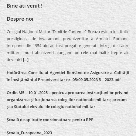
Bine ati venit !
Despre noi
Colegiul Naţional Militar “Dimitrie Cantemir” Breaza este o institutie
prestigioasa de invatamant preuniversitar a Armatei Romane.
Incepand din 1954 aici au fost pregatite generatii intregi de cadre
militare, multi absolventi ajungand pe cele mai inalte trepte ale
devenirii
[…]
Hotărârea Consiliului Agenției Române de Asigurare a Calității
în Învățământul Preuniversitar nr. 05/09.05.2023 5 – 2023.pdf
Ordin M5 – 10.01.2025 – pentru aprobarea Instrucțiunilor privind
organizarea și fucționarea colegiilor naționale militare, precum
și a Statului elevului de colegiu național militar
Școală de aplicație coordonatoare pentru BPP
Școala_Europeana_2023