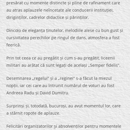
presărat cu momente distincte și pline de rafinament care
au atras aplauzele neîncetate ale conducerii instituției,
diriginților, cadrelor didactice și părinților.
Dincolo de eleganța ținutelor, melodiile alese cu bun gust și
cursivitatea perechilor pe ringul de dans, atmosfera a fost
feerică.
Prin tot ceea ce au pregătit și cum s-au pregătit, liceenii
militari au arătat că sunt legați de același „Semper fidelis”.
Desemnarea „regelui” și a „reginei” s-a făcut la miezul
nopții, iar cei care au întrunit numărul de voturi au fost
Andreea Radu și David Dumitru.
Surprinși și, totodată, bucuroși, au avut momentul lor, care
a stârnit ropote de aplauze.
Felicitări organizatorilor şi absolvenților pentru momentele