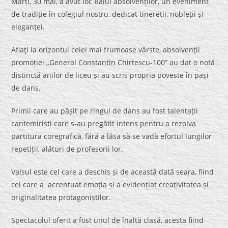
Marți, 30 mai, a avut loc Balul absolvenților, un eveniment
de tradiție în colegiul nostru, dedicat tinereții, nobleții și
eleganței.
Aflaţi la orizontul celei mai frumoase vârste, absolvenții
promoției „General Constantin Chirtescu-100” au dat o notă
distinctă anilor de liceu și au scris propria poveste în pași
de dans.
Primii care au pășit pe ringul de dans au fost talentații
cantemiriști care s-au pregătit intens pentru a rezolva
partitura coregrafică, fără a lăsa să se vadă efortul lungilor
repetiții, alături de profesorii lor.
Valsul este cel care a deschis și de această dată seara, fiind
cel care a accentuat emoția și a evidențiat creativitatea și
originalitatea protagoniștilor.
Spectacolul oferit a fost unul de înaltă clasă, acesta fiind