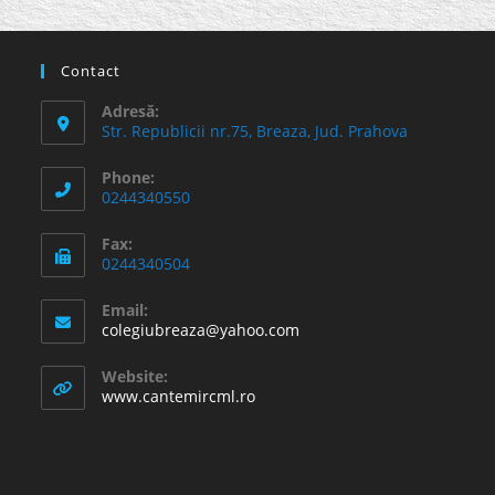
Contact
Adresă:
Str. Republicii nr.75, Breaza, Jud. Prahova
Phone:
0244340550
Fax:
0244340504
Email:
Opens
colegiubreaza@yahoo.com
in
your
Website:
application
www.cantemircml.ro