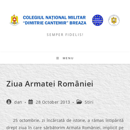
Skip
to
content
SEMPER FIDELIS!
MENU
Ziua Armatei României
Post
Post
Post
dan
28 October 2013
Stiri
author:
published:
category:
25 octombrie, zi încărcată de istorie, a rămas întipărită
drept ziua în care sărbătorim Armata României, implicit pe