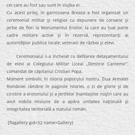
cei care au fost sau sunt în slujba ei.
Cu acest prilej, în garnizoana Breaza a fost organizat un
ceremonial militar şi religios cu depunere de coroane şi
jerbe de flori la Monumentul Eroilor, la care au luat parte
cadre militare active şi în rezervă, reprezentanţi ai
autorităţilor publice locale, veterani de război şi elevi.
Ceremonialul s-a încheiat cu defilarea detaşamentului
de elevi ai Colegiului Militar Liceal „Dimitrie Cantemir”,
comandat de căpitanul Cristian Popa.
Moment simbolic în istoria poporului nostru, Ziua Armatei
României rămâne în paginile istoriei, o zi de glorie şi de
cinstire a eroismului şi a jertfelor înaintaşilor noştri care au
avut nobila misiune de a apăra unitatea naţională şi
integritatea teritorială a statului român.
[flagallery gid=52 name=Gallery]