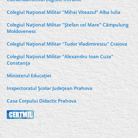
Colegiul Naţional Militar "Mihai Viteazul" Alba Iulia
Colegiul Naţional Militar "Ştefan cel Mare" Câmpulung
Moldovenesc
Colegiul Naţional Militar "Tudor Vladimirescu" Craiova
Colegiul Naţional Militar "Alexandru Ioan Cuza"
Constanţa
Ministerul Educaţiei
Inspectoratul Şcolar Judeţean Prahova
Casa Corpului Didactic Prahova