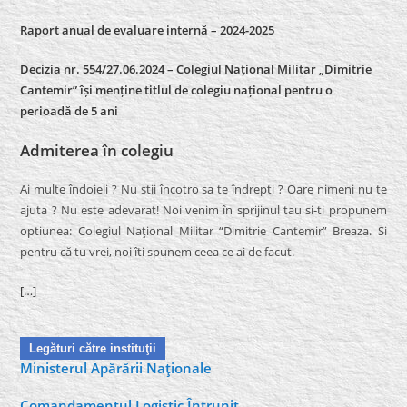
Raport anual de evaluare internă –
2024-2025
Decizia nr. 554/27.06.2024 – Colegiul Național Militar „Dimitrie
Cantemir” își menține titlul de colegiu național pentru o
perioadă de 5 ani
Admiterea în colegiu
Ai multe îndoieli ? Nu stii încotro sa te îndrepti ? Oare nimeni nu te
ajuta ? Nu este adevarat! Noi venim în sprijinul tau si-ti propunem
optiunea: Colegiul Naţional Militar “Dimitrie Cantemir” Breaza. Si
pentru că tu vrei, noi îti spunem ceea ce ai de facut.
[…]
Legături către instituţii
Ministerul Apărării Naţionale
Comandamentul Logistic Întrunit