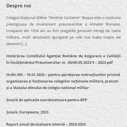
Despre noi
Colegiul Naţional Militar “Dimitrie Cantemir” Breaza este o institutie
prestigioasa de invatamant preuniversitar a Armatei Romane.
Incepand din 1954 aici au fost pregatite generatii intregi de cadre
militare, multi absolventi ajungand pe cele mai inalte trepte ale
devenirii
[…]
Hotărârea Consiliului Agenției Române de Asigurare a Calității
în Învățământul Preuniversitar nr. 05/09.05.2023 5 – 2023.pdf
Ordin M5 – 10.01.2025 – pentru aprobarea Instrucțiunilor privind
organizarea și fucționarea colegiilor naționale militare, precum
și a Statului elevului de colegiu național militar
Școală de aplicație coordonatoare pentru BPP
Școala_Europeana_2023
Raport anual de evaluare internă – 2023-2024