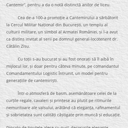
Cantemir”, pentru a da o notă distinctă anilor de liceu.
Cea de-a 100-a promoție a Cantemirului a sărbătorit
la Cercul Militar Național din București, un templu al
culturii militare, un simbol al Armatei României, și l-a avut
ca distins invitat al serii pe domnul general-locotenent dr.
Cătălin Zisu.
Cu toții s-au bucurat și au fost onorați să îl aibă în
mijlocul lor, și doar pentru câteva minute, pe comandantul
Comandamentului Logistic Întrunit, un model pentru
generațiile de cantemiriști.
Într-o atmosferă de basm, asemănătoare celei de la
curțile regale, cavaleri și prințese au plutit pe ritmurile
nemuritoare ale valsului, arătând că eleganța, rafinamentul
și sobrietatea sunt calități câștigate prin muncă și educație.
Dincolo de ținutele alese cu gust, decorurile elegante,