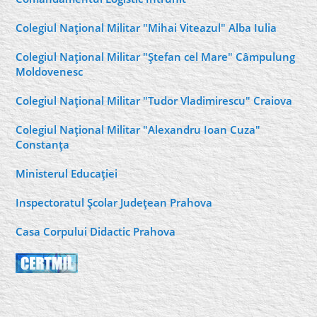
Colegiul Naţional Militar "Mihai Viteazul" Alba Iulia
Colegiul Naţional Militar "Ştefan cel Mare" Câmpulung
Moldovenesc
Colegiul Naţional Militar "Tudor Vladimirescu" Craiova
Colegiul Naţional Militar "Alexandru Ioan Cuza"
Constanţa
Ministerul Educaţiei
Inspectoratul Şcolar Judeţean Prahova
Casa Corpului Didactic Prahova