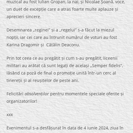
muzical au fost Iulian Gropan, la nai, și Nicolae Șoană, voce,
un duet de excepție care a atras foarte multe aplauze și
aprecieri sincere.
Desemnarea „reginei” și a „regelui” s-a făcut la miezul
nopții, iar cei care au întrunit numărul de voturi au fost
Karina Dragomir și Cătălin Deaconu.
Prin tot ceea ce au pregătit și cum s-au pregătit, liceenii
militari au arătat că sunt legați de același „Semper fidelis”,
lăsând ca poză de final o promoție unită într-un cerc al
tinereții și al reușitelor de peste ani.
Felicitări
absolvenților
pentru momentele speciale oferite și
organizatorilor!
xxx
Evenimentul s-a desfășurat în data de 4 iunie 2024, ziua în