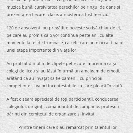
muzica bună, cursivitatea perechilor pe ringul de dans și
prezentarea fiecărei clase, atmosfera a fost feerică.
120 de absolvenți au pregătit o poveste scrisă chiar de ei,
pe care au promis că o vor continua peste ani, cu alte
momente la fel de frumoase, ca cele care au marcat finalul
unei etape importante din viața lor.
Au profitat din plin de clipele petrecute împreună ca și
colegi de liceu și au lăsat în urmă un amalgam de emoții,
arătând că au învățat să fie oameni, cu principii,
competențe și valori incontestabile cu care pleacă în viață.
A fost o seară apreciată de toți participanții, conducerea
colegiului, diriginți, comandantul de companie, profesori,
părinți din comitetul de organizare și invitați.
Printre tinerii care s-au remarcat prin talentul lor