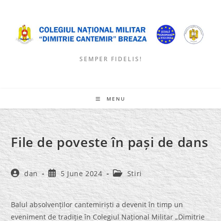
Skip
to
content
SEMPER FIDELIS!
MENU
File de poveste în pași de dans
Post
Post
Post
dan
5 June 2024
Stiri
author:
published:
category:
Balul absolvenților cantemiriști a devenit în timp un
eveniment de tradiție în Colegiul Național Militar „Dimitrie