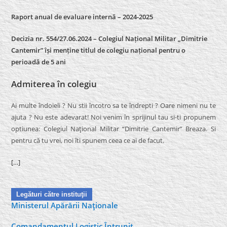
Raport anual de evaluare internă –
2024-2025
Decizia nr. 554/27.06.2024 – Colegiul Național Militar „Dimitrie
Cantemir” își menține titlul de colegiu național pentru o
perioadă de 5 ani
Admiterea în colegiu
Ai multe îndoieli ? Nu stii încotro sa te îndrepti ? Oare nimeni nu te
ajuta ? Nu este adevarat! Noi venim în sprijinul tau si-ti propunem
optiunea: Colegiul Naţional Militar “Dimitrie Cantemir” Breaza. Si
pentru că tu vrei, noi îti spunem ceea ce ai de facut.
[…]
Legături către instituţii
Ministerul Apărării Naţionale
Comandamentul Logistic Întrunit