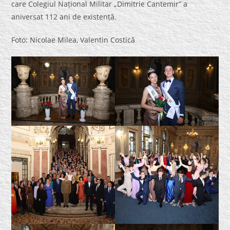
care Colegiul Național Militar „Dimitrie Cantemir” a
aniversat 112 ani de existență.
Foto: Nicolae Milea, Valentin Costică