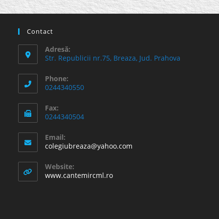
Contact
Adresă:
Str. Republicii nr.75, Breaza, Jud. Prahova
Phone:
0244340550
Fax:
0244340504
Email:
Opens
colegiubreaza@yahoo.com
in
your
Website:
application
www.cantemircml.ro