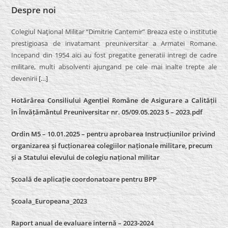
Despre noi
Colegiul Naţional Militar “Dimitrie Cantemir” Breaza este o institutie
prestigioasa de invatamant preuniversitar a Armatei Romane.
Incepand din 1954 aici au fost pregatite generatii intregi de cadre
militare, multi absolventi ajungand pe cele mai inalte trepte ale
devenirii
[…]
Hotărârea Consiliului Agenției Române de Asigurare a Calității
în Învățământul Preuniversitar nr. 05/09.05.2023 5 – 2023.pdf
Ordin M5 – 10.01.2025 – pentru aprobarea Instrucțiunilor privind
organizarea și fucționarea colegiilor naționale militare, precum
și a Statului elevului de colegiu național militar
Școală de aplicație coordonatoare pentru BPP
Școala_Europeana_2023
Raport anual de evaluare internă – 2023-2024