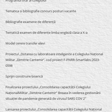
Programul orar al colegiului
Tematica si bibliografie concurs posturi vacante
Bibliografie examene de diferență
Tematică examen de diferențe limba engleză clasa a X-a
Model cerere transfer elevi
Proiectul „Dotarea cu laboratoare inteligente a Colegiului Național
Militar „Dimitrie Cantemir”, cod proiect F-PNRR-Smartlabs-2023-
0598
Sprijin construire biserică
Finalizarea proiectului „Consolidarea capacității Colegiului
NaționalMilitar „Dimitrie Cantemir” Breaza în vederea gestionării
situației de pandemie generată de virusul SARS COV 2″
Lansarea proiectului „Consolidarea capacității Colegiului Național