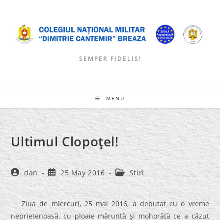
Skip
to
content
SEMPER FIDELIS!
MENU
Ultimul Clopoţel!
Post
Post
Post
dan
25 May 2016
Stiri
author:
published:
category:
Ziua de miercuri, 25 mai 2016, a debutat cu o vreme
neprietenoasă, cu ploaie măruntă şi mohorâtă ce a căzut