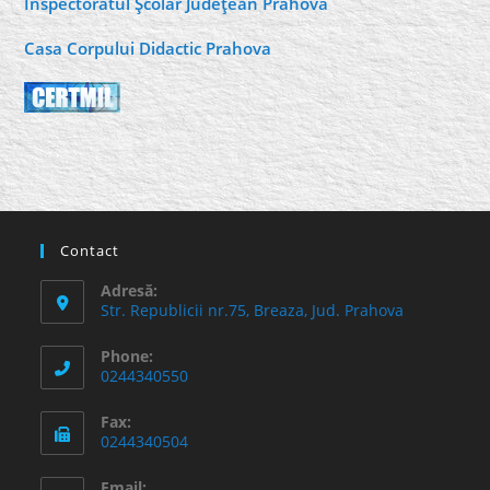
Inspectoratul Şcolar Judeţean Prahova
Casa Corpului Didactic Prahova
Contact
Adresă:
Str. Republicii nr.75, Breaza, Jud. Prahova
Phone:
0244340550
Fax:
0244340504
Email: