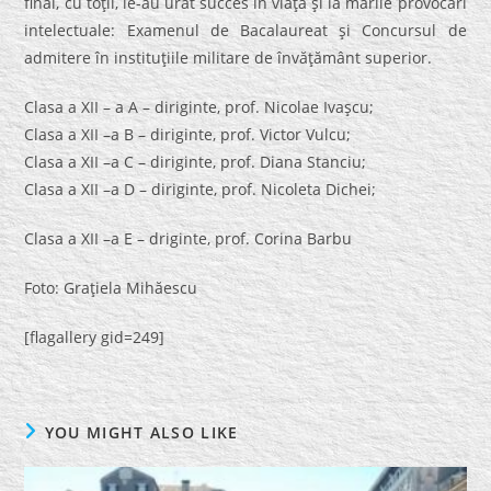
final, cu toţii, le-au urat succes în viaţă şi la marile provocări
intelectuale: Examenul de Bacalaureat şi Concursul de
admitere în instituţiile militare de învăţământ superior.
Clasa a XII – a A – diriginte, prof. Nicolae Ivaşcu;
Clasa a XII –a B – diriginte, prof. Victor Vulcu;
Clasa a XII –a C – diriginte, prof. Diana Stanciu;
Clasa a XII –a D – diriginte, prof. Nicoleta Dichei;
Clasa a XII –a E – driginte, prof. Corina Barbu
Foto: Graţiela Mihăescu
[flagallery gid=249]
YOU MIGHT ALSO LIKE