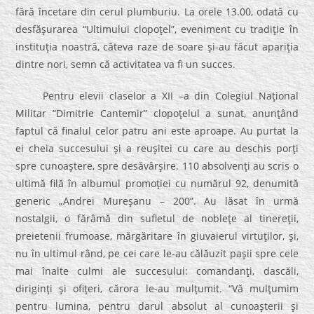
fără încetare din cerul plumburiu. La orele 13.00, odată cu
desfăşurarea “Ultimului clopoţel”, eveniment cu tradiţie în
instituţia noastră, câteva raze de soare şi-au făcut apariţia
dintre nori, semn că activitatea va fi un succes.
Pentru elevii claselor a XII –a din Colegiul Naţional
Militar “Dimitrie Cantemir” clopoţelul a sunat, anunţând
faptul că finalul celor patru ani este aproape. Au purtat la
ei cheia succesului şi a reuşitei cu care au deschis porţi
spre cunoaştere, spre desăvârşire. 110 absolvenţi au scris o
ultimă filă în albumul promoţiei cu numărul 92, denumită
generic „Andrei Mureşanu – 200”. Au lăsat în urmă
nostalgii, o fărâmă din sufletul de nobleţe al tinereţii,
preietenii frumoase, mărgăritare în giuvaierul virtuţilor, şi,
nu în ultimul rând, pe cei care le-au călăuzit paşii spre cele
mai înalte culmi ale succesului: comandanţi, dascăli,
diriginţi şi ofiţeri, cărora le-au mulţumit. “Vă mulţumim
pentru lumina, pentru darul absolut al cunoaşterii şi