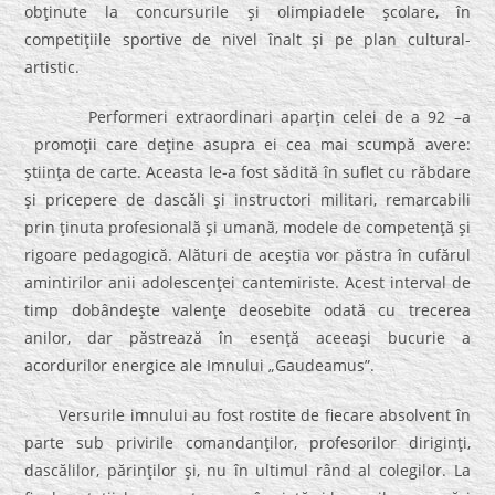
obţinute la concursurile şi olimpiadele şcolare, în
competiţiile sportive de nivel înalt şi pe plan cultural-
artistic.
Performeri extraordinari aparţin celei de a 92 –a
promoţii care deţine asupra ei cea mai scumpă avere:
ştiinţa de carte. Aceasta le-a fost sădită în suflet cu răbdare
şi pricepere de dascăli şi instructori militari, remarcabili
prin ţinuta profesională şi umană, modele de competenţă şi
rigoare pedagogică. Alături de aceştia vor păstra în cufărul
amintirilor anii adolescenţei cantemiriste. Acest interval de
timp dobândeşte valenţe deosebite odată cu trecerea
anilor, dar păstrează în esenţă aceeaşi bucurie a
acordurilor energice ale Imnului „Gaudeamus”.
Versurile imnului au fost rostite de fiecare absolvent în
parte sub privirile comandanţilor, profesorilor diriginţi,
dascălilor, părinţilor şi, nu în ultimul rând al colegilor. La