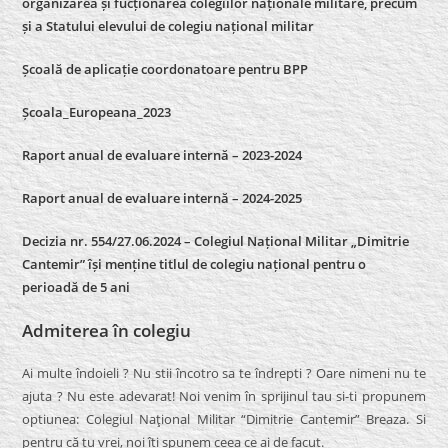
organizarea și fucționarea colegiilor naționale militare, precum
și a Statului elevului de colegiu național militar
Școală de aplicație coordonatoare pentru BPP
Școala_Europeana_2023
Raport anual de evaluare internă – 2023-2024
Raport anual de evaluare internă –
2024-2025
Decizia nr. 554/27.06.2024 – Colegiul Național Militar „Dimitrie
Cantemir” își menține titlul de colegiu național pentru o
perioadă de 5 ani
Admiterea în colegiu
Ai multe îndoieli ? Nu stii încotro sa te îndrepti ? Oare nimeni nu te
ajuta ? Nu este adevarat! Noi venim în sprijinul tau si-ti propunem
optiunea: Colegiul Naţional Militar “Dimitrie Cantemir” Breaza. Si
pentru că tu vrei, noi îti spunem ceea ce ai de facut.