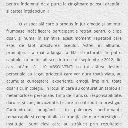
pentru îndemnul de a purta la cingătoare paloşul dreptăţii
şi cartea înţelepciunii!”
O zi specială care a produs în jur emoţie şi amintiri
frumoase încât fiecare participant a retrăit pentru o clipă
doar, şi numai în amintire, acest moment irepetabil care
este, de fapt, absolvirea liceului. Astfel, în albumul
promoţiei, s-a mai adăugat o filă, structurată în patru
capitole, cu un incipit scris într-o zi de septembrie 2012, din
care aflăm că, 110 ABSOLVENŢI cu tot atâtea destine
personale au legat prietenii care vor dura toată viaţa, au
acumulat cunoaştere, experienţe, emoţii, împliniri, toate
doar aici, în colegiu, în locul în care au conturat un tablou al
metamorfozei personale. Timp de 4 ani, cu responsabilitate,
dăruire şi conştiinciozitate, fiecare a contribuit la prestigiul
Cantemirului, adugând în palmares performanţe
remarcabile şi compatibile cu tradiţia de mare prestigiu a
instituţiei. Sunt elevi care au strălucit prin rezultatele