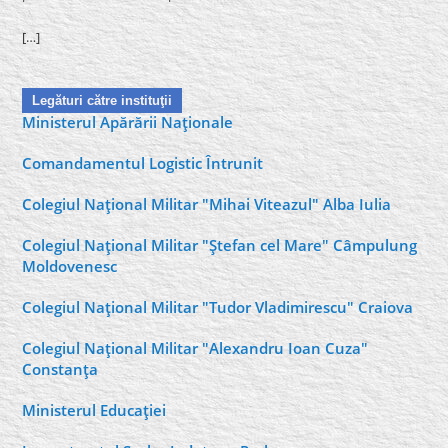
[…]
Legături către instituţii
Ministerul Apărării Naţionale
Comandamentul Logistic Întrunit
Colegiul Naţional Militar "Mihai Viteazul" Alba Iulia
Colegiul Naţional Militar "Ştefan cel Mare" Câmpulung
Moldovenesc
Colegiul Naţional Militar "Tudor Vladimirescu" Craiova
Colegiul Naţional Militar "Alexandru Ioan Cuza"
Constanţa
Ministerul Educaţiei