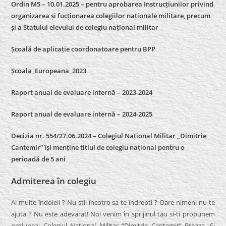
Ordin M5 – 10.01.2025 – pentru aprobarea Instrucțiunilor privind
organizarea și fucționarea colegiilor naționale militare, precum
și a Statului elevului de colegiu național militar
Școală de aplicație coordonatoare pentru BPP
Școala_Europeana_2023
Raport anual de evaluare internă – 2023-2024
Raport anual de evaluare internă –
2024-2025
Decizia nr. 554/27.06.2024 – Colegiul Național Militar „Dimitrie
Cantemir” își menține titlul de colegiu național pentru o
perioadă de 5 ani
Admiterea în colegiu
Ai multe îndoieli ? Nu stii încotro sa te îndrepti ? Oare nimeni nu te
ajuta ? Nu este adevarat! Noi venim în sprijinul tau si-ti propunem
optiunea: Colegiul Naţional Militar “Dimitrie Cantemir” Breaza. Si