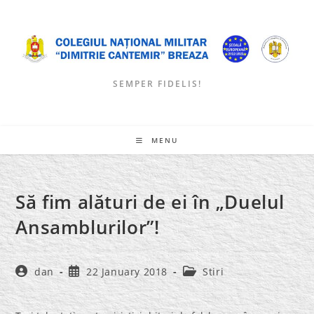
Skip
to
content
SEMPER FIDELIS!
MENU
Să fim alături de ei în „Duelul
Ansamblurilor”!
Post
Post
Post
dan
22 January 2018
Stiri
author:
published:
category: