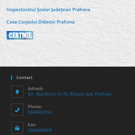
Inspectoratul Şcolar Judeţean Prahova
Casa Corpului Didactic Prahova
Contact
Adresă:
Str. Republicii nr.75, Breaza, Jud. Prahova
Phone:
0244340550
Fax:
0244340504