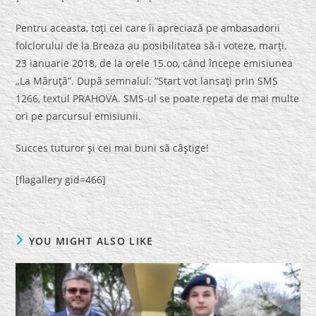
Pentru aceasta, toţi cei care îi apreciază pe ambasadorii
folclorului de la Breaza au posibilitatea să-i voteze, marţi,
23 ianuarie 2018, de la orele 15.oo, când începe emisiunea
„La Măruţă”. După semnalul: “Start vot lansaţi prin SMS
1266, textul PRAHOVA. SMS-ul se poate repeta de mai multe
ori pe parcursul emisiunii.
Succes tuturor şi cei mai buni să câştige!
[flagallery gid=466]
YOU MIGHT ALSO LIKE