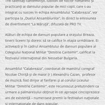
Trei talentaţi cantemirişti, iubitori de folclor românesc şi
practicanţi ai dansului popular de mici copii, care s-au
integrat cu succes în echipa Ansamblului “Calabreaza”, vor
participa la „Duelul Ansamblurilor”, în direct la emisiunea
de divertisment “La Măruţă”, difuzată de PRO TV.
Alături de echipa de dansuri populare a oraşului Breaza,
tinerii liceeni îşi doresc să se califice în etapa următoare. Ei
activează şi în cadrul Ansamblului de dansuri populare al
Colegiului Naţional Militar “Dimitrie Cantemir”, calificat la
festivalul internaţional din Nessebar Bulgaria.
Ansamblul “Calabreaza”, coordonat de maestrul coregraf
Nicolae Chiriţă şi de maior (r ) Alexandru Cazan, profesor
de muzică, fost dirijor al fanfarei şi al corului Liceului
Militar “Dimitrie Cantemir”, este recunoscut pretutindeni ca
urmare a palmaresului obţinut în cei aproape cincisprezece
ani de existenţă – numeroase premii la festivaluri naţionale
şi internaţionale de dans popular.