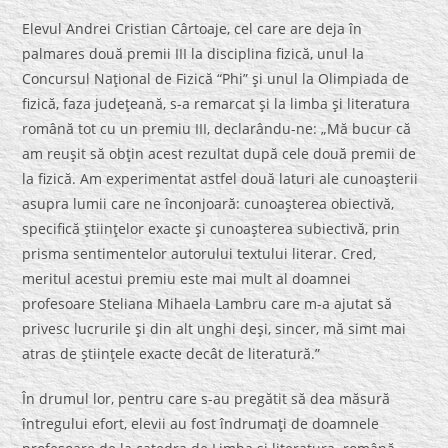
Elevul Andrei Cristian Cârtoaje, cel care are deja în
palmares două premii III la disciplina fizică, unul la
Concursul Naţional de Fizică “Phi” şi unul la Olimpiada de
fizică, faza judeţeană, s-a remarcat şi la limba şi literatura
română tot cu un premiu III, declarându-ne: „Mă bucur că
am reuşit să obţin acest rezultat după cele două premii de
la fizică. Am experimentat astfel două laturi ale cunoaşterii
asupra lumii care ne înconjoară: cunoaşterea obiectivă,
specifică ştiinţelor exacte şi cunoaşterea subiectivă, prin
prisma sentimentelor autorului textului literar. Cred,
meritul acestui premiu este mai mult al doamnei
profesoare Steliana Mihaela Lambru care m-a ajutat să
privesc lucrurile şi din alt unghi deşi, sincer, mă simt mai
atras de ştiinţele exacte decât de literatură.”
În drumul lor, pentru care s-au pregătit să dea măsură
întregului efort, elevii au fost îndrumaţi de doamnele