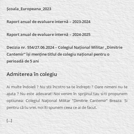
Școala_Europeana_2023
Raport anual de evaluare internă – 2023-2024
Raport anual de evaluare internă –
2024-2025
Decizia nr. 554/27.06.2024 – Colegiul Național Militar „Dimitrie
Cantemir” își menține titlul de colegiu național pentru o
perioadă de 5 ani
Admiterea în colegiu
Ai multe îndoieli ? Nu stii încotro sa te îndrepti ? Oare nimeni nu te
ajuta ? Nu este adevarat! Noi venim în sprijinul tau si-ti propunem
optiunea: Colegiul Naţional Militar “Dimitrie Cantemir” Breaza. Si
pentru că tu vrei, noi îti spunem ceea ce ai de facut.
[…]