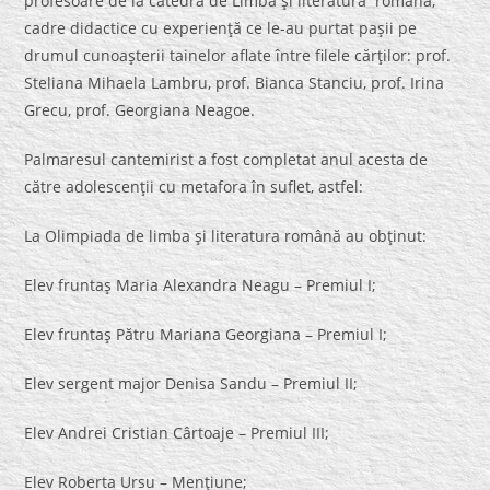
profesoare de la catedra de Limba şi literatura română,
cadre didactice cu experienţă ce le-au purtat paşii pe
drumul cunoaşterii tainelor aflate între filele cărţilor: prof.
Steliana Mihaela Lambru, prof. Bianca Stanciu, prof. Irina
Grecu, prof. Georgiana Neagoe.
Palmaresul cantemirist a fost completat anul acesta de
către adolescenţii cu metafora în suflet, astfel:
La Olimpiada de limba şi literatura română au obţinut:
Elev fruntaş Maria Alexandra Neagu – Premiul I;
Elev fruntaş Pătru Mariana Georgiana – Premiul I;
Elev sergent major Denisa Sandu – Premiul II;
Elev Andrei Cristian Cârtoaje – Premiul III;
Elev Roberta Ursu – Menţiune;