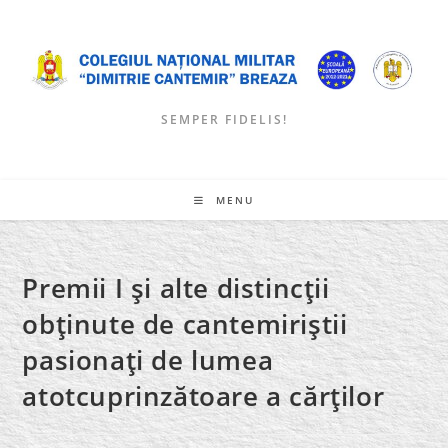
Skip
to
content
SEMPER FIDELIS!
MENU
Premii I şi alte distincţii
obţinute de cantemiriştii
pasionaţi de lumea
atotcuprinzătoare a cărţilor