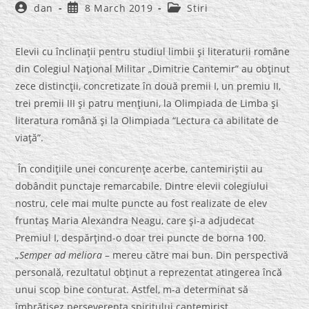
Post
Post
Post
dan
8 March 2019
Stiri
author:
published:
category:
Elevii cu înclinaţii pentru studiul limbii şi literaturii române
din Colegiul Naţional Militar „Dimitrie Cantemir” au obţinut
zece distincţii, concretizate în două premii I, un premiu II,
trei premii III şi patru menţiuni, la Olimpiada de Limba şi
literatura română şi la Olimpiada “Lectura ca abilitate de
viaţă”.
În condiţiile unei concurenţe acerbe, cantemiriştii au
dobândit punctaje remarcabile. Dintre elevii colegiului
nostru, cele mai multe puncte au fost realizate de elev
fruntaş Maria Alexandra Neagu, care şi-a adjudecat
Premiul I, despărţind-o doar trei puncte de borna 100.
„
Semper ad meliora
– mereu către mai bun. Din perspectivă
personală, rezultatul obţinut a reprezentat atingerea încă
unui scop bine conturat. Astfel, m-a determinat să
îmbrăţişez perseverenţa spiritului cantemirist,