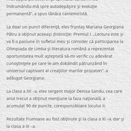
îndrumându-mă spre autodepăşire şi evoluţie
permanentă”, a spus tânăra cantemiristă.
La doar un punct diferenţă, elev fruntaş Mariana Georgiana
Pătru a obţinut aceeaşi distincţie: Premiul I. „Lectura este şi
va fi o pasiune în sufletul meu şi consider că participarea la
Olimpiada de Limba şi literatura română a reprezentat
oportunitatea mult aşteptată să-mi verific cu adevărat
cunoştinţele pe care le-am dobândit pătrunzând în
universul captivant al creaţiilor marilor prozatori”, a
adăugat Georgiana.
La clasa a XII –a, elev sergent major Denisa Sandu, cea care
anul trecut a obţinut menţiune la faza naţională, a
acumulat 90 de puncte, corespunzătoare locului II.
Rezultate frumoase au fost obţinute şi la clasa a XI –a, dar şi
la clasa a IX –a.