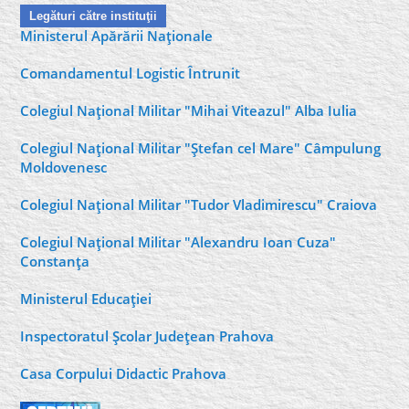
Legături către instituţii
Ministerul Apărării Naţionale
Comandamentul Logistic Întrunit
Colegiul Naţional Militar "Mihai Viteazul" Alba Iulia
Colegiul Naţional Militar "Ştefan cel Mare" Câmpulung
Moldovenesc
Colegiul Naţional Militar "Tudor Vladimirescu" Craiova
Colegiul Naţional Militar "Alexandru Ioan Cuza"
Constanţa
Ministerul Educaţiei
Inspectoratul Şcolar Judeţean Prahova
Casa Corpului Didactic Prahova