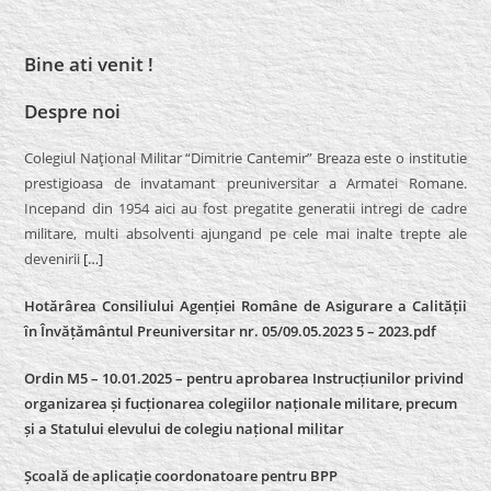
Bine ati venit !
Despre noi
Colegiul Naţional Militar “Dimitrie Cantemir” Breaza este o institutie
prestigioasa de invatamant preuniversitar a Armatei Romane.
Incepand din 1954 aici au fost pregatite generatii intregi de cadre
militare, multi absolventi ajungand pe cele mai inalte trepte ale
devenirii
[…]
Hotărârea Consiliului Agenției Române de Asigurare a Calității
în Învățământul Preuniversitar nr. 05/09.05.2023 5 – 2023.pdf
Ordin M5 – 10.01.2025 – pentru aprobarea Instrucțiunilor privind
organizarea și fucționarea colegiilor naționale militare, precum
și a Statului elevului de colegiu național militar
Școală de aplicație coordonatoare pentru BPP