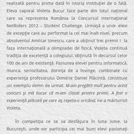
realizată pentru prima dată în istoria instituţiei de o fată.
Eleva caporal Violeta Bucur face parte din lotul naţional
care va reprezenta România la Concursul Internaţional
NetRiders 2012 – Student Challenge. Urmaşă a unor elevi
de excepţie care au performat la cel mai înalt nivel, precum
absolventul Amilcar Ionescu, care a obţinut trei premii I la
faza internaţională a olimpiadei de fizică, Violeta continuă
tradiţia de excelenţă a colegiului, obţinută în decursul celor
100 de ani de existenţă. Pasiunea elevei pentru informatică,
munca, seriozitatea, dorinţa de a învinge, combinate cu
experienţa profesorului Dimitrie Daniel Plăcintă, constituie
un exemplu demn de urmat.
M-am pregătit mult pentru acest
concurs şi mă bucur că m-am clasat printre primii. A fost o
experienţă plăcută pe care aş repeta-o oricând,
ne-a mărturisit
Violeta.
În competiţia ce se va desfăşura în luna iunie, la
Bucureşti, unde vor participa cei mai buni elevi pasionaţi