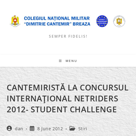
Skip
to
content
SEMPER FIDELIS!
MENU
CANTEMIRISTĂ LA CONCURSUL
INTERNAŢIONAL NETRIDERS
2012- STUDENT CHALLENGE
Post
Post
Post
dan
8 June 2012
Stiri
author:
published:
category: