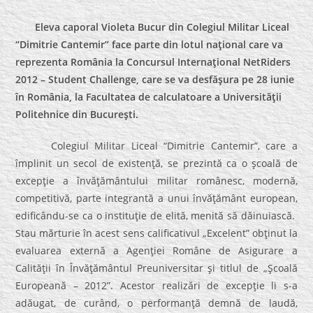
Eleva caporal Violeta Bucur din Colegiul Militar Liceal
“Dimitrie Cantemir” face parte din lotul naţional care va
reprezenta România la Concursul Internaţional NetRiders
2012 – Student Challenge, care se va desfăşura pe 28 iunie
în România, la Facultatea de calculatoare a Universităţii
Politehnice din Bucureşti.
Colegiul Militar Liceal “Dimitrie Cantemir”, care a
împlinit un secol de existenţă, se prezintă ca o şcoală de
excepţie a învăţământului militar românesc, modernă,
competitivă, parte integrantă a unui învăţământ european,
edificându-se ca o instituţie de elită, menită să dăinuiască.
Stau mărturie în acest sens calificativul „Excelent” obţinut la
evaluarea externă a Agenţiei Române de Asigurare a
Calităţii în Învăţământul Preuniversitar şi titlul de „Şcoală
Europeană – 2012”. Acestor realizări de excepţie li s-a
adăugat, de curând, o performanţă demnă de laudă,