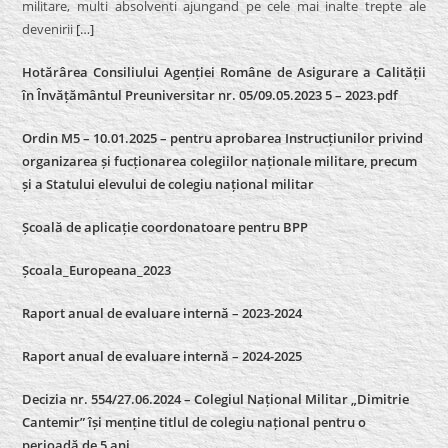
militare, multi absolventi ajungand pe cele mai inalte trepte ale
devenirii
[…]
Hotărârea Consiliului Agenției Române de Asigurare a Calității
în Învățământul Preuniversitar nr. 05/09.05.2023 5 – 2023.pdf
Ordin M5 – 10.01.2025 – pentru aprobarea Instrucțiunilor privind
organizarea și fucționarea colegiilor naționale militare, precum
și a Statului elevului de colegiu național militar
Școală de aplicație coordonatoare pentru BPP
Școala_Europeana_2023
Raport anual de evaluare internă – 2023-2024
Raport anual de evaluare internă –
2024-2025
Decizia nr. 554/27.06.2024 – Colegiul Național Militar „Dimitrie
Cantemir” își menține titlul de colegiu național pentru o
perioadă de 5 ani