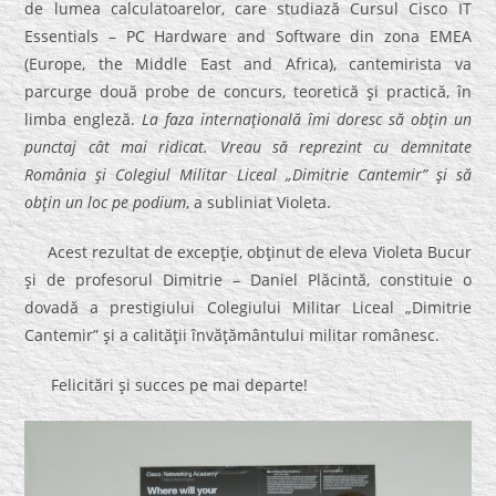
de lumea calculatoarelor, care studiază Cursul Cisco IT
Essentials – PC Hardware and Software din zona EMEA
(Europe, the Middle East and Africa), cantemirista va
parcurge două probe de concurs, teoretică şi practică, în
limba engleză.
La faza internaţională îmi doresc să obţin un
punctaj cât mai ridicat. Vreau să reprezint cu demnitate
România şi Colegiul Militar Liceal „Dimitrie Cantemir” şi să
obţin un loc pe podium
, a subliniat Violeta.
Acest rezultat de excepţie, obţinut de eleva Violeta Bucur
şi de profesorul Dimitrie – Daniel Plăcintă, constituie o
dovadă a prestigiului Colegiului Militar Liceal „Dimitrie
Cantemir” şi a calităţii învăţământului militar românesc.
Felicitări şi succes pe mai departe!