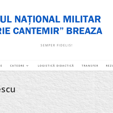
SEMPER FIDELIS!
RE
CATEDRE
LOGISTICĂ DIDACTICĂ
TRANSFER
REZ
escu