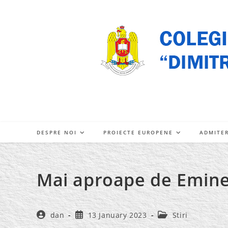
Skip
to
content
DESPRE NOI
PROIECTE EUROPENE
ADMITE
Mai aproape de Emin
Post
Post
Post
dan
13 January 2023
Stiri
author:
published:
category: