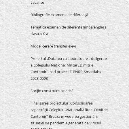
vacante
Bibliografie examene de diferență
Tematică examen de diferențe limba engleză
clasa a X-a
Model cerere transfer elevi
Proiectul „Dotarea cu laboratoare inteligente
a Colegiului Național Militar „Dimitrie
Cantemir”, cod proiect F-PNRR-Smartlabs-
2023-0598
Sprijin construire biserică
Finalizarea proiectului „Consolidarea
capacității Colegiului NaționalMilitar „Dimitrie
Cantemir” Breaza în vederea gestionării
situației de pandemie generată de virusul