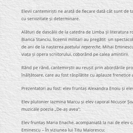
Elevii cantemiriști ne arată de fiecare dată cât sunt de ta
cu seriozitate și determinare.
Alături de dascălii de la catedra de Limba și literatura 
Bianca Stanciu, liceenii militari au pregătit un spectacol 
de ani de la nașterea
poetului nepereche
, Mihai Eminesc
viața și opera scriitorului, coborând pe calea amintirii.
Rând pe rând, cantemirștii au reușit prin abordările pro
înălțătoare, care au fost răsplătite cu aplauze frenetice a
Prezentatori au fost: elev fruntaș Alexandra Enoiu și ele
Elev plutonier Iazmina Marcu și elev caporal Nicușor Ș
muzicale poezia „De-aș avea”;
Elev fruntaș Maria Enache, acompaniată la nai de elev ca
Eminescu – În viziunea lui Titu Maiorescu;