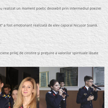
au realizat un moment poetic deosebit prin intermediul poeziei
oț” a fost emoționant realizată de elev caporal Nicușor Șoană,
.
iene prilej de cinstire şi preţuire a valorilor spirituale lăsate