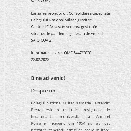
SARS COV 2″
Lansarea proiectului „Consolidarea capacității
Colegiului Național Militar „Dimitrie
Cantemir” Breaza în vederea gestionării
situației de pandemie generată de virusul
SARS COV 2”
Informare – extras OME 5447/2020 –
22.02.2022
Bine ati venit !
Despre noi
Colegiul Naţional Militar “Dimitrie Cantemir”
Breaza este o institutie prestigioasa de
invatamant preuniversitar a Armatei
Romane. Incepand din 1954 aici au fost
pregatite generatii intregi de cadre militare,