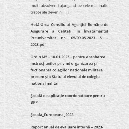
multi absolventi ajungand pe cele mai inalte
trepte ale devenirii
[…]
Hotărârea Consiliului Agenției Române de
Asigurare a Calității în Învățământul
Preuniversitar nr. 05/09.05.2023 5 –
2023.pdf
Ordin M5 – 10.01.2025 – pentru aprobarea
Instrucțiunilor privind organizarea și
fucționarea colegiilor naționale militare,
precum și a Statului elevului de colegiu
național militar
Școală de aplicație coordonatoare pentru
BPP
Școala_Europeana_2023
Raport anual de evaluare internă – 2023-