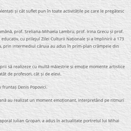
lentați și cât suflet pun în toate activitățile pe care le pregătesc
română, prof. Sreliana-Mihaela Lambru, prof. Irina Grecu și prof.
educativ, cu prilejul Zilei Culturii Naționale și a împlinirii a 173
u, prin intermediul căruia au adus în prim-plan crâmpeie din
prii să realizeze cu multă măiestrie și emoție momente artistice
tât de profesori, cât și de elevi.
v fruntaș Denis Popovici.
oană au realizat un moment emoționant, interpretând pe ritmuri
poral Iulian Gropan, a adus în actualitate portretul lui Mihai