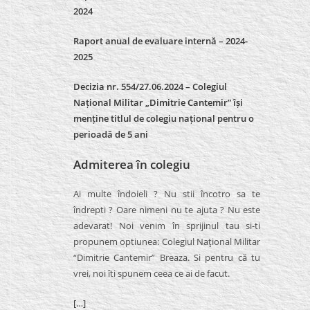
2024
Raport anual de evaluare internă –
2024-
2025
Decizia nr. 554/27.06.2024 – Colegiul
Național Militar „Dimitrie Cantemir” își
menține titlul de colegiu național pentru o
perioadă de 5 ani
Admiterea în colegiu
Ai multe îndoieli ? Nu stii încotro sa te
îndrepti ? Oare nimeni nu te ajuta ? Nu este
adevarat! Noi venim în sprijinul tau si-ti
propunem optiunea: Colegiul Naţional Militar
“Dimitrie Cantemir” Breaza. Si pentru că tu
vrei, noi îti spunem ceea ce ai de facut.
[…]