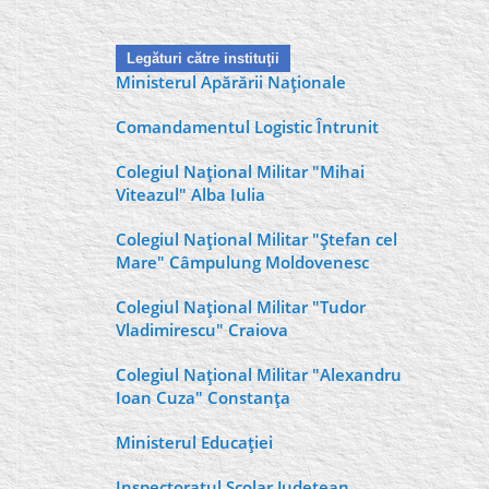
Legături către instituţii
Ministerul Apărării Naţionale
Comandamentul Logistic Întrunit
Colegiul Naţional Militar "Mihai
Viteazul" Alba Iulia
Colegiul Naţional Militar "Ştefan cel
Mare" Câmpulung Moldovenesc
Colegiul Naţional Militar "Tudor
Vladimirescu" Craiova
Colegiul Naţional Militar "Alexandru
Ioan Cuza" Constanţa
Ministerul Educaţiei
Inspectoratul Şcolar Judeţean