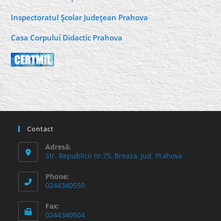
Inspectoratul Şcolar Judeţean Prahova
Casa Corpului Didactic Prahova
Contact
Adresă:
Str. Republicii nr.75, Breaza, Jud. Prahova
Phone:
0244340550
Fax:
0244340504