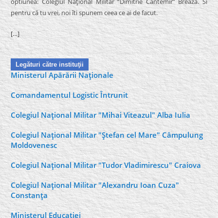
optiunea: Colegiul Naţional Militar “Dimitrie Cantemir” Breaza. Si
pentru că tu vrei, noi îti spunem ceea ce ai de facut.
[…]
Legături către instituţii
Ministerul Apărării Naţionale
Comandamentul Logistic Întrunit
Colegiul Naţional Militar "Mihai Viteazul" Alba Iulia
Colegiul Naţional Militar "Ştefan cel Mare" Câmpulung
Moldovenesc
Colegiul Naţional Militar "Tudor Vladimirescu" Craiova
Colegiul Naţional Militar "Alexandru Ioan Cuza"
Constanţa
Ministerul Educaţiei