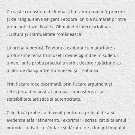
Cu vaste cunoștințe de limba și literatura română, precum
și de religie, eleva sergent Teodora Ion s-a numărat printre
premianții fazei finale a Olimpiadei interdisciplinare
„Cultură și spiritualitate românească”.
La proba teoretică, Teodora a explorat cu maturitate și
profunzime tema frumuseții divine oglindite în sufletul
uman, iar la proba practică a vorbit despre rugăciune ca
mijloc de dialog între Dumnezeu și creația Sa.
Prin fiecare idee exprimată, prin fiecare argument și
reflecție, a demonstrat nu doar cunoaștere, ci și
sensibilitate artistică și autenticitate.
Cele două probe au devenit pentru ea prilejul de a-și
evidenția atât rafinamentul exprimării scrise, cât și talentul
oratoric cultivat cu răbdare și dăruire de-a lungul timpului.