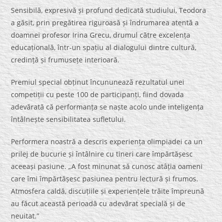
Sensibilă, expresivă și profund dedicată studiului, Teodora
a găsit, prin pregătirea riguroasă și îndrumarea atentă a
doamnei profesor Irina Grecu, drumul către excelența
educațională, într-un spațiu al dialogului dintre cultură,
credință și frumusețe interioară.
Premiul special obținut încununează rezultatul unei
competiții cu peste 100 de participanți, fiind dovada
adevărată că performanța se naște acolo unde inteligența
întâlnește sensibilitatea sufletului.
Performera noastră a descris experiența olimpiadei ca un
prilej de bucurie și întâlnire cu tineri care împărtășesc
aceeași pasiune. „A fost minunat să cunosc atâția oameni
care îmi împărtășesc pasiunea pentru lectură și frumos.
Atmosfera caldă, discuțiile și experiențele trăite împreună
au făcut această perioadă cu adevărat specială și de
neuitat.”