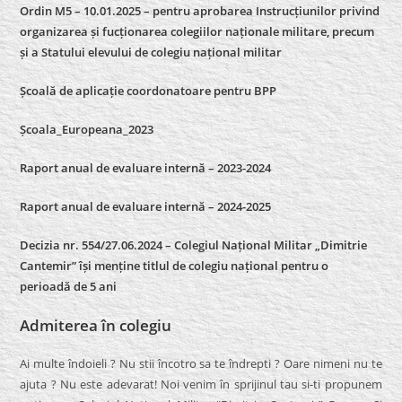
Ordin M5 – 10.01.2025 – pentru aprobarea Instrucțiunilor privind
organizarea și fucționarea colegiilor naționale militare, precum
și a Statului elevului de colegiu național militar
Școală de aplicație coordonatoare pentru BPP
Școala_Europeana_2023
Raport anual de evaluare internă – 2023-2024
Raport anual de evaluare internă –
2024-2025
Decizia nr. 554/27.06.2024 – Colegiul Național Militar „Dimitrie
Cantemir” își menține titlul de colegiu național pentru o
perioadă de 5 ani
Admiterea în colegiu
Ai multe îndoieli ? Nu stii încotro sa te îndrepti ? Oare nimeni nu te
ajuta ? Nu este adevarat! Noi venim în sprijinul tau si-ti propunem