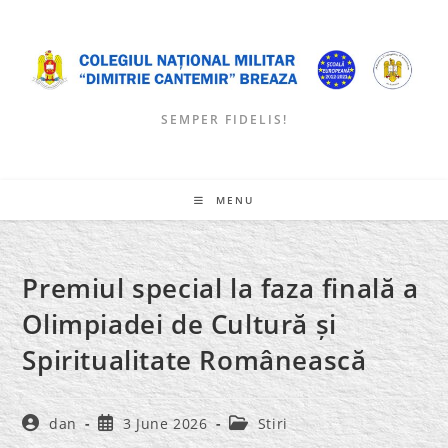
Skip
to
content
SEMPER FIDELIS!
MENU
Premiul special la faza finală a
Olimpiadei de Cultură și
Spiritualitate Românească
Post
Post
Post
dan
3 June 2026
Stiri
author:
published:
category: