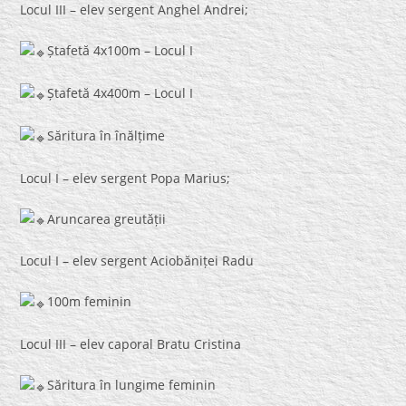
Locul III – elev sergent Anghel Andrei;
Ștafetă 4x100m – Locul I
Ștafetă 4x400m – Locul I
Săritura în înălțime
Locul I – elev sergent Popa Marius;
Aruncarea greutății
Locul I – elev sergent Aciobăniței Radu
100m feminin
Locul III – elev caporal Bratu Cristina
Săritura în lungime feminin