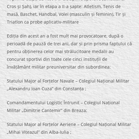
Cros și Șah), iar în etapa a II-a șapte: Atletism, Tenis de
masă, Baschet, Handbal, Volei (masculin și feminin), Tir și
Triatlon ca probe aplicativ-militare
Ediția din acest an a fost mult mai provocatoare, după o
perioadă de pauză de trei ani, dar și prin prisma faptului că
pentru obținerea celor mai strălucitoare medalii au
concurat sportivi din toate cele cinci instituții de
învățământ militar preuniversitar din subordinea:
Statului Major al Forțelor Navale – Colegiul Național Militar
„Alexandru Ioan Cuza” din Constanța ;
Comandamentului Logistic Întrunit – Colegiul Național
Militar „Dimitrie Cantemir” din Breaza;
Statului Major al Forțelor Aeriene – Colegiul Național Militar
„Mihai Viteazul” din Alba-Iulia ;