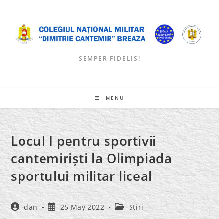
Skip
to
content
SEMPER FIDELIS!
MENU
Locul I pentru sportivii
cantemiriști la Olimpiada
sportului militar liceal
Post
Post
Post
dan
25 May 2022
Stiri
author:
published:
category: