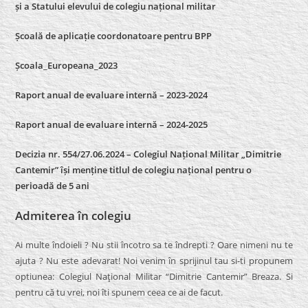
și a Statului elevului de colegiu național militar
Școală de aplicație coordonatoare pentru BPP
Școala_Europeana_2023
Raport anual de evaluare internă – 2023-2024
Raport anual de evaluare internă –
2024-2025
Decizia nr. 554/27.06.2024 – Colegiul Național Militar „Dimitrie
Cantemir” își menține titlul de colegiu național pentru o
perioadă de 5 ani
Admiterea în colegiu
Ai multe îndoieli ? Nu stii încotro sa te îndrepti ? Oare nimeni nu te
ajuta ? Nu este adevarat! Noi venim în sprijinul tau si-ti propunem
optiunea: Colegiul Naţional Militar “Dimitrie Cantemir” Breaza. Si
pentru că tu vrei, noi îti spunem ceea ce ai de facut.