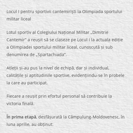
Locul I pentru sportivii cantemiriști la Olimpiada sportului
militar liceal
Lotul sportiv al Colegiului Național Militar „Dimitrie
Cantemir” a reușit să se claseze pe Locul I la actuala ediție
a Olimpiadei sportului militar liceal, cunoscută și sub
denumirea de „Spartachiada”.
Atleții și-au pus la nivel de echipă, dar și individual,
calitățile și aptitudinile sportive, evidențiindu-se în probele
la care au participat.
Fiecare a reușit prin efortul personal să contribuie la
victoria finală.
În prima etapă
, desfășurată la Câmpulung-Moldovenesc, în
luna aprilie, au obținut: