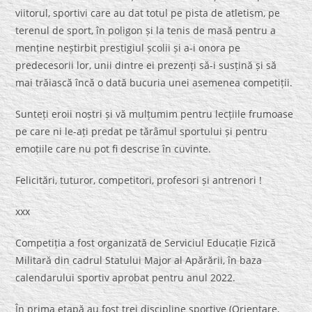
viitorul, sportivi care au dat totul pe pista de atletism, pe
terenul de sport, în poligon și la tenis de masă pentru a
menține neștirbit prestigiul școlii și a-i onora pe
predecesorii lor, unii dintre ei prezenți să-i susțină și să
mai trăiască încă o dată bucuria unei asemenea competiții.
Sunteți eroii noștri și vă mulțumim pentru lecțiile frumoase
pe care ni le-ați predat pe tărâmul sportului și pentru
emoțiile care nu pot fi descrise în cuvinte.
Felicitări, tuturor, competitori, profesori și antrenori !
xxx
Competiția a fost organizată de Serviciul Educație Fizică
Militară din cadrul Statului Major al Apărării, în baza
calendarului sportiv aprobat pentru anul 2022.
În prima etapă au fost trei discipline sportive (Orientare,