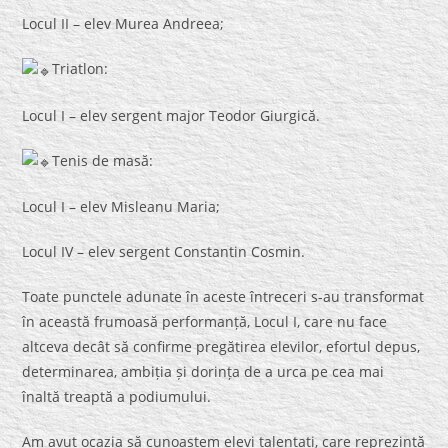
Locul II – elev Murea Andreea;
Triatlon:
Locul I – elev sergent major Teodor Giurgică.
Tenis de masă:
Locul I – elev Misleanu Maria;
Locul IV – elev sergent Constantin Cosmin.
Toate punctele adunate în aceste întreceri s-au transformat
în această frumoasă performanță, Locul I, care nu face
altceva decât să confirme pregătirea elevilor, efortul depus,
determinarea, ambiția și dorința de a urca pe cea mai
înaltă treaptă a podiumului.
Am avut ocazia să cunoaștem elevi talentați, care reprezintă