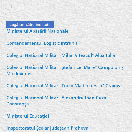
[…]
Legături către instituţii
Ministerul Apărării Naţionale
Comandamentul Logistic Întrunit
Colegiul Naţional Militar "Mihai Viteazul" Alba Iulia
Colegiul Naţional Militar "Ştefan cel Mare" Câmpulung
Moldovenesc
Colegiul Naţional Militar "Tudor Vladimirescu" Craiova
Colegiul Naţional Militar "Alexandru Ioan Cuza"
Constanţa
Ministerul Educaţiei
Inspectoratul Şcolar Judeţean Prahova