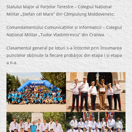
Statului Major al Forțelor Terestre – Colegiul Național
Militar „Ștefan cel Mare” din Câmpulung Moldovenesc;
Comandamentului Comunicațiilor și Informaticii – Colegiul
Național Militar „Tudor Vladimirescu” din Craiova.
Clasamentul general pe loturi s-a întocmit prin însumarea
punctelor obținute la fiecare probă/joc din etapa I și etapa
a II-a.