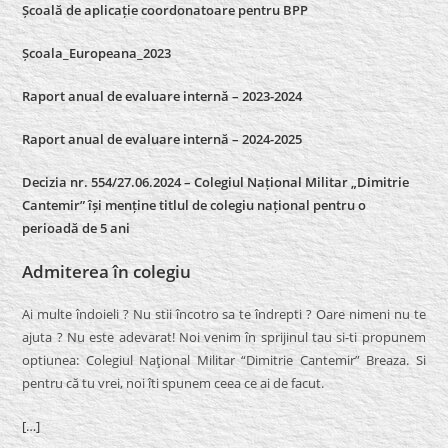
Școală de aplicație coordonatoare pentru BPP
Școala_Europeana_2023
Raport anual de evaluare internă – 2023-2024
Raport anual de evaluare internă –
2024-2025
Decizia nr. 554/27.06.2024 – Colegiul Național Militar „Dimitrie
Cantemir” își menține titlul de colegiu național pentru o
perioadă de 5 ani
Admiterea în colegiu
Ai multe îndoieli ? Nu stii încotro sa te îndrepti ? Oare nimeni nu te
ajuta ? Nu este adevarat! Noi venim în sprijinul tau si-ti propunem
optiunea: Colegiul Naţional Militar “Dimitrie Cantemir” Breaza. Si
pentru că tu vrei, noi îti spunem ceea ce ai de facut.
[…]