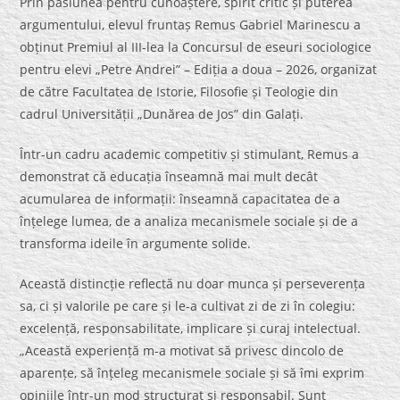
Prin pasiunea pentru cunoaștere, spirit critic și puterea
argumentului, elevul fruntaș Remus Gabriel Marinescu a
obținut Premiul al III-lea la Concursul de eseuri sociologice
pentru elevi „Petre Andrei” – Ediția a doua – 2026, organizat
de către Facultatea de Istorie, Filosofie și Teologie din
cadrul Universității „Dunărea de Jos” din Galați.
Într-un cadru academic competitiv și stimulant, Remus a
demonstrat că educația înseamnă mai mult decât
acumularea de informații: înseamnă capacitatea de a
înțelege lumea, de a analiza mecanismele sociale și de a
transforma ideile în argumente solide.
Această distincție reflectă nu doar munca și perseverența
sa, ci și valorile pe care și le-a cultivat zi de zi în colegiu:
excelență, responsabilitate, implicare și curaj intelectual.
„Această experiență m-a motivat să privesc dincolo de
aparențe, să înțeleg mecanismele sociale și să îmi exprim
opiniile într-un mod structurat și responsabil. Sunt