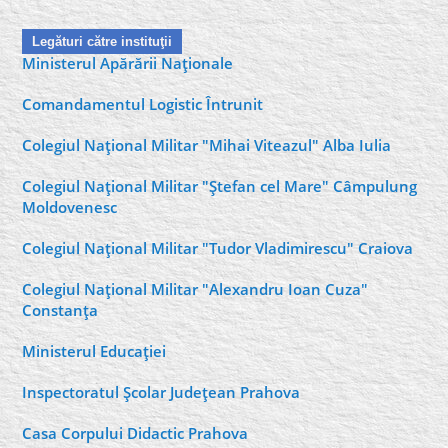
Legături către instituţii
Ministerul Apărării Naţionale
Comandamentul Logistic Întrunit
Colegiul Naţional Militar "Mihai Viteazul" Alba Iulia
Colegiul Naţional Militar "Ştefan cel Mare" Câmpulung
Moldovenesc
Colegiul Naţional Militar "Tudor Vladimirescu" Craiova
Colegiul Naţional Militar "Alexandru Ioan Cuza"
Constanţa
Ministerul Educaţiei
Inspectoratul Şcolar Judeţean Prahova
Casa Corpului Didactic Prahova