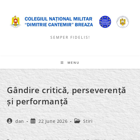
Skip
to
content
SEMPER FIDELIS!
MENU
Gândire critică, perseverență
și performanță
Post
Post
Post
dan
22 June 2026
Stiri
author:
published:
category: