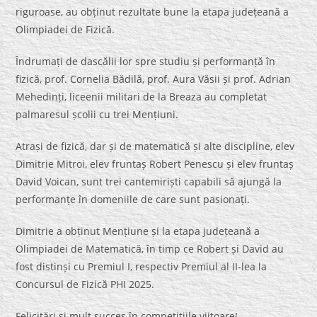
riguroase, au obținut rezultate bune la etapa județeană a
Olimpiadei de Fizică.
Îndrumați de dascălii lor spre studiu și performanță în
fizică, prof. Cornelia Bădilă, prof. Aura Văsii și prof. Adrian
Mehedinți, liceenii militari de la Breaza au completat
palmaresul școlii cu trei Mențiuni.
Atrași de fizică, dar și de matematică și alte discipline, elev
Dimitrie Mitroi, elev fruntaș Robert Penescu și elev fruntaș
David Voican, sunt trei cantemiriști capabili să ajungă la
performanțe în domeniile de care sunt pasionați.
Dimitrie a obținut Mențiune și la etapa județeană a
Olimpiadei de Matematică, în timp ce Robert și David au
fost distinși cu Premiul I, respectiv Premiul al II-lea la
Concursul de Fizică PHI 2025.
Felicitări și mult succes în competițiile viitoare!