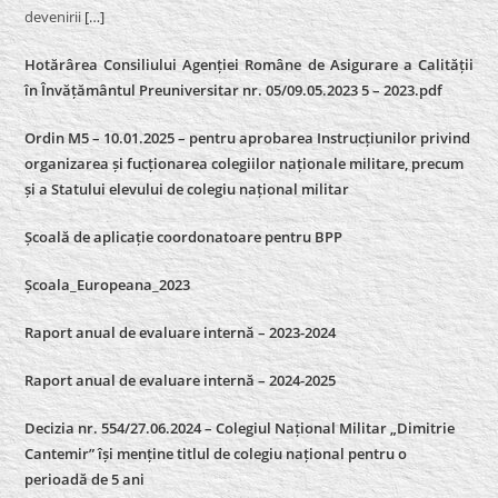
devenirii
[…]
Hotărârea Consiliului Agenției Române de Asigurare a Calității
în Învățământul Preuniversitar nr. 05/09.05.2023 5 – 2023.pdf
Ordin M5 – 10.01.2025 – pentru aprobarea Instrucțiunilor privind
organizarea și fucționarea colegiilor naționale militare, precum
și a Statului elevului de colegiu național militar
Școală de aplicație coordonatoare pentru BPP
Școala_Europeana_2023
Raport anual de evaluare internă – 2023-2024
Raport anual de evaluare internă –
2024-2025
Decizia nr. 554/27.06.2024 – Colegiul Național Militar „Dimitrie
Cantemir” își menține titlul de colegiu național pentru o
perioadă de 5 ani