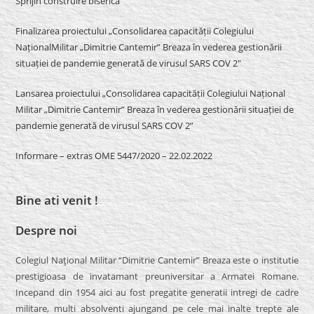
Sprijin construire biserică
Finalizarea proiectului „Consolidarea capacității Colegiului
NaționalMilitar „Dimitrie Cantemir” Breaza în vederea gestionării
situației de pandemie generată de virusul SARS COV 2″
Lansarea proiectului „Consolidarea capacității Colegiului Național
Militar „Dimitrie Cantemir” Breaza în vederea gestionării situației de
pandemie generată de virusul SARS COV 2”
Informare – extras OME 5447/2020 – 22.02.2022
Bine ati venit !
Despre noi
Colegiul Naţional Militar “Dimitrie Cantemir” Breaza este o institutie
prestigioasa de invatamant preuniversitar a Armatei Romane.
Incepand din 1954 aici au fost pregatite generatii intregi de cadre
militare, multi absolventi ajungand pe cele mai inalte trepte ale