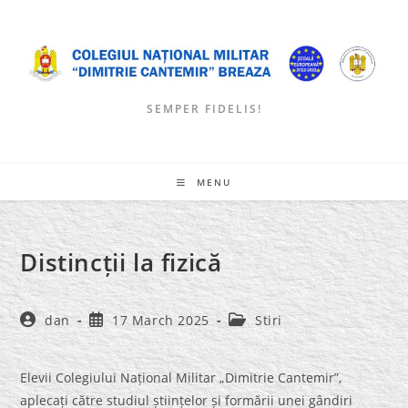
Skip
to
content
SEMPER FIDELIS!
MENU
Distincții la fizică
Post
Post
Post
dan
17 March 2025
Stiri
author:
published:
category:
Elevii Colegiului Național Militar „Dimitrie Cantemir”,
aplecați către studiul științelor și formării unei gândiri