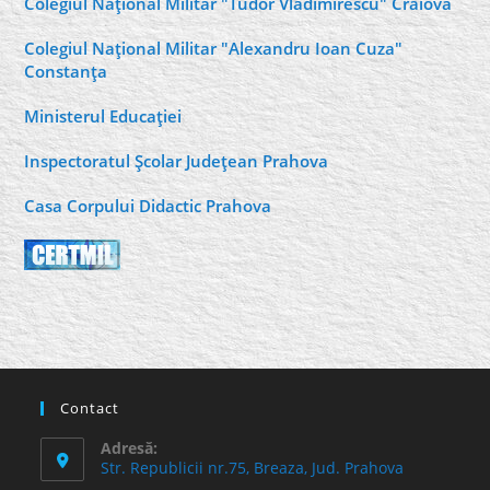
Colegiul Naţional Militar "Tudor Vladimirescu" Craiova
Colegiul Naţional Militar "Alexandru Ioan Cuza"
Constanţa
Ministerul Educaţiei
Inspectoratul Şcolar Judeţean Prahova
Casa Corpului Didactic Prahova
Contact
Adresă:
Str. Republicii nr.75, Breaza, Jud. Prahova