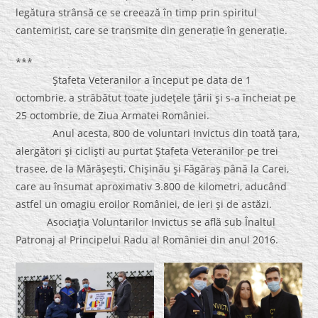
legătura strânsă ce se creează în timp prin spiritul
cantemirist, care se transmite din generație în generație.
***
Ştafeta Veteranilor a început pe data de 1
octombrie, a străbătut toate judeţele ţării şi s-a încheiat pe
25 octombrie, de Ziua Armatei României.
Anul acesta, 800 de voluntari Invictus din toată ţara,
alergători şi ciclişti au purtat Ştafeta Veteranilor pe trei
trasee, de la Mărăşeşti, Chişinău şi Făgăraş până la Carei,
care au însumat aproximativ 3.800 de kilometri, aducând
astfel un omagiu eroilor României, de ieri şi de astăzi.
Asociaţia Voluntarilor Invictus se află sub Înaltul
Patronaj al Principelui Radu al României din anul 2016.