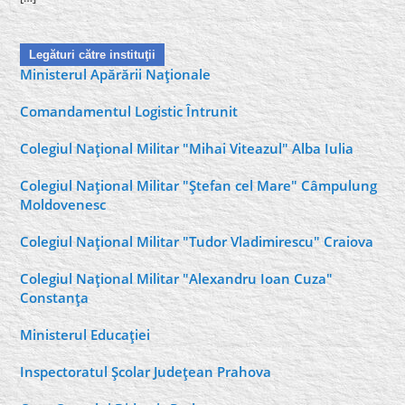
Legături către instituţii
Ministerul Apărării Naţionale
Comandamentul Logistic Întrunit
Colegiul Naţional Militar "Mihai Viteazul" Alba Iulia
Colegiul Naţional Militar "Ştefan cel Mare" Câmpulung
Moldovenesc
Colegiul Naţional Militar "Tudor Vladimirescu" Craiova
Colegiul Naţional Militar "Alexandru Ioan Cuza"
Constanţa
Ministerul Educaţiei
Inspectoratul Şcolar Judeţean Prahova