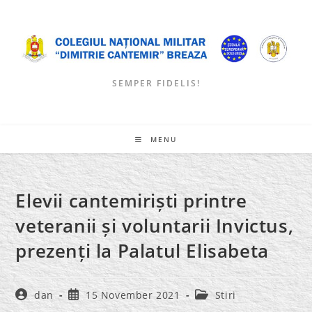
Skip
to
content
SEMPER FIDELIS!
MENU
Elevii cantemiriști printre
veteranii și voluntarii Invictus,
prezenți la Palatul Elisabeta
Post
Post
Post
dan
15 November 2021
Stiri
author:
published:
category: