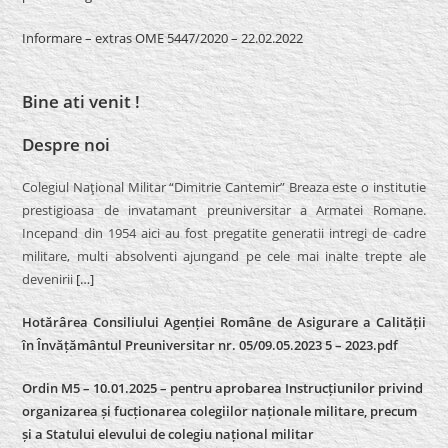
Informare – extras OME 5447/2020 – 22.02.2022
Bine ati venit !
Despre noi
Colegiul Naţional Militar “Dimitrie Cantemir” Breaza este o institutie
prestigioasa de invatamant preuniversitar a Armatei Romane.
Incepand din 1954 aici au fost pregatite generatii intregi de cadre
militare, multi absolventi ajungand pe cele mai inalte trepte ale
devenirii
[…]
Hotărârea Consiliului Agenției Române de Asigurare a Calității
în Învățământul Preuniversitar nr. 05/09.05.2023 5 – 2023.pdf
Ordin M5 – 10.01.2025 – pentru aprobarea Instrucțiunilor privind
organizarea și fucționarea colegiilor naționale militare, precum
și a Statului elevului de colegiu național militar