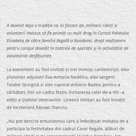
A devenit deja o tradiție ca, în fiecare an, militarii răniți și
voluntarii Invictus să fie primiți cu mult drag în Curtea Palatului
Elisabeta de către familia Regală a României, drept mulțumire
pentru curajul dovedit în teatrele de operații și în activitățile de
voluntariat desfășurate.
La eveniment au fost invitați și trei inimoși cantemiriști, elev
plutonier adjutant Eva-Antonia Nedelcu, elev sergent
Teodor Giurgică și elev caporal Antonio Badea, pentru a
sărbători, într-un cadru festiv, încheierea celei de-a VIII –a
ediții a Ștafetei Veteranilor. Liceenii militari au fost însoțiți
de locotenent Răzvan Stanciu.
„Nu pot descrie entuziasmul care a îmbrățișat invitația de a
participa la festivitatea din cadrul Casei Regale, alături de