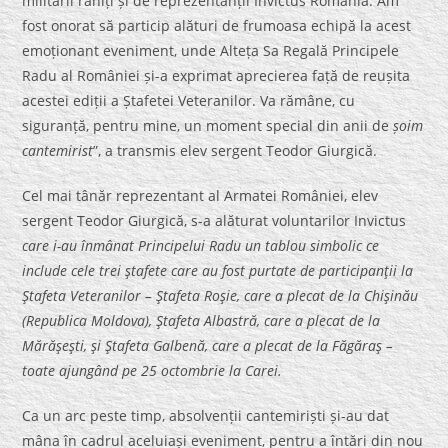
militarii răniți și de reprezentanții Invictus România. Am
fost onorat să particip alături de frumoasa echipă la acest
emoționant eveniment, unde Alteța Sa Regală Principele
Radu al României și-a exprimat aprecierea față de reușita
acestei ediții a Ștafetei Veteranilor. Va rămâne, cu
siguranță, pentru mine, un moment special din anii de
șoim
cantemirist
”, a transmis elev sergent Teodor Giurgică.
Cel mai tânăr reprezentant al Armatei României, elev
sergent Teodor Giurgică, s-a alăturat voluntarilor Invictus
care
i-au înmânat
P
rincipelui Radu un tablou simbolic ce
include cele trei ştafete care au fost purtate de participanţii la
Ştafeta Veteranilor – Ştafeta Roşie, care a plecat de la Chişinău
(Republica Moldova), Ştafeta Albastră, care a plecat de la
Mărăşeşti, şi Ştafeta Galbenă, care a plecat de la Făgăraş –
toate ajungând pe 25 octombrie la Carei.
Ca un arc peste timp, absolvenții cantemiriști și-au dat
mâna în cadrul aceluiași eveniment, pentru a întări din nou