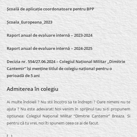
Școală de aplicație coordonatoare pentru BPP
Școala_Europeana_2023
Raport anual de evaluare internă – 2023-2024
Raport anual de evaluare internă –
2024-2025
Decizia nr. 554/27.06.2024 – Colegiul Național Militar „Dimitrie
Cantemir” își menține titlul de colegiu național pentru o
perioadă de 5 ani
Admiterea în colegiu
Ai multe îndoieli ? Nu stii încotro sa te îndrepti ? Oare nimeni nu te
ajuta ? Nu este adevarat! Noi venim în sprijinul tau si-ti propunem
optiunea: Colegiul Naţional Militar “Dimitrie Cantemir” Breaza. Si
pentru că tu vrei, noi îti spunem ceea ce ai de facut.
[…]