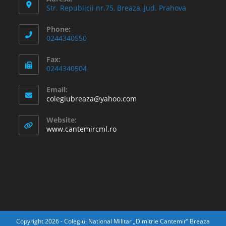
Str. Republicii nr.75, Breaza, Jud. Prahova
Phone:
0244340550
Fax:
0244340504
Email:
Opens
colegiubreaza@yahoo.com
in
your
Website:
application
www.cantemircml.ro
Copyright 2026 - Colegiul National Militar „Dimitrie Cantemir” Breaza