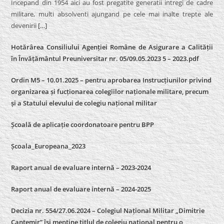
Incepand din 1954 aici au fost pregatite generatii intregi de cadre
militare, multi absolventi ajungand pe cele mai inalte trepte ale
devenirii
[…]
Hotărârea Consiliului Agenției Române de Asigurare a Calității
în Învățământul Preuniversitar nr. 05/09.05.2023 5 – 2023.pdf
Ordin M5 – 10.01.2025 – pentru aprobarea Instrucțiunilor privind
organizarea și fucționarea colegiilor naționale militare, precum
și a Statului elevului de colegiu național militar
Școală de aplicație coordonatoare pentru BPP
Școala_Europeana_2023
Raport anual de evaluare internă – 2023-2024
Raport anual de evaluare internă –
2024-2025
Decizia nr. 554/27.06.2024 – Colegiul Național Militar „Dimitrie
Cantemir” își menține titlul de colegiu național pentru o