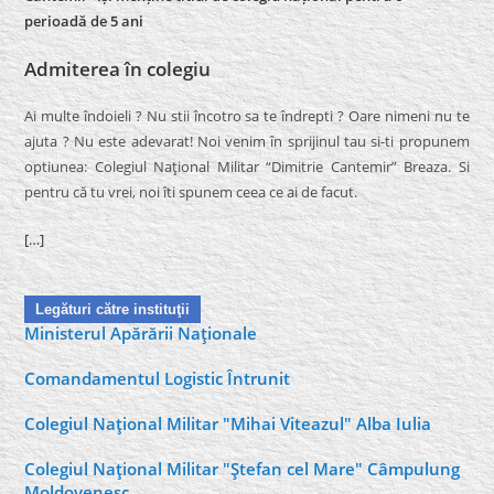
perioadă de 5 ani
Admiterea în colegiu
Ai multe îndoieli ? Nu stii încotro sa te îndrepti ? Oare nimeni nu te
ajuta ? Nu este adevarat! Noi venim în sprijinul tau si-ti propunem
optiunea: Colegiul Naţional Militar “Dimitrie Cantemir” Breaza. Si
pentru că tu vrei, noi îti spunem ceea ce ai de facut.
[…]
Legături către instituţii
Ministerul Apărării Naţionale
Comandamentul Logistic Întrunit
Colegiul Naţional Militar "Mihai Viteazul" Alba Iulia
Colegiul Naţional Militar "Ştefan cel Mare" Câmpulung
Moldovenesc