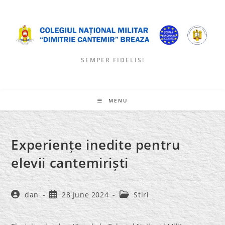
Skip
to
content
SEMPER FIDELIS!
MENU
Experiențe inedite pentru
elevii cantemiriști
Post
Post
Post
dan
28 June 2024
Stiri
author:
published:
category: