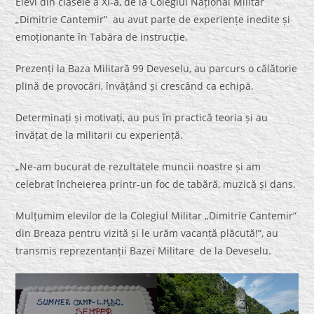
Elevi din clasele a XI-a, de la Colegiul Național Militar
„Dimitrie Cantemir” au avut parte de experiențe inedite și
emoționante în Tabăra de instrucție.
Prezenți la Baza Militară 99 Deveselu, au parcurs o călătorie
plină de provocări, învățând și crescând ca echipă.
Determinați și motivați, au pus în practică teoria și au
învățat de la militarii cu experiență.
„Ne-am bucurat de rezultatele muncii noastre și am
celebrat încheierea printr-un foc de tabără, muzică și dans.
Mulțumim elevilor de la Colegiul Militar „Dimitrie Cantemir”
din Breaza pentru vizită și le urăm vacanță plăcută!”, au
transmis reprezentanții Bazei Militare de la Deveselu.