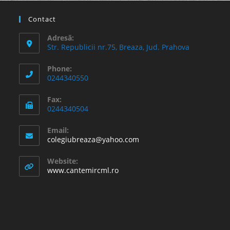
Contact
Adresă:
Str. Republicii nr.75, Breaza, Jud. Prahova
Phone:
0244340550
Fax:
0244340504
Email:
Opens
colegiubreaza@yahoo.com
in
your
Website:
application
www.cantemircml.ro