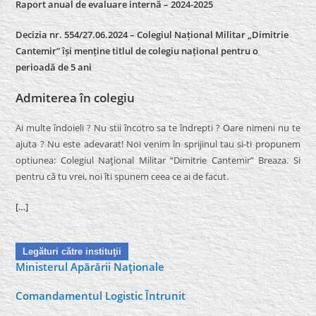
Raport anual de evaluare internă –
2024-2025
Decizia nr. 554/27.06.2024 – Colegiul Național Militar „Dimitrie
Cantemir” își menține titlul de colegiu național pentru o
perioadă de 5 ani
Admiterea în colegiu
Ai multe îndoieli ? Nu stii încotro sa te îndrepti ? Oare nimeni nu te
ajuta ? Nu este adevarat! Noi venim în sprijinul tau si-ti propunem
optiunea: Colegiul Naţional Militar “Dimitrie Cantemir” Breaza. Si
pentru că tu vrei, noi îti spunem ceea ce ai de facut.
[…]
Legături către instituţii
Ministerul Apărării Naţionale
Comandamentul Logistic Întrunit