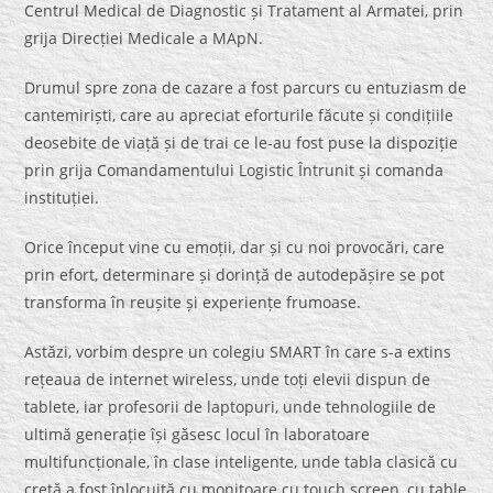
Centrul Medical de Diagnostic și Tratament al Armatei, prin
grija Direcției Medicale a MApN.
Drumul spre zona de cazare a fost parcurs cu entuziasm de
cantemiriști, care au apreciat eforturile făcute și condițiile
deosebite de viață și de trai ce le-au fost puse la dispoziție
prin grija Comandamentului Logistic Întrunit și comanda
instituției.
Orice început vine cu emoții, dar și cu noi provocări, care
prin efort, determinare și dorință de autodepășire se pot
transforma în reușite și experiențe frumoase.
Astăzi, vorbim despre un colegiu SMART în care s-a extins
rețeaua de internet wireless, unde toți elevii dispun de
tablete, iar profesorii de laptopuri, unde tehnologiile de
ultimă generație își găsesc locul în laboratoare
multifuncționale, în clase inteligente, unde tabla clasică cu
cretă a fost înlocuită cu monitoare cu touch screen, cu table