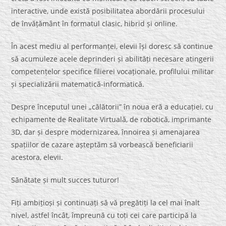
interactive, unde există posibilitatea abordării procesului
de învățământ în formatul clasic, hibrid și online.
În acest mediu al performanței, elevii își doresc să continue
să acumuleze acele deprinderi și abilități necesare atingerii
competențelor specifice filierei vocaționale, profilului militar
și specializării matematică-informatică.
Despre începutul unei „călătorii” în noua eră a educației, cu
echipamente de Realitate Virtuală, de robotică, imprimante
3D, dar și despre modernizarea, înnoirea și amenajarea
spațiilor de cazare așteptăm să vorbească beneficiarii
acestora, elevii.
Sănătate și mult succes tuturor!
Fiți ambițioși și continuați să vă pregătiți la cel mai înalt
nivel, astfel încât, împreună cu toți cei care participă la