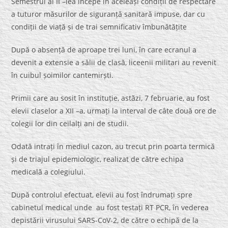
Semestrul al II –lea începe în aceleași condiții de respectare
a tuturor măsurilor de siguranță sanitară impuse, dar cu
condiții de viață și de trai semnificativ îmbunătățite
După o absență de aproape trei luni, în care ecranul a
devenit a extensie a sălii de clasă, liceenii militari au revenit
în cuibul șoimilor cantemirști.
Primii care au sosit în instituție, astăzi, 7 februarie, au fost
elevii claselor a XII –a, urmați la interval de câte două ore de
colegii lor din ceilalți ani de studii.
Odată intrați în mediul cazon, au trecut prin poarta termică
și de triajul epidemiologic, realizat de către echipa
medicală a colegiului.
După controlul efectuat, elevii au fost îndrumați spre
cabinetul medical unde au fost testați RT PCR, în vederea
depistării virusului SARS-CoV-2, de către o echipă de la