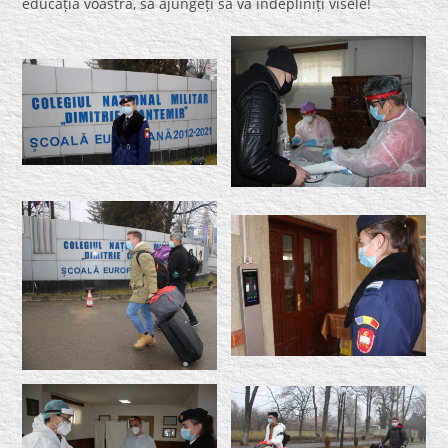
educația voastră, să ajungeți să vă îndepliniți visele!