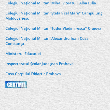
Colegiul Naţional Militar "Mihai Viteazul" Alba Iulia
Colegiul Naţional Militar "Ştefan cel Mare" Câmpulung
Moldovenesc
Colegiul Naţional Militar "Tudor Vladimirescu" Craiova
Colegiul Naţional Militar "Alexandru Ioan Cuza"
Constanţa
Ministerul Educaţiei
Inspectoratul Şcolar Judeţean Prahova
Casa Corpului Didactic Prahova