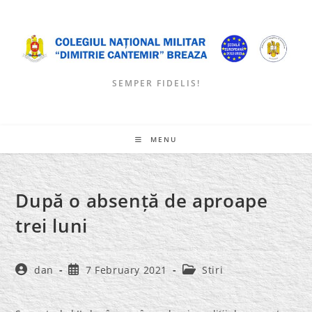
Skip
to
content
SEMPER FIDELIS!
MENU
După o absență de aproape
trei luni
Post
Post
Post
dan
7 February 2021
Stiri
author:
published:
category: