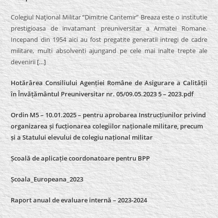
Colegiul Naţional Militar “Dimitrie Cantemir” Breaza este o institutie
prestigioasa de invatamant preuniversitar a Armatei Romane.
Incepand din 1954 aici au fost pregatite generatii intregi de cadre
militare, multi absolventi ajungand pe cele mai inalte trepte ale
devenirii
[…]
Hotărârea Consiliului Agenției Române de Asigurare a Calității
în Învățământul Preuniversitar nr. 05/09.05.2023 5 – 2023.pdf
Ordin M5 – 10.01.2025 – pentru aprobarea Instrucțiunilor privind
organizarea și fucționarea colegiilor naționale militare, precum
și a Statului elevului de colegiu național militar
Școală de aplicație coordonatoare pentru BPP
Școala_Europeana_2023
Raport anual de evaluare internă – 2023-2024