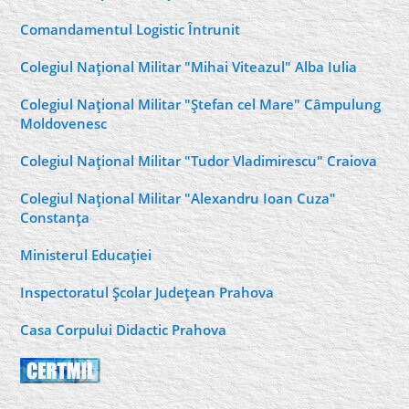
Comandamentul Logistic Întrunit
Colegiul Naţional Militar "Mihai Viteazul" Alba Iulia
Colegiul Naţional Militar "Ştefan cel Mare" Câmpulung
Moldovenesc
Colegiul Naţional Militar "Tudor Vladimirescu" Craiova
Colegiul Naţional Militar "Alexandru Ioan Cuza"
Constanţa
Ministerul Educaţiei
Inspectoratul Şcolar Judeţean Prahova
Casa Corpului Didactic Prahova