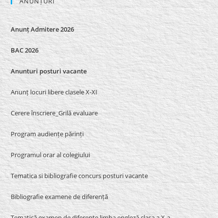
ANUNȚURI
Anunț Admitere 2026
BAC 2026
Anunturi posturi vacante
Anunț locuri libere clasele X-XI
Cerere înscriere_Grilă evaluare
Program audiențe părinți
Programul orar al colegiului
Tematica si bibliografie concurs posturi vacante
Bibliografie examene de diferență
Tematică examen de diferențe limba engleză clasa a X-a