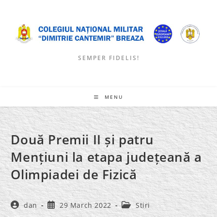
Skip
to
content
SEMPER FIDELIS!
MENU
Două Premii II și patru
Mențiuni la etapa județeană a
Olimpiadei de Fizică
Post
Post
Post
dan
29 March 2022
Stiri
author:
published:
category: