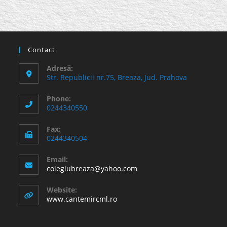
Contact
Adresă:
Str. Republicii nr.75, Breaza, Jud. Prahova
Phone:
0244340550
Fax:
0244340504
Email:
Opens
colegiubreaza@yahoo.com
in
your
Website:
application
www.cantemircml.ro