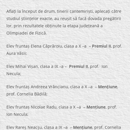
Aflați la început de drum, tinerii cantemiriști, aplecați către
studiul științelor exacte, au reușit să facă dovada pregătirii
lor, prin rezultatele obținute la etapa județeană a
Olimpiadei de Fizică.
Elev fruntaș Elena Căprăroiu, clasa a X –a –
Premiul II
, prof.
Aura Văsii;
Elev Mihai Vișan, clasa a IX –a –
Premiul II
, prof. Ion
Necula;
Elev fruntaș Andreea Vrâncianu, clasa a X –a –
Mențiune
,
prof. Cornelia Bădilă;
Elev fruntaș Nicolae Radu, clasa a X –a –
Mențiune
, prof.
Ion Necula;
Elev Rareș Neacșu, clasa a IX –a –
Mențiune
, prof. Cornelia