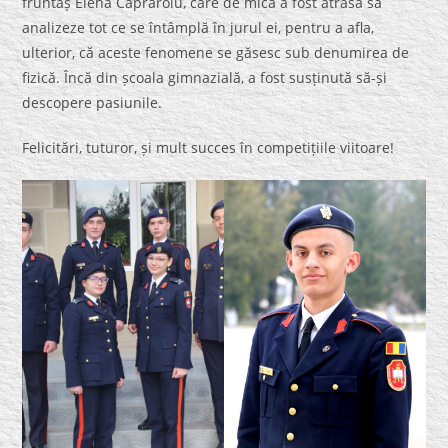
fruntaș Elena Căprăroiu, care de mică a fost atrasă să
analizeze tot ce se întâmplă în jurul ei, pentru a afla,
ulterior, că aceste fenomene se găsesc sub denumirea de
fizică. Încă din școala gimnazială, a fost susținută să-și
descopere pasiunile.
Felicitări, tuturor, și mult succes în competițiile viitoare!