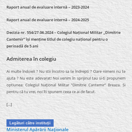
Raport anual de evaluare internă – 2023-2024
Raport anual de evaluare internă –
2024-2025
Decizia nr. 554/27.06.2024 – Colegiul Național Militar „Dimitrie
Cantemir” își menține titlul de colegiu național pentru o
perioadă de 5 ani
Admiterea în colegiu
Ai multe îndoieli ? Nu stii încotro sa te îndrepti ? Oare nimeni nu te
ajuta ? Nu este adevarat! Noi venim în sprijinul tau si-ti propunem
optiunea: Colegiul Naţional Militar “Dimitrie Cantemir” Breaza. Si
pentru că tu vrei, noi îti spunem ceea ce ai de facut.
[…]
Legături către instituţii
Ministerul Apărării Naţionale