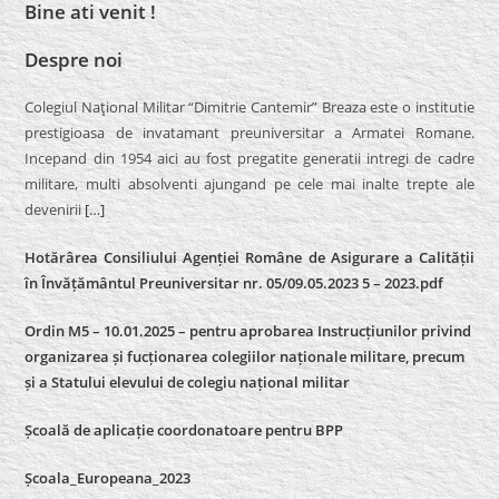
Bine ati venit !
Despre noi
Colegiul Naţional Militar “Dimitrie Cantemir” Breaza este o institutie
prestigioasa de invatamant preuniversitar a Armatei Romane.
Incepand din 1954 aici au fost pregatite generatii intregi de cadre
militare, multi absolventi ajungand pe cele mai inalte trepte ale
devenirii
[…]
Hotărârea Consiliului Agenției Române de Asigurare a Calității
în Învățământul Preuniversitar nr. 05/09.05.2023 5 – 2023.pdf
Ordin M5 – 10.01.2025 – pentru aprobarea Instrucțiunilor privind
organizarea și fucționarea colegiilor naționale militare, precum
și a Statului elevului de colegiu național militar
Școală de aplicație coordonatoare pentru BPP
Școala_Europeana_2023