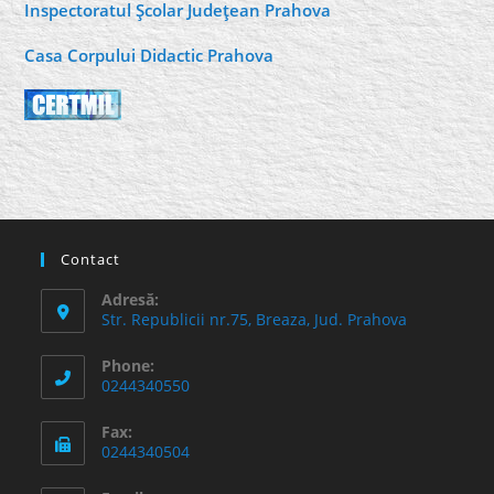
Inspectoratul Şcolar Judeţean Prahova
Casa Corpului Didactic Prahova
Contact
Adresă:
Str. Republicii nr.75, Breaza, Jud. Prahova
Phone:
0244340550
Fax:
0244340504