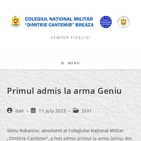
Skip
to
content
SEMPER FIDELIS!
MENU
Primul admis la arma Geniu
Post
Post
Post
dan
11 July 2025
Stiri
author:
published:
category:
Silviu Robaniuc, absolvent al Colegiului Național Militar
„Dimitrie Cantemir”, a fost admis primul la arma Geniu, din