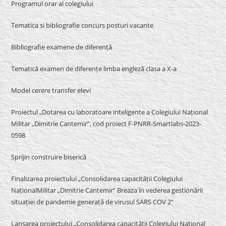
Programul orar al colegiului
Tematica si bibliografie concurs posturi vacante
Bibliografie examene de diferență
Tematică examen de diferențe limba engleză clasa a X-a
Model cerere transfer elevi
Proiectul „Dotarea cu laboratoare inteligente a Colegiului Național
Militar „Dimitrie Cantemir”, cod proiect F-PNRR-Smartlabs-2023-
0598
Sprijin construire biserică
Finalizarea proiectului „Consolidarea capacității Colegiului
NaționalMilitar „Dimitrie Cantemir” Breaza în vederea gestionării
situației de pandemie generată de virusul SARS COV 2″
Lansarea proiectului „Consolidarea capacității Colegiului Național