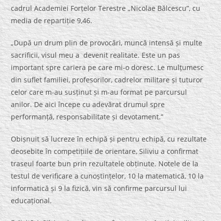
cadrul Academiei Forțelor Terestre „Nicolae Bălcescu”, cu
media de repartiție 9,46.
„După un drum plin de provocări, muncă intensă și multe
sacrificii, visul meu a devenit realitate. Este un pas
important spre cariera pe care mi-o doresc. Le mulțumesc
din suflet familiei, profesorilor, cadrelor militare și tuturor
celor care m-au susținut și m-au format pe parcursul
anilor. De aici începe cu adevărat drumul spre
performanță, responsabilitate și devotament.”
Obișnuit să lucreze în echipă și pentru echipă, cu rezultate
deosebite în competițiile de orientare, Siliviu a confirmat
traseul foarte bun prin rezultatele obținute. Notele de la
testul de verificare a cunoștințelor, 10 la matematică, 10 la
informatică și 9 la fizică, vin să confirme parcursul lui
educațional.