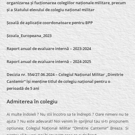
organizarea și fucționarea colegiilor naționale militare, precum
și a Statului elevului de colegiu național militar
Școală de aplicație coordonatoare pentru BPP
Școala_Europeana_2023
Raport anual de evaluare internă – 2023-2024
Raport anual de evaluare internă –
2024-2025
Decizia nr. 554/27.06.2024 – Colegiul Național Militar „Dimitrie
Cantemir” își menține titlul de colegiu național pentru o
perioadă de 5 ani
Admiterea în colegiu
Ai multe îndoieli ? Nu stii încotro sa te îndrepti ? Oare nimeni nu te
ajuta ? Nu este adevarat! Noi venim în sprijinul tau si-ti propunem
optiunea: Colegiul Naţional Militar “Dimitrie Cantemir” Breaza. Si