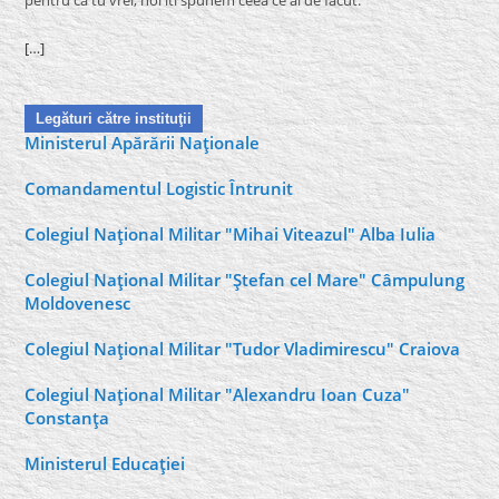
pentru că tu vrei, noi îti spunem ceea ce ai de facut.
[…]
Legături către instituţii
Ministerul Apărării Naţionale
Comandamentul Logistic Întrunit
Colegiul Naţional Militar "Mihai Viteazul" Alba Iulia
Colegiul Naţional Militar "Ştefan cel Mare" Câmpulung
Moldovenesc
Colegiul Naţional Militar "Tudor Vladimirescu" Craiova
Colegiul Naţional Militar "Alexandru Ioan Cuza"
Constanţa
Ministerul Educaţiei