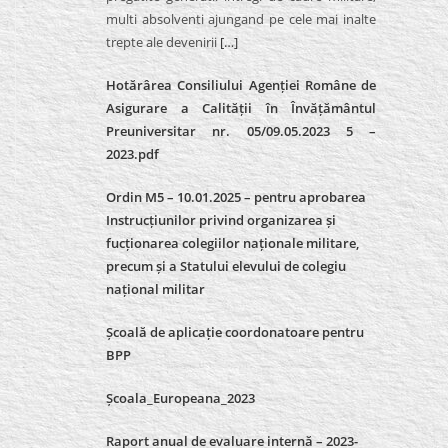
multi absolventi ajungand pe cele mai inalte
trepte ale devenirii
[…]
Hotărârea Consiliului Agenției Române de
Asigurare a Calității în Învățământul
Preuniversitar nr. 05/09.05.2023 5 –
2023.pdf
Ordin M5 – 10.01.2025 – pentru aprobarea
Instrucțiunilor privind organizarea și
fucționarea colegiilor naționale militare,
precum și a Statului elevului de colegiu
național militar
Școală de aplicație coordonatoare pentru
BPP
Școala_Europeana_2023
Raport anual de evaluare internă – 2023-