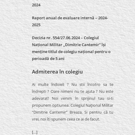
2024
Raport anual de evaluare internă –
2024-
2025
Decizia nr. 554/27.06.2024 – Colegiul
Național Militar „Dimitrie Cantemir” își
menține titlul de colegiu național pentru o
perioadă de 5 ani
Admiterea în colegiu
Ai multe îndoieli ? Nu stii încotro sa te
îndrepti ? Oare nimeni nu te ajuta ? Nu este
adevarat! Noi venim în sprijinul tau si-ti
propunem optiunea: Colegiul Naţional Militar
“Dimitrie Cantemir” Breaza. Si pentru că tu
vrei, noi îti spunem ceea ce ai de facut.
[…]