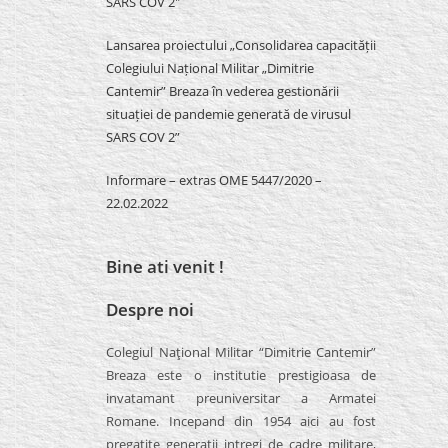
SARS COV 2″
Lansarea proiectului „Consolidarea capacității
Colegiului Național Militar „Dimitrie
Cantemir” Breaza în vederea gestionării
situației de pandemie generată de virusul
SARS COV 2”
Informare – extras OME 5447/2020 –
22.02.2022
Bine ati venit !
Despre noi
Colegiul Naţional Militar “Dimitrie Cantemir”
Breaza este o institutie prestigioasa de
invatamant preuniversitar a Armatei
Romane. Incepand din 1954 aici au fost
pregatite generatii intregi de cadre militare,