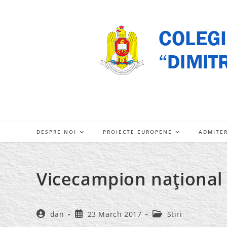
Skip
to
content
DESPRE NOI
PROIECTE EUROPENE
ADMITE
Vicecampion naţional 
Post
Post
Post
dan
23 March 2017
Stiri
author:
published:
category: