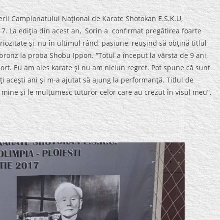
erii Campionatului Naţional de Karate Shotokan E.S.K.U,
17. La ediţia din acest an, Sorin a confirmat pregătirea foarte
itate şi, nu în ultimul rând, pasiune, reuşind să obţină titlul
ronz la proba Shobu Ippon. “Totul a început la vârsta de 9 ani,
ort. Eu am ales karate şi nu am niciun regret. Pot spune că sunt
 aceşti ani şi m-a ajutat să ajung la performanţă. Titlul de
mine şi le mulţumesc tuturor celor care au crezut în visul meu”,