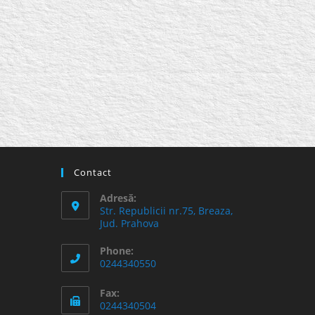
Contact
Adresă:
Str. Republicii nr.75, Breaza,
Jud. Prahova
Phone:
0244340550
Fax:
0244340504