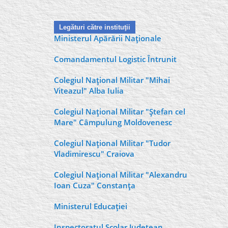
Legături către instituţii
Ministerul Apărării Naţionale
Comandamentul Logistic Întrunit
Colegiul Naţional Militar "Mihai
Viteazul" Alba Iulia
Colegiul Naţional Militar "Ştefan cel
Mare" Câmpulung Moldovenesc
Colegiul Naţional Militar "Tudor
Vladimirescu" Craiova
Colegiul Naţional Militar "Alexandru
Ioan Cuza" Constanţa
Ministerul Educaţiei
Inspectoratul Şcolar Judeţean