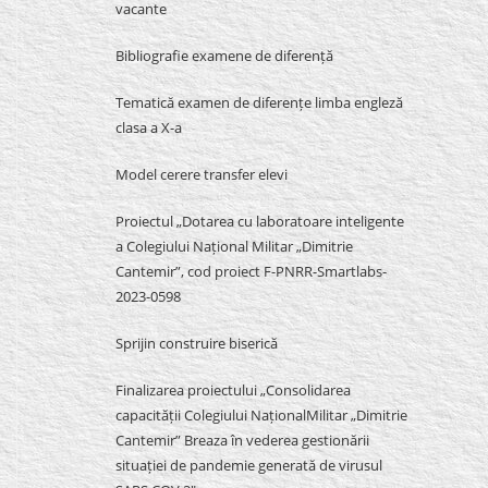
vacante
Bibliografie examene de diferență
Tematică examen de diferențe limba engleză
clasa a X-a
Model cerere transfer elevi
Proiectul „Dotarea cu laboratoare inteligente
a Colegiului Național Militar „Dimitrie
Cantemir”, cod proiect F-PNRR-Smartlabs-
2023-0598
Sprijin construire biserică
Finalizarea proiectului „Consolidarea
capacității Colegiului NaționalMilitar „Dimitrie
Cantemir” Breaza în vederea gestionării
situației de pandemie generată de virusul