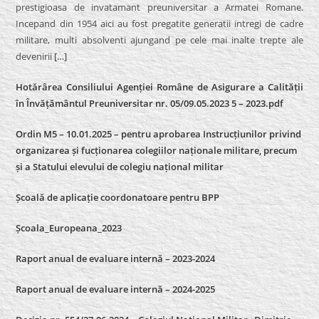
prestigioasa de invatamant preuniversitar a Armatei Romane.
Incepand din 1954 aici au fost pregatite generatii intregi de cadre
militare, multi absolventi ajungand pe cele mai inalte trepte ale
devenirii
[…]
Hotărârea Consiliului Agenției Române de Asigurare a Calității
în Învățământul Preuniversitar nr. 05/09.05.2023 5 – 2023.pdf
Ordin M5 – 10.01.2025 – pentru aprobarea Instrucțiunilor privind
organizarea și fucționarea colegiilor naționale militare, precum
și a Statului elevului de colegiu național militar
Școală de aplicație coordonatoare pentru BPP
Școala_Europeana_2023
Raport anual de evaluare internă – 2023-2024
Raport anual de evaluare internă –
2024-2025