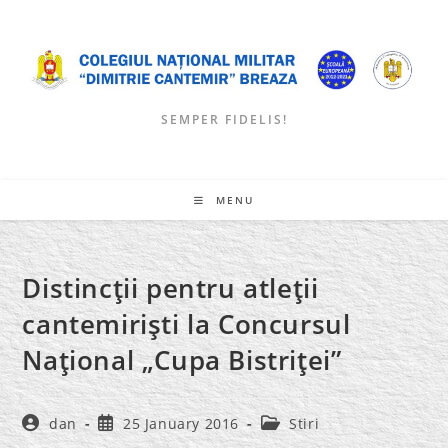
Skip
to
content
SEMPER FIDELIS!
MENU
Distincţii pentru atleţii
cantemirişti la Concursul
Naţional „Cupa Bistriţei”
Post
Post
Post
dan
25 January 2016
Stiri
author:
published:
category: