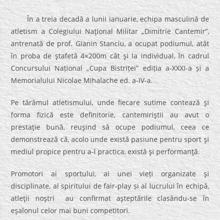
În a treia decadă a lunii ianuarie, echipa masculină de
atletism a Colegiului Naţional Militar „Dimitrie Cantemir”,
antrenată de prof. Gianin Stanciu, a ocupat podiumul, atât
în proba de ştafetă 4×200m cât şi la individual, în cadrul
Concursului Național „Cupa Bistriței” ediția a-XXXI-a și a
Memorialului Nicolae Mihalache ed. a-IV-a.
Pe tărâmul atletismului, unde fiecare sutime contează şi
forma fizică este definitorie, cantemiriştii au avut o
prestaţie bună, reuşind să ocupe podiumul, ceea ce
demonstrează că, acolo unde există pasiune pentru sport şi
mediul propice pentru a-l practica, există şi performanţă.
Promotori ai sportului, ai unei vieți organizate şi
disciplinate, al spiritului de fair-play și al lucrului în echipă,
atleţii noştri au confirmat aşteptările clasându-se în
eşalonul celor mai buni competitori.