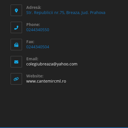
Adresă:
Str. Republicii nr.75, Breaza, Jud. Prahova
Phone:
0244340550
Fax:
0244340504
Email:
Opens
colegiubreaza@yahoo.com
in
your
Website:
application
www.cantemircml.ro