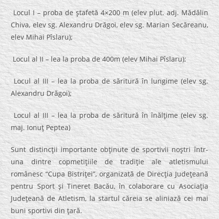
Locul I – proba de ştafetă 4×200 m (elev plut. adj. Mădălin
Chiva, elev sg. Alexandru Drăgoi, elev sg. Marian Secăreanu,
elev Mihai Pîslaru);
Locul al II – lea la proba de 400m (elev Mihai Pîslaru);
Locul al III – lea la proba de săritură în lungime (elev sg.
Alexandru Drăgoi);
Locul al III – lea la proba de săritură în înălţime (elev sg.
maj. Ionuţ Peptea)
Sunt distincţii importante obţinute de sportivii noştri într-
una dintre copmetiţiile de tradiţie ale atletismului
românesc “Cupa Bistriţei”, organizată de Direcţia Judeţeană
pentru Sport şi Tineret Bacău, în colaborare cu Asociaţia
Judeţeană de Atletism, la startul căreia se aliniază cei mai
buni sportivi din ţară.