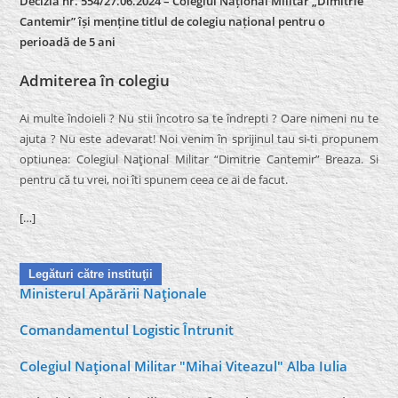
Decizia nr. 554/27.06.2024 – Colegiul Național Militar „Dimitrie
Cantemir” își menține titlul de colegiu național pentru o
perioadă de 5 ani
Admiterea în colegiu
Ai multe îndoieli ? Nu stii încotro sa te îndrepti ? Oare nimeni nu te
ajuta ? Nu este adevarat! Noi venim în sprijinul tau si-ti propunem
optiunea: Colegiul Naţional Militar “Dimitrie Cantemir” Breaza. Si
pentru că tu vrei, noi îti spunem ceea ce ai de facut.
[…]
Legături către instituţii
Ministerul Apărării Naţionale
Comandamentul Logistic Întrunit
Colegiul Naţional Militar "Mihai Viteazul" Alba Iulia