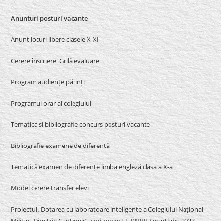
Anunturi posturi vacante
Anunț locuri libere clasele X-XI
Cerere înscriere_Grilă evaluare
Program audiențe părinți
Programul orar al colegiului
Tematica si bibliografie concurs posturi vacante
Bibliografie examene de diferență
Tematică examen de diferențe limba engleză clasa a X-a
Model cerere transfer elevi
Proiectul „Dotarea cu laboratoare inteligente a Colegiului Național
Militar „Dimitrie Cantemir”, cod proiect F-PNRR-Smartlabs-2023-