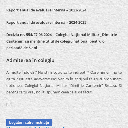
Raport anual de evaluare internă – 2023-2024
Raport anual de evaluare internă –
2024-2025
Decizia nr. 554/27.06.2024 – Colegiul Național Militar „Dimitrie
Cantemir” își menține titlul de colegiu național pentru o
perioadă de 5 ani
Admiterea în colegiu
Ai multe îndoieli ? Nu stii încotro sa te îndrepti ? Oare nimeni nu te
ajuta ? Nu este adevarat! Noi venim în sprijinul tau si-ti propunem
optiunea: Colegiul Naţional Militar “Dimitrie Cantemir” Breaza. Si
pentru că tu vrei, noi îti spunem ceea ce ai de facut.
[…]
Legături către instituţii