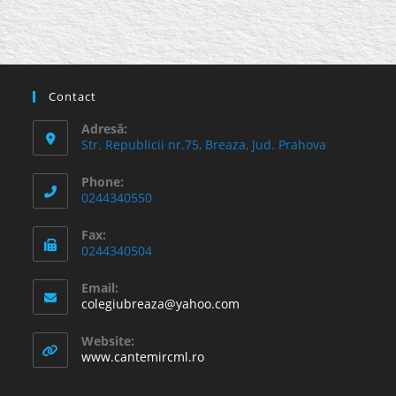
Contact
Adresă:
Str. Republicii nr.75, Breaza, Jud. Prahova
Phone:
0244340550
Fax:
0244340504
Email:
Opens
colegiubreaza@yahoo.com
in
your
Website:
application
www.cantemircml.ro