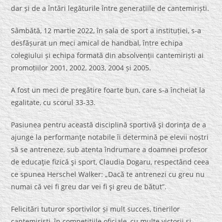
dar și de a întări legăturile între generațiile de cantemiriști.
Sâmbătă, 12 martie 2022, în sala de sport a instituției, s-a
desfășurat un meci amical de handbal, între echipa
colegiului și echipa formată din absolvenții cantemiriști ai
promoțiilor 2001, 2002, 2003, 2004 și 2005.
A fost un meci de pregătire foarte bun, care s-a încheiat la
egalitate, cu scorul 33-33.
Pasiunea pentru această disciplină sportivă şi dorinţa de a
ajunge la performanţe notabile îi determină pe elevii noștri
să se antreneze, sub atenta îndrumare a doamnei profesor
de educaţie fizică şi sport, Claudia Dogaru, respectând ceea
ce spunea Herschel Walker: „Dacă te antrenezi cu greu nu
numai că vei fi greu dar vei fi şi greu de bătut”.
Felicitări tuturor sportivilor și mult succes, tinerilor
cantemiriști, în competițiile oficiale, cu multe victorii și