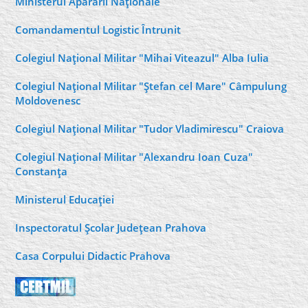
Ministerul Apărării Naţionale
Comandamentul Logistic Întrunit
Colegiul Naţional Militar "Mihai Viteazul" Alba Iulia
Colegiul Naţional Militar "Ştefan cel Mare" Câmpulung
Moldovenesc
Colegiul Naţional Militar "Tudor Vladimirescu" Craiova
Colegiul Naţional Militar "Alexandru Ioan Cuza"
Constanţa
Ministerul Educaţiei
Inspectoratul Şcolar Judeţean Prahova
Casa Corpului Didactic Prahova