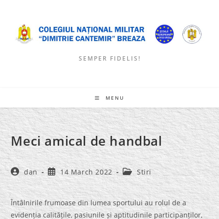
Skip
to
content
SEMPER FIDELIS!
MENU
Meci amical de handbal
Post
Post
Post
dan
14 March 2022
Stiri
author:
published:
category:
Întâlnirile frumoase din lumea sportului au rolul de a
evidenția calitățile, pasiunile și aptitudinile participanților,