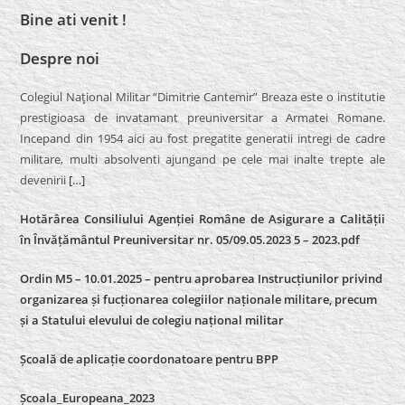
Bine ati venit !
Despre noi
Colegiul Naţional Militar “Dimitrie Cantemir” Breaza este o institutie
prestigioasa de invatamant preuniversitar a Armatei Romane.
Incepand din 1954 aici au fost pregatite generatii intregi de cadre
militare, multi absolventi ajungand pe cele mai inalte trepte ale
devenirii
[…]
Hotărârea Consiliului Agenției Române de Asigurare a Calității
în Învățământul Preuniversitar nr. 05/09.05.2023 5 – 2023.pdf
Ordin M5 – 10.01.2025 – pentru aprobarea Instrucțiunilor privind
organizarea și fucționarea colegiilor naționale militare, precum
și a Statului elevului de colegiu național militar
Școală de aplicație coordonatoare pentru BPP
Școala_Europeana_2023