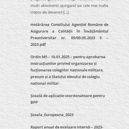
multi absolventi ajungand pe cele mai inalte
trepte ale devenirii
[…]
Hotărârea Consiliului Agenției Române de
Asigurare a Calității în Învățământul
Preuniversitar nr. 05/09.05.2023 5 –
2023.pdf
Ordin M5 – 10.01.2025 – pentru aprobarea
Instrucțiunilor privind organizarea și
fucționarea colegiilor naționale militare,
precum și a Statului elevului de colegiu
național militar
Școală de aplicație coordonatoare pentru
BPP
Școala_Europeana_2023
Raport anual de evaluare internă – 2023-