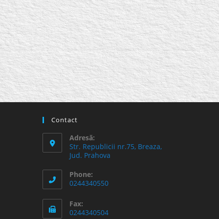
Contact
Adresă:
Str. Republicii nr.75, Breaza,
Jud. Prahova
Phone:
0244340550
Fax:
0244340504