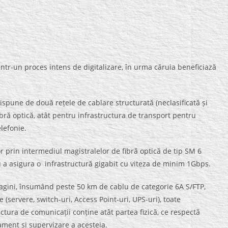
intr-un proces intens de digitalizare, în urma căruia beneficiază
spune de două rețele de cablare structurată (neclasificată și
fibră optică, atât pentru infrastructura de transport pentru
lefonie.
or prin intermediul magistralelor de fibră optică de tip SM 6
u a asigura o infrastructură gigabit cu viteza de minim 1Gbps.
imagini, însumând peste 50 km de cablu de categorie 6A S/FTP,
 (servere, switch-uri, Access Point-uri, UPS-uri), toate
ctura de comunicații conține atât partea fizică, ce respectă
ament și supervizare a acesteia.