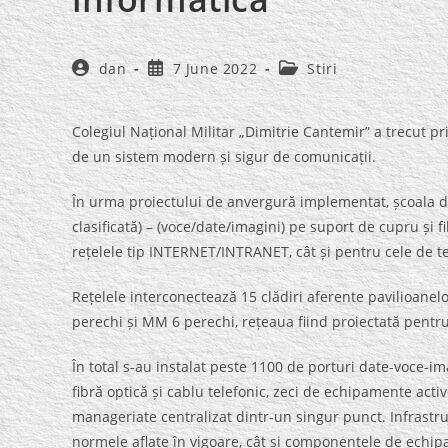
Post
Post
Post
dan
7 June 2022
Stiri
author:
published:
category:
Colegiul Național Militar „Dimitrie Cantemir” a trecut pr
de un sistem modern și sigur de comunicații.
În urma proiectului de anvergură implementat, școala di
clasificată) – (voce/date/imagini) pe suport de cupru și 
rețelele tip INTERNET/INTRANET, cât și pentru cele de te
Rețelele interconectează 15 clădiri aferente pavilioanel
perechi și MM 6 perechi, rețeaua fiind proiectată pentr
În total s-au instalat peste 1100 de porturi date-voce-
fibră optică și cablu telefonic, zeci de echipamente active
manageriate centralizat dintr-un singur punct. Infrastru
normele aflate în vigoare, cât și componentele de echip