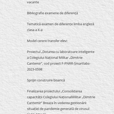
vacante
Bibliografie examene de diferență
Tematică examen de diferențe limba engleză
clasa a X-a
Model cerere transfer elevi
Proiectul „Dotarea cu laboratoare inteligente
a Colegiului Național Militar „Dimitrie
Cantemir”, cod proiect F-PNRR-Smartlabs-
2023-0598
Sprijin construire biserică
Finalizarea proiectului „Consolidarea
capacității Colegiului NaționalMilitar „Dimitrie
Cantemir” Breaza în vederea gestionării
situației de pandemie generată de virusul