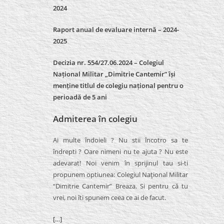
2024
Raport anual de evaluare internă –
2024-
2025
Decizia nr. 554/27.06.2024 – Colegiul
Național Militar „Dimitrie Cantemir” își
menține titlul de colegiu național pentru o
perioadă de 5 ani
Admiterea în colegiu
Ai multe îndoieli ? Nu stii încotro sa te
îndrepti ? Oare nimeni nu te ajuta ? Nu este
adevarat! Noi venim în sprijinul tau si-ti
propunem optiunea: Colegiul Naţional Militar
“Dimitrie Cantemir” Breaza. Si pentru că tu
vrei, noi îti spunem ceea ce ai de facut.
[…]