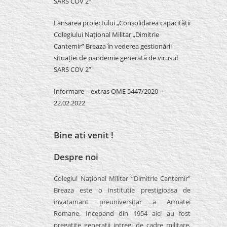
SARS COV 2″
Lansarea proiectului „Consolidarea capacității
Colegiului Național Militar „Dimitrie
Cantemir” Breaza în vederea gestionării
situației de pandemie generată de virusul
SARS COV 2”
Informare – extras OME 5447/2020 –
22.02.2022
Bine ati venit !
Despre noi
Colegiul Naţional Militar “Dimitrie Cantemir”
Breaza este o institutie prestigioasa de
invatamant preuniversitar a Armatei
Romane. Incepand din 1954 aici au fost
pregatite generatii intregi de cadre militare,