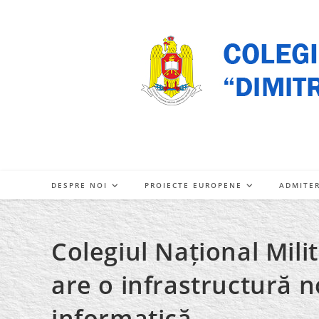
Skip
to
content
DESPRE NOI
PROIECTE EUROPENE
ADMITE
Colegiul Național Mili
are o infrastructură n
informatică