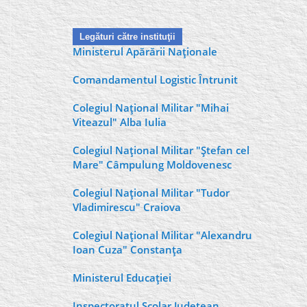
Legături către instituţii
Ministerul Apărării Naţionale
Comandamentul Logistic Întrunit
Colegiul Naţional Militar "Mihai
Viteazul" Alba Iulia
Colegiul Naţional Militar "Ştefan cel
Mare" Câmpulung Moldovenesc
Colegiul Naţional Militar "Tudor
Vladimirescu" Craiova
Colegiul Naţional Militar "Alexandru
Ioan Cuza" Constanţa
Ministerul Educaţiei
Inspectoratul Şcolar Judeţean