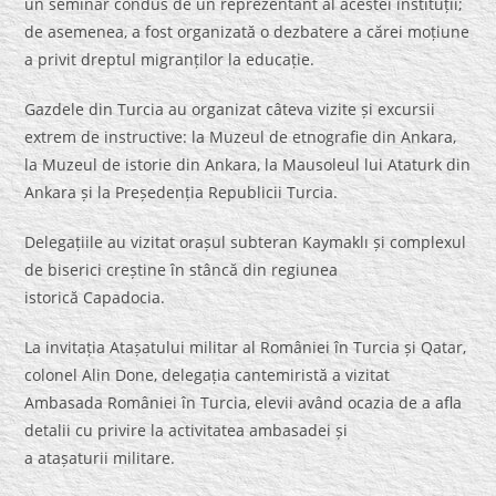
un seminar condus de un reprezentant al acestei instituții;
de asemenea, a fost organizată o dezbatere a cărei moțiune
a privit dreptul migranților la educație.
Gazdele din Turcia au organizat câteva vizite și excursii
extrem de instructive: la Muzeul de etnografie din Ankara,
la Muzeul de istorie din Ankara, la Mausoleul lui Ataturk din
Ankara și la Președenția Republicii Turcia.
Delegațiile au vizitat orașul subteran Kaymaklı și complexul
de biserici creștine în stâncă din regiunea
istorică Capadocia.
La invitația Atașatului militar al României în Turcia și Qatar,
colonel Alin Done, delegația cantemiristă a vizitat
Ambasada României în Turcia, elevii având ocazia de a afla
detalii cu privire la activitatea ambasadei și
a atașaturii militare.