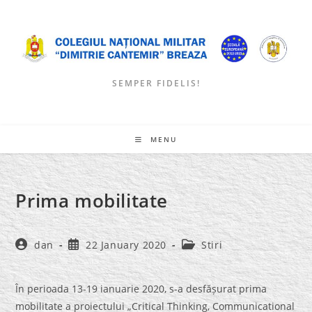
Skip
to
content
SEMPER FIDELIS!
MENU
Prima mobilitate
Post
Post
Post
dan
22 January 2020
Stiri
author:
published:
category:
În perioada 13-19 ianuarie 2020, s-a desfășurat prima
mobilitate a proiectului „Critical Thinking, Communicational