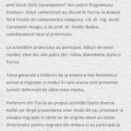
and Social Skills Development” din cadrul Programului
Eramus+. Elevii cantemiriști au zburat în Turcia, la Ankara,
fiind însoțiți de comandantul colegiului, col. dr. ing. Aurel-
Constantin Neagu, și de prof. dr. Ovidiu Badea,
coordonatorul local al proiectului.
La activitățile proiectului au participat, alături de elevii
români, elevi din alte patru țări: Cehia, Macedonia, Italia și
Turcia.
Tema generală a întâlnirii de la Ankara a fost fenomenul
actual al migrației și modul în care acesta este prezentat
(uneori deformat) de către mass-media.
Partenerii din Turcia au propus activități foarte diverse.
Astfel, pe lângă prezentarea unor studii de caz privitoare la
situația migrației în țările lor de origine, elevii au vizitat
Directoratul pentru migrație din Ankara și au participat la