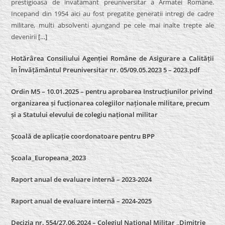
prestigioasa de invatamant preuniversitar a Armatei Romane.
Incepand din 1954 aici au fost pregatite generatii intregi de cadre
militare, multi absolventi ajungand pe cele mai inalte trepte ale
devenirii
[…]
Hotărârea Consiliului Agenției Române de Asigurare a Calității
în Învățământul Preuniversitar nr. 05/09.05.2023 5 – 2023.pdf
Ordin M5 – 10.01.2025 – pentru aprobarea Instrucțiunilor privind
organizarea și fucționarea colegiilor naționale militare, precum
și a Statului elevului de colegiu național militar
Școală de aplicație coordonatoare pentru BPP
Școala_Europeana_2023
Raport anual de evaluare internă – 2023-2024
Raport anual de evaluare internă –
2024-2025
Decizia nr. 554/27.06.2024 – Colegiul Național Militar „Dimitrie