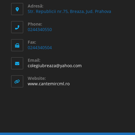
Adresă:
Str. Republicii nr.75, Breaza, Jud. Prahova
Phone:
0244340550
Fax:
0244340504
Email:
Opens
colegiubreaza@yahoo.com
in
your
Website:
application
www.cantemircml.ro