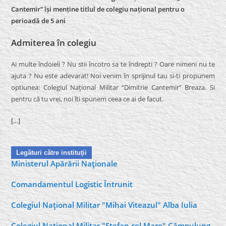
Cantemir” își menține titlul de colegiu național pentru o
perioadă de 5 ani
Admiterea în colegiu
Ai multe îndoieli ? Nu stii încotro sa te îndrepti ? Oare nimeni nu te
ajuta ? Nu este adevarat! Noi venim în sprijinul tau si-ti propunem
optiunea: Colegiul Naţional Militar “Dimitrie Cantemir” Breaza. Si
pentru că tu vrei, noi îti spunem ceea ce ai de facut.
[…]
Legături către instituţii
Ministerul Apărării Naţionale
Comandamentul Logistic Întrunit
Colegiul Naţional Militar "Mihai Viteazul" Alba Iulia
Colegiul Naţional Militar "Ştefan cel Mare" Câmpulung