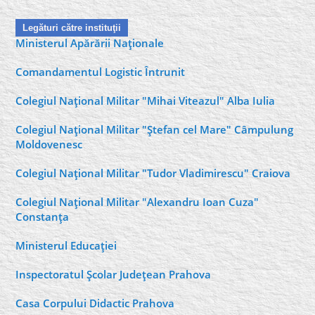
Legături către instituţii
Ministerul Apărării Naţionale
Comandamentul Logistic Întrunit
Colegiul Naţional Militar "Mihai Viteazul" Alba Iulia
Colegiul Naţional Militar "Ştefan cel Mare" Câmpulung
Moldovenesc
Colegiul Naţional Militar "Tudor Vladimirescu" Craiova
Colegiul Naţional Militar "Alexandru Ioan Cuza"
Constanţa
Ministerul Educaţiei
Inspectoratul Şcolar Judeţean Prahova
Casa Corpului Didactic Prahova