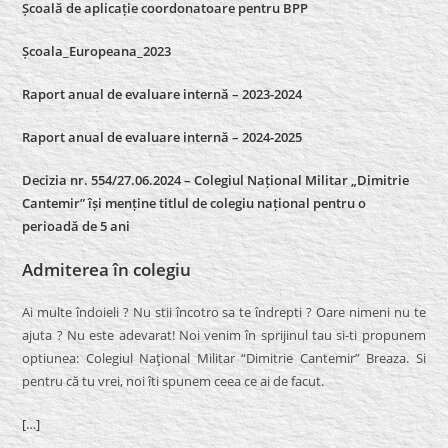
Școală de aplicație coordonatoare pentru BPP
Școala_Europeana_2023
Raport anual de evaluare internă – 2023-2024
Raport anual de evaluare internă –
2024-2025
Decizia nr. 554/27.06.2024 – Colegiul Național Militar „Dimitrie
Cantemir” își menține titlul de colegiu național pentru o
perioadă de 5 ani
Admiterea în colegiu
Ai multe îndoieli ? Nu stii încotro sa te îndrepti ? Oare nimeni nu te
ajuta ? Nu este adevarat! Noi venim în sprijinul tau si-ti propunem
optiunea: Colegiul Naţional Militar “Dimitrie Cantemir” Breaza. Si
pentru că tu vrei, noi îti spunem ceea ce ai de facut.
[…]