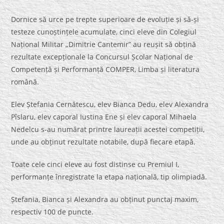
Dornice să urce pe trepte superioare de evoluție și să-și
testeze cunoștințele acumulate, cinci eleve din Colegiul
Național Militar „Dimitrie Cantemir” au reușit să obțină
rezultate excepționale la Concursul Școlar Național de
Competență și Performanță COMPER, Limba și literatura
română.
Elev Ștefania Cernătescu, elev Bianca Dedu, elev Alexandra
Pîslaru, elev caporal Iustina Ene și elev caporal Mihaela
Nedelcu s-au numărat printre laureații acestei competiții,
unde au obținut rezultate notabile, după fiecare etapă.
Toate cele cinci eleve au fost distinse cu Premiul I,
performanțe înregistrate la etapa națională, tip olimpiadă.
Ștefania, Bianca și Alexandra au obținut punctaj maxim,
respectiv 100 de puncte.