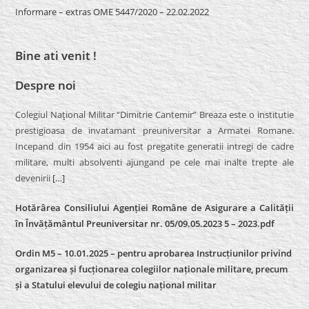
Informare – extras OME 5447/2020 – 22.02.2022
Bine ati venit !
Despre noi
Colegiul Naţional Militar “Dimitrie Cantemir” Breaza este o institutie
prestigioasa de invatamant preuniversitar a Armatei Romane.
Incepand din 1954 aici au fost pregatite generatii intregi de cadre
militare, multi absolventi ajungand pe cele mai inalte trepte ale
devenirii
[…]
Hotărârea Consiliului Agenției Române de Asigurare a Calității
în Învățământul Preuniversitar nr. 05/09.05.2023 5 – 2023.pdf
Ordin M5 – 10.01.2025 – pentru aprobarea Instrucțiunilor privind
organizarea și fucționarea colegiilor naționale militare, precum
și a Statului elevului de colegiu național militar