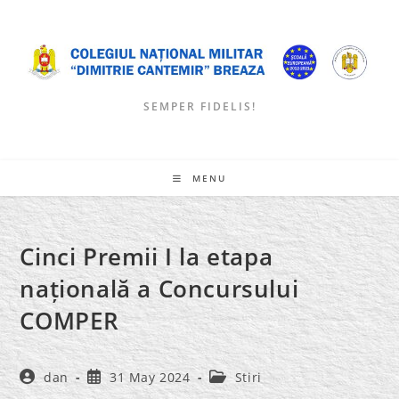
Skip
to
content
SEMPER FIDELIS!
MENU
Cinci Premii I la etapa
națională a Concursului
COMPER
Post
Post
Post
dan
31 May 2024
Stiri
author:
published:
category: