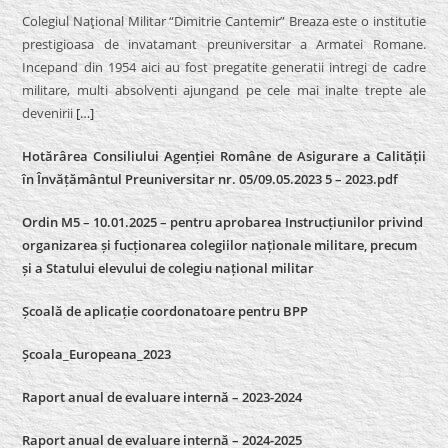
Colegiul Naţional Militar “Dimitrie Cantemir” Breaza este o institutie
prestigioasa de invatamant preuniversitar a Armatei Romane.
Incepand din 1954 aici au fost pregatite generatii intregi de cadre
militare, multi absolventi ajungand pe cele mai inalte trepte ale
devenirii
[…]
Hotărârea Consiliului Agenției Române de Asigurare a Calității
în Învățământul Preuniversitar nr. 05/09.05.2023 5 – 2023.pdf
Ordin M5 – 10.01.2025 – pentru aprobarea Instrucțiunilor privind
organizarea și fucționarea colegiilor naționale militare, precum
și a Statului elevului de colegiu național militar
Școală de aplicație coordonatoare pentru BPP
Școala_Europeana_2023
Raport anual de evaluare internă – 2023-2024
Raport anual de evaluare internă –
2024-2025