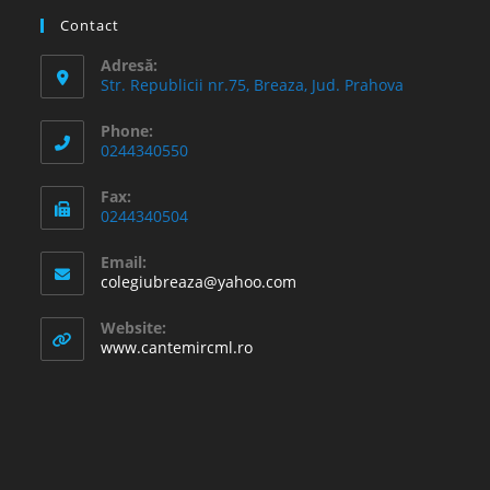
Contact
Adresă:
Str. Republicii nr.75, Breaza, Jud. Prahova
Phone:
0244340550
Fax:
0244340504
Email:
Opens
colegiubreaza@yahoo.com
in
your
Website:
application
www.cantemircml.ro