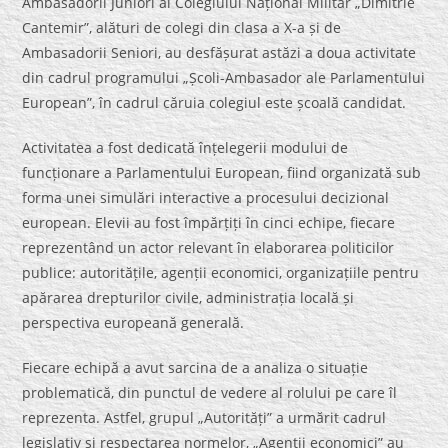
Ambasadorii Juniori ai Colegiului Național Militar „Dimitrie
Cantemir”, alături de colegi din clasa a X-a și de
Ambasadorii Seniori, au desfășurat astăzi a doua activitate
din cadrul programului „Școli-Ambasador ale Parlamentului
European”, în cadrul căruia colegiul este școală candidat.
Activitatea a fost dedicată înțelegerii modului de
funcționare a Parlamentului European, fiind organizată sub
forma unei simulări interactive a procesului decizional
european. Elevii au fost împărțiți în cinci echipe, fiecare
reprezentând un actor relevant în elaborarea politicilor
publice: autoritățile, agenții economici, organizațiile pentru
apărarea drepturilor civile, administrația locală și
perspectiva europeană generală.
Fiecare echipă a avut sarcina de a analiza o situație
problematică, din punctul de vedere al rolului pe care îl
reprezenta. Astfel, grupul „Autorități” a urmărit cadrul
legislativ și respectarea normelor, „Agenții economici” au