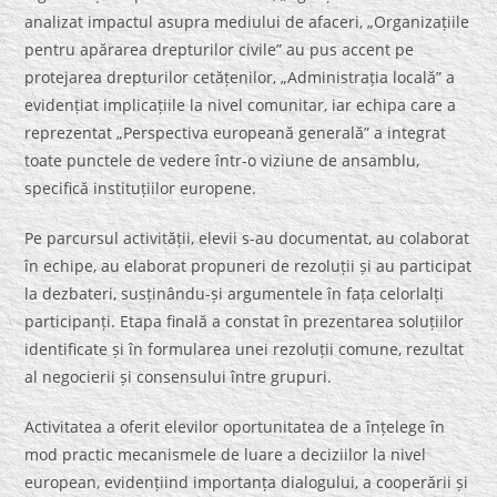
analizat impactul asupra mediului de afaceri, „Organizațiile
pentru apărarea drepturilor civile” au pus accent pe
protejarea drepturilor cetățenilor, „Administrația locală” a
evidențiat implicațiile la nivel comunitar, iar echipa care a
reprezentat „Perspectiva europeană generală” a integrat
toate punctele de vedere într-o viziune de ansamblu,
specifică instituțiilor europene.
Pe parcursul activității, elevii s-au documentat, au colaborat
în echipe, au elaborat propuneri de rezoluții și au participat
la dezbateri, susținându-și argumentele în fața celorlalți
participanți. Etapa finală a constat în prezentarea soluțiilor
identificate și în formularea unei rezoluții comune, rezultat
al negocierii și consensului între grupuri.
Activitatea a oferit elevilor oportunitatea de a înțelege în
mod practic mecanismele de luare a deciziilor la nivel
european, evidențiind importanța dialogului, a cooperării și