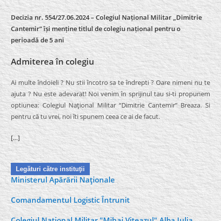
Decizia nr. 554/27.06.2024 – Colegiul Național Militar „Dimitrie
Cantemir” își menține titlul de colegiu național pentru o
perioadă de 5 ani
Admiterea în colegiu
Ai multe îndoieli ? Nu stii încotro sa te îndrepti ? Oare nimeni nu te
ajuta ? Nu este adevarat! Noi venim în sprijinul tau si-ti propunem
optiunea: Colegiul Naţional Militar “Dimitrie Cantemir” Breaza. Si
pentru că tu vrei, noi îti spunem ceea ce ai de facut.
[…]
Legături către instituţii
Ministerul Apărării Naţionale
Comandamentul Logistic Întrunit
Colegiul Naţional Militar "Mihai Viteazul" Alba Iulia