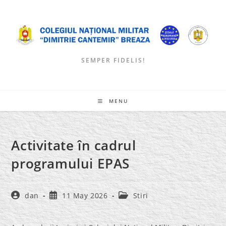
Skip
to
content
SEMPER FIDELIS!
MENU
Activitate în cadrul
programului EPAS
Post
Post
Post
dan
11 May 2026
Stiri
author:
published:
category: