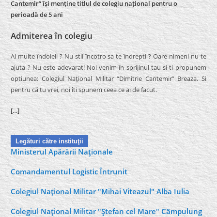
Cantemir” își menține titlul de colegiu național pentru o
perioadă de 5 ani
Admiterea în colegiu
Ai multe îndoieli ? Nu stii încotro sa te îndrepti ? Oare nimeni nu te
ajuta ? Nu este adevarat! Noi venim în sprijinul tau si-ti propunem
optiunea: Colegiul Naţional Militar “Dimitrie Cantemir” Breaza. Si
pentru că tu vrei, noi îti spunem ceea ce ai de facut.
[…]
Legături către instituţii
Ministerul Apărării Naţionale
Comandamentul Logistic Întrunit
Colegiul Naţional Militar "Mihai Viteazul" Alba Iulia
Colegiul Naţional Militar "Ştefan cel Mare" Câmpulung