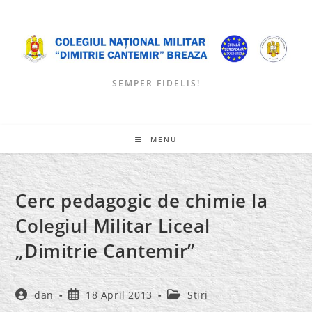
Skip
to
content
SEMPER FIDELIS!
MENU
Cerc pedagogic de chimie la
Colegiul Militar Liceal
„Dimitrie Cantemir”
Post
Post
Post
dan
18 April 2013
Stiri
author:
published:
category: