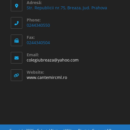
Adresă:
Str. Republicii nr.75, Breaza, Jud. Prahova
Phone:
0244340550
Fax:
0244340504
Email:
Opens
colegiubreaza@yahoo.com
in
your
Website:
application
www.cantemircml.ro