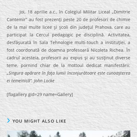
Joi, 18 aprilie a.c., în Colegiul Militar Liceal „Dimitrie
Cantemir” au fost prezenţi peste 20 de profesori de chimie
de la mai multe licee şi şcoli din judeţul Prahova, care au
participat la Cercul pedagogic pe disciplină. Activitatea,
desfăşurată în Sala Tehnologie multi-touch a instituţiei, a
fost coordonată de doamna profesoară Nicoleta Richea. În
cadrul acesteia, profesorii au expus şi au susţinut diverse
teme, pornind chiar de la mottoul dedicat manifestării:
„Singura apărare în faţa lumii înconjurătoare este cunoaşterea
ei temeinică”. John Locke
[flagallery gid=29 name=Gallery]
YOU MIGHT ALSO LIKE