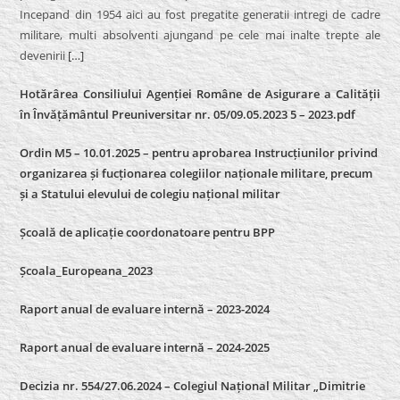
Incepand din 1954 aici au fost pregatite generatii intregi de cadre
militare, multi absolventi ajungand pe cele mai inalte trepte ale
devenirii
[…]
Hotărârea Consiliului Agenției Române de Asigurare a Calității
în Învățământul Preuniversitar nr. 05/09.05.2023 5 – 2023.pdf
Ordin M5 – 10.01.2025 – pentru aprobarea Instrucțiunilor privind
organizarea și fucționarea colegiilor naționale militare, precum
și a Statului elevului de colegiu național militar
Școală de aplicație coordonatoare pentru BPP
Școala_Europeana_2023
Raport anual de evaluare internă – 2023-2024
Raport anual de evaluare internă –
2024-2025
Decizia nr. 554/27.06.2024 – Colegiul Național Militar „Dimitrie