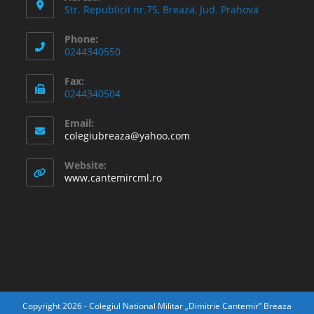
Str. Republicii nr.75, Breaza, Jud. Prahova
Phone:
0244340550
Fax:
0244340504
Email:
Opens
colegiubreaza@yahoo.com
in
your
Website:
application
www.cantemircml.ro
Copyright 2026 - Colegiul National Militar „Dimitrie Cantemir” Breaza