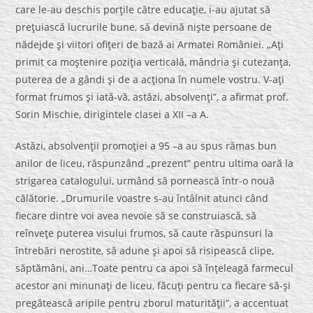
care le-au deschis porţile către educaţie, i-au ajutat să
preţuiască lucrurile bune, să devină nişte persoane de
nădejde şi viitori ofiţeri de bază ai Armatei României. „Aţi
primit ca moştenire poziţia verticală, mândria şi cutezanţa,
puterea de a gândi şi de a acţiona în numele vostru. V-aţi
format frumos şi iată-vă, astăzi, absolvenţi”, a afirmat prof.
Sorin Mischie, dirigintele clasei a XII –a A.
Astăzi, absolvenţii promoţiei a 95 –a au spus rămas bun
anilor de liceu, răspunzând „prezent” pentru ultima oară la
strigarea catalogului, urmând să pornească într-o nouă
călătorie. „Drumurile voastre s-au întâlnit atunci când
fiecare dintre voi avea nevoie să se construiască, să
reînveţe puterea visului frumos, să caute răspunsuri la
întrebări nerostite, să adune şi apoi să risipească clipe,
săptămâni, ani…Toate pentru ca apoi să înţeleagă farmecul
acestor ani minunaţi de liceu, făcuţi pentru ca fiecare să-şi
pregătească aripile pentru zborul maturităţii”, a accentuat