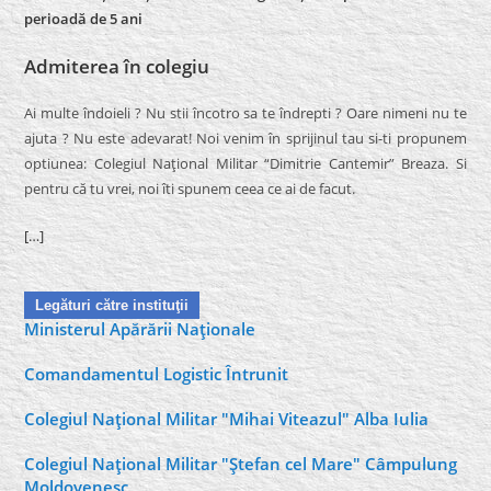
perioadă de 5 ani
Admiterea în colegiu
Ai multe îndoieli ? Nu stii încotro sa te îndrepti ? Oare nimeni nu te
ajuta ? Nu este adevarat! Noi venim în sprijinul tau si-ti propunem
optiunea: Colegiul Naţional Militar “Dimitrie Cantemir” Breaza. Si
pentru că tu vrei, noi îti spunem ceea ce ai de facut.
[…]
Legături către instituţii
Ministerul Apărării Naţionale
Comandamentul Logistic Întrunit
Colegiul Naţional Militar "Mihai Viteazul" Alba Iulia
Colegiul Naţional Militar "Ştefan cel Mare" Câmpulung
Moldovenesc