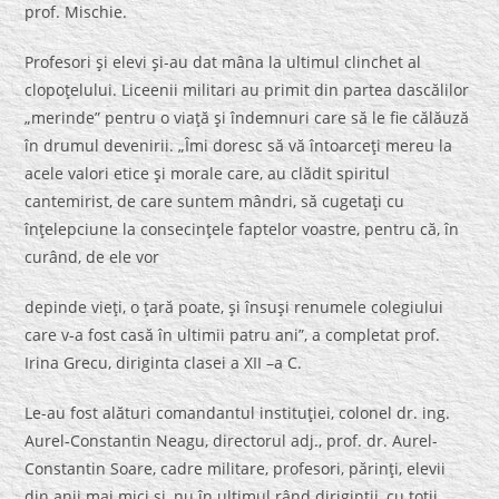
prof. Mischie.
Profesori şi elevi şi-au dat mâna la ultimul clinchet al
clopoţelului. Liceenii militari au primit din partea dascălilor
„merinde” pentru o viaţă şi îndemnuri care să le fie călăuză
în drumul devenirii. „Îmi doresc să vă întoarceţi mereu la
acele valori etice şi morale care, au clădit spiritul
cantemirist, de care suntem mândri, să cugetaţi cu
înţelepciune la consecinţele faptelor voastre, pentru că, în
curând, de ele vor
depinde vieţi, o ţară poate, şi însuşi renumele colegiului
care v-a fost casă în ultimii patru ani”, a completat prof.
Irina Grecu, diriginta clasei a XII –a C.
Le-au fost alături comandantul instituţiei, colonel dr. ing.
Aurel-Constantin Neagu, directorul adj., prof. dr. Aurel-
Constantin Soare, cadre militare, profesori, părinţi, elevii
din anii mai mici şi, nu în ultimul rând diriginţii, cu toţii