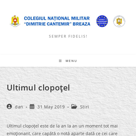
Skip
to
content
SEMPER FIDELIS!
MENU
Ultimul clopoţel
Post
Post
Post
dan
31 May 2019
Stiri
author:
published:
category:
Ultimul clopoţel este de la an la an un moment tot mai
emoţionant, care capătă o notă aparte dată ce cei care