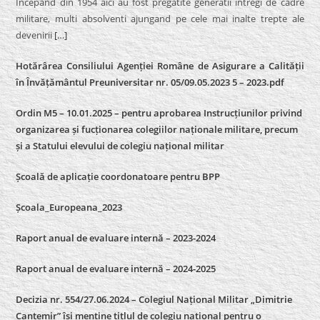
Incepand din 1954 aici au fost pregatite generatii intregi de cadre
militare, multi absolventi ajungand pe cele mai inalte trepte ale
devenirii
[…]
Hotărârea Consiliului Agenției Române de Asigurare a Calității
în Învățământul Preuniversitar nr. 05/09.05.2023 5 – 2023.pdf
Ordin M5 – 10.01.2025 – pentru aprobarea Instrucțiunilor privind
organizarea și fucționarea colegiilor naționale militare, precum
și a Statului elevului de colegiu național militar
Școală de aplicație coordonatoare pentru BPP
Școala_Europeana_2023
Raport anual de evaluare internă – 2023-2024
Raport anual de evaluare internă –
2024-2025
Decizia nr. 554/27.06.2024 – Colegiul Național Militar „Dimitrie
Cantemir” își menține titlul de colegiu național pentru o