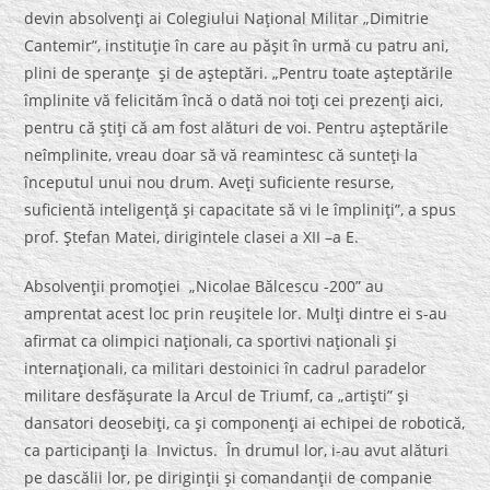
devin absolvenţi ai Colegiului Naţional Militar „Dimitrie
Cantemir”, instituţie în care au păşit în urmă cu patru ani,
plini de speranţe şi de aşteptări. „Pentru toate aşteptările
împlinite vă felicităm încă o dată noi toţi cei prezenţi aici,
pentru că ştiţi că am fost alături de voi. Pentru aşteptările
neîmplinite, vreau doar să vă reamintesc că sunteţi la
începutul unui nou drum. Aveţi suficiente resurse,
suficientă inteligenţă şi capacitate să vi le împliniţi”, a spus
prof. Ştefan Matei, dirigintele clasei a XII –a E.
Absolvenţii promoţiei „Nicolae Bălcescu -200” au
amprentat acest loc prin reuşitele lor. Mulţi dintre ei s-au
afirmat ca olimpici naţionali, ca sportivi naţionali şi
internaţionali, ca militari destoinici în cadrul paradelor
militare desfăşurate la Arcul de Triumf, ca „artişti” şi
dansatori deosebiţi, ca şi componenţi ai echipei de robotică,
ca participanţi la Invictus. În drumul lor, i-au avut alături
pe dascălii lor, pe diriginţii şi comandanţii de companie