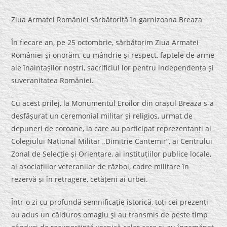
Ziua Armatei României sărbătorită în garnizoana Breaza
În fiecare an, pe 25 octombrie, sărbătorim Ziua Armatei
României şi onorăm, cu mândrie și respect, faptele de arme
ale înaintașilor noștri, sacrificiul lor pentru independența și
suveranitatea României.
Cu acest prilej, la Monumentul Eroilor din orașul Breaza s-a
desfășurat un ceremonial militar și religios, urmat de
depuneri de coroane, la care au participat reprezentanți ai
Colegiului Național Militar „Dimitrie Cantemir”, ai Centrului
Zonal de Selecție și Orientare, ai instituțiilor publice locale,
ai asociațiilor veteranilor de război, cadre militare în
rezervă și în retragere, cetățeni ai urbei.
Într-o zi cu profundă semnificație istorică, toți cei prezenți
au adus un călduros omagiu şi au transmis de peste timp