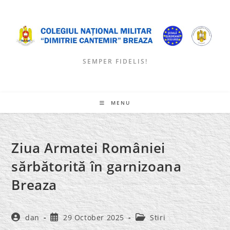
Skip
to
content
SEMPER FIDELIS!
MENU
Ziua Armatei României
sărbătorită în garnizoana
Breaza
Post
Post
Post
dan
29 October 2025
Stiri
author:
published:
category: