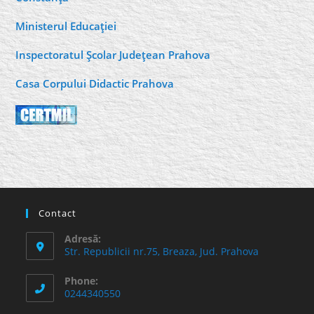
Ministerul Educaţiei
Inspectoratul Şcolar Judeţean Prahova
Casa Corpului Didactic Prahova
Contact
Adresă:
Str. Republicii nr.75, Breaza, Jud. Prahova
Phone:
0244340550