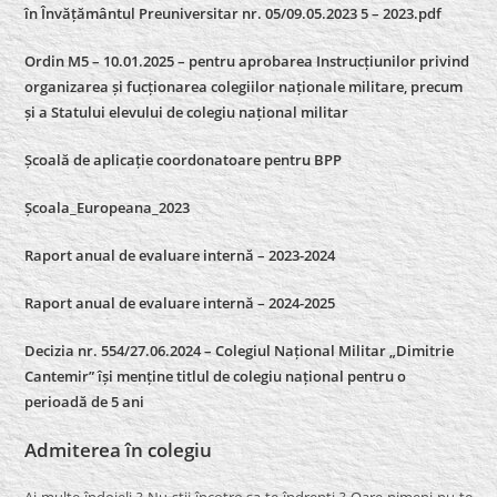
în Învățământul Preuniversitar nr. 05/09.05.2023 5 – 2023.pdf
Ordin M5 – 10.01.2025 – pentru aprobarea Instrucțiunilor privind
organizarea și fucționarea colegiilor naționale militare, precum
și a Statului elevului de colegiu național militar
Școală de aplicație coordonatoare pentru BPP
Școala_Europeana_2023
Raport anual de evaluare internă – 2023-2024
Raport anual de evaluare internă –
2024-2025
Decizia nr. 554/27.06.2024 – Colegiul Național Militar „Dimitrie
Cantemir” își menține titlul de colegiu național pentru o
perioadă de 5 ani
Admiterea în colegiu
Ai multe îndoieli ? Nu stii încotro sa te îndrepti ? Oare nimeni nu te