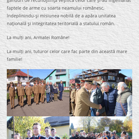
gânduri de recunoştinţă veşnică celor care şi-au îngemănat
faptele de arme cu soarta neamului românesc,
îndeplinindu-şi misiunea nobilă de a apăra unitatea
naţională şi integritatea teritorială a statului român.
La mulți ani, Armatei Române!
La mulți ani, tuturor celor care fac parte din această mare
familie!