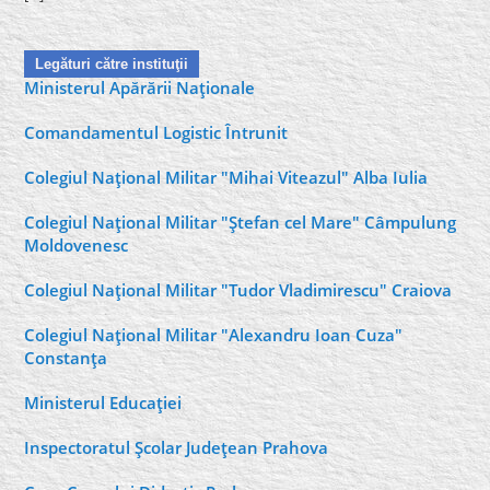
Legături către instituţii
Ministerul Apărării Naţionale
Comandamentul Logistic Întrunit
Colegiul Naţional Militar "Mihai Viteazul" Alba Iulia
Colegiul Naţional Militar "Ştefan cel Mare" Câmpulung
Moldovenesc
Colegiul Naţional Militar "Tudor Vladimirescu" Craiova
Colegiul Naţional Militar "Alexandru Ioan Cuza"
Constanţa
Ministerul Educaţiei
Inspectoratul Şcolar Judeţean Prahova