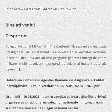
Informare – extras OME 5447/2020 – 22.02.2022
Bine ati venit !
Despre noi
Colegiul Naţional Militar “Dimitrie Cantemir” Breaza este o institutie
prestigioasa de invatamant preuniversitar a Armatei Romane.
Incepand din 1954 aici au fost pregatite generatii intregi de cadre
militare, multi absolventi ajungand pe cele mai inalte trepte ale
devenirii
[…]
Hotărârea Consiliului Agenției Române de Asigurare a Calității
în Învățământul Preuniversitar nr. 05/09.05.2023 5 – 2023.pdf
Ordin M5 – 10.01.2025 – pentru aprobarea Instrucțiunilor privind
organizarea și fucționarea colegiilor naționale militare, precum
și a Statului elevului de colegiu național militar