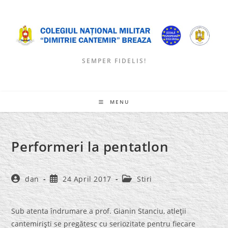
Skip
to
content
SEMPER FIDELIS!
MENU
Performeri la pentatlon
Post
Post
Post
dan
24 April 2017
Stiri
author:
published:
category:
Sub atenta îndrumare a prof. Gianin Stanciu, atleţii
cantemirişti se pregătesc cu seriozitate pentru fiecare