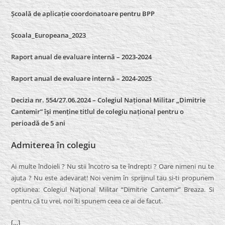
Școală de aplicație coordonatoare pentru BPP
Școala_Europeana_2023
Raport anual de evaluare internă – 2023-2024
Raport anual de evaluare internă –
2024-2025
Decizia nr. 554/27.06.2024 – Colegiul Național Militar „Dimitrie
Cantemir” își menține titlul de colegiu național pentru o
perioadă de 5 ani
Admiterea în colegiu
Ai multe îndoieli ? Nu stii încotro sa te îndrepti ? Oare nimeni nu te
ajuta ? Nu este adevarat! Noi venim în sprijinul tau si-ti propunem
optiunea: Colegiul Naţional Militar “Dimitrie Cantemir” Breaza. Si
pentru că tu vrei, noi îti spunem ceea ce ai de facut.
[…]