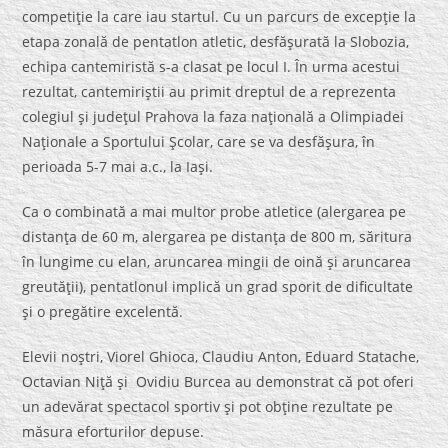
competiţie la care iau startul. Cu un parcurs de excepţie la
etapa zonală de pentatlon atletic, desfăşurată la Slobozia,
echipa cantemiristă s-a clasat pe locul I. În urma acestui
rezultat, cantemiriştii au primit dreptul de a reprezenta
colegiul şi judeţul Prahova la faza naţională a Olimpiadei
Naţionale a Sportului Şcolar, care se va desfăşura, în
perioada 5-7 mai a.c., la Iaşi.
Ca o combinată a mai multor probe atletice (alergarea pe
distanţa de 60 m, alergarea pe distanţa de 800 m, săritura
în lungime cu elan, aruncarea mingii de oină şi aruncarea
greutăţii), pentatlonul implică un grad sporit de dificultate
şi o pregătire excelentă.
Elevii noştri, Viorel Ghioca, Claudiu Anton, Eduard Statache,
Octavian Niţă şi Ovidiu Burcea au demonstrat că pot oferi
un adevărat spectacol sportiv şi pot obţine rezultate pe
măsura eforturilor depuse.