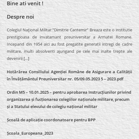
Bine ati venit !
Despre noi
Colegiul Naţional Militar “Dimitrie Cantemir” Breaza este o institutie
prestigioasa de invatamant preuniversitar a Armatei Romane.
Incepand din 1954 aici au fost pregatite generatii intregi de cadre
militare, multi absolventi ajungand pe cele mai inalte trepte ale
devenirii
[…]
Hotărârea Consiliului Agenției Române de Asigurare a Calității
în Învățământul Preuniversitar nr. 05/09.05.2023 5 – 2023.pdf
Ordin M5 – 10.01.2025 – pentru aprobarea Instrucțiunilor privind
organizarea și fucționarea colegiilor naționale militare, precum
și a Statului elevului de colegiu național militar
Școală de aplicație coordonatoare pentru BPP
Școala_Europeana_2023