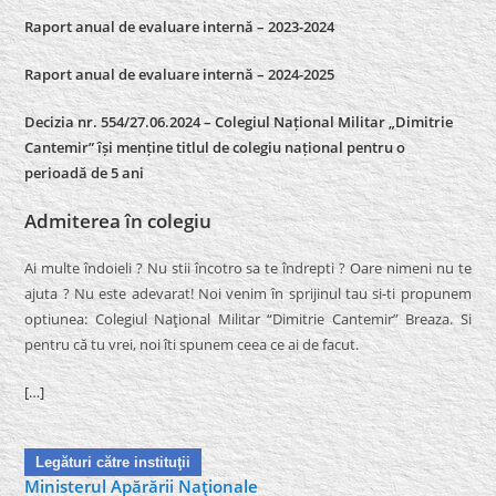
Raport anual de evaluare internă – 2023-2024
Raport anual de evaluare internă –
2024-2025
Decizia nr. 554/27.06.2024 – Colegiul Național Militar „Dimitrie
Cantemir” își menține titlul de colegiu național pentru o
perioadă de 5 ani
Admiterea în colegiu
Ai multe îndoieli ? Nu stii încotro sa te îndrepti ? Oare nimeni nu te
ajuta ? Nu este adevarat! Noi venim în sprijinul tau si-ti propunem
optiunea: Colegiul Naţional Militar “Dimitrie Cantemir” Breaza. Si
pentru că tu vrei, noi îti spunem ceea ce ai de facut.
[…]
Legături către instituţii
Ministerul Apărării Naţionale