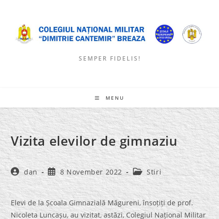
Skip
to
content
SEMPER FIDELIS!
MENU
Vizita elevilor de gimnaziu
Post
Post
Post
dan
8 November 2022
Stiri
author:
published:
category:
Elevi de la Școala Gimnazială Măgureni, însoțiți de prof.
Nicoleta Luncașu, au vizitat, astăzi, Colegiul Național Militar