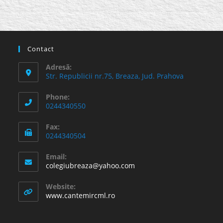
Contact
Adresă:
Str. Republicii nr.75, Breaza, Jud. Prahova
Phone:
0244340550
Fax:
0244340504
Email:
Opens
colegiubreaza@yahoo.com
in
your
Website:
application
www.cantemircml.ro