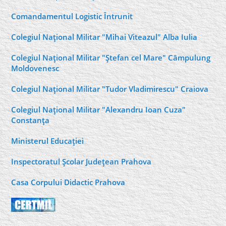
Comandamentul Logistic Întrunit
Colegiul Naţional Militar "Mihai Viteazul" Alba Iulia
Colegiul Naţional Militar "Ştefan cel Mare" Câmpulung
Moldovenesc
Colegiul Naţional Militar "Tudor Vladimirescu" Craiova
Colegiul Naţional Militar "Alexandru Ioan Cuza"
Constanţa
Ministerul Educaţiei
Inspectoratul Şcolar Judeţean Prahova
Casa Corpului Didactic Prahova