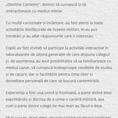
„Dimitrie Cantemir”, dornici să cunoască și să
interacționeze cu mediul militar.
Cu multă curiozitate și încântare, au fost atenți la toate
activitățile desfășurate de liceenii militari, le-au pus
întrebări și au aflat răspunsurile care îi interesau.
Copiii au fost invitați să participe la activități interactive în
laboratoarele de ultimă generație de care dispune colegiul
și, de asemenea, au avut posibilitatea să se familiarizeze cu
mediul cazon, să cunoască îndeaproape condițiile de studiu
și de cazare, dar și facilitățile pentru timp liber și
dezvoltare personală de care se bucură cantemiriștii.
Experienţa a fost una unică şi frumoasă, o parte dintre elevi
exprimându-şi dorinţa de a urma o carieră militară, așa
cum o parte dintre colegii lor mai mari au făcut-o deja.
Mult succes, dragi elevi, visurile voastre să devină realitate!