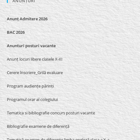
ANUNȚURI
Anunț Admitere 2026
BAC 2026
Anunturi posturi vacante
Anunț locuri libere clasele X-XI
Cerere înscriere_Grilă evaluare
Program audiențe părinți
Programul orar al colegiului
Tematica si bibliografie concurs posturi vacante
Bibliografie examene de diferență
Tematică examen de diferențe limba engleză clasa a X-a