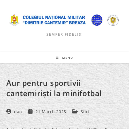
Skip
to
content
SEMPER FIDELIS!
MENU
Aur pentru sportivii
cantemiriști la minifotbal
Post
Post
Post
dan
21 March 2025
Stiri
author:
published:
category: