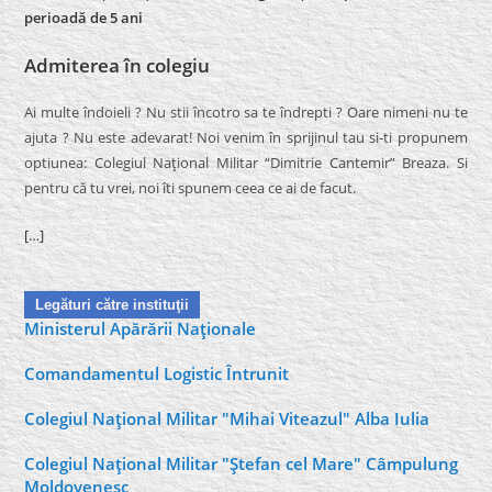
perioadă de 5 ani
Admiterea în colegiu
Ai multe îndoieli ? Nu stii încotro sa te îndrepti ? Oare nimeni nu te
ajuta ? Nu este adevarat! Noi venim în sprijinul tau si-ti propunem
optiunea: Colegiul Naţional Militar “Dimitrie Cantemir” Breaza. Si
pentru că tu vrei, noi îti spunem ceea ce ai de facut.
[…]
Legături către instituţii
Ministerul Apărării Naţionale
Comandamentul Logistic Întrunit
Colegiul Naţional Militar "Mihai Viteazul" Alba Iulia
Colegiul Naţional Militar "Ştefan cel Mare" Câmpulung
Moldovenesc