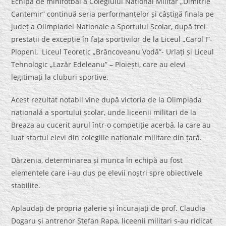
Echipa de minifotbal a Colegiului Național Militar „Dimitrie
Cantemir” continuă seria performanțelor și câștigă finala pe
județ a Olimpiadei Naționale a Sportului Școlar, după trei
prestații de excepție în fața sportivilor de la Liceul „Carol I”-
Plopeni, Liceul Teoretic „Brâncoveanu Vodă”- Urlați și Liceul
Tehnologic „Lazăr Edeleanu” – Ploiești, care au elevi
legitimați la cluburi sportive.
Acest rezultat notabil vine după victoria de la Olimpiada
națională a sportului școlar, unde liceenii militari de la
Breaza au cucerit aurul într-o competiție acerbă, la care au
luat startul elevi din colegiile naționale militare din țară.
Dărzenia, determinarea și munca în echipă au fost
elementele care i-au dus pe elevii noștri spre obiectivele
stabilite.
Aplaudați de propria galerie și încurajați de prof. Claudia
Dogaru și antrenor Ștefan Rapa, liceenii militari s-au ridicat