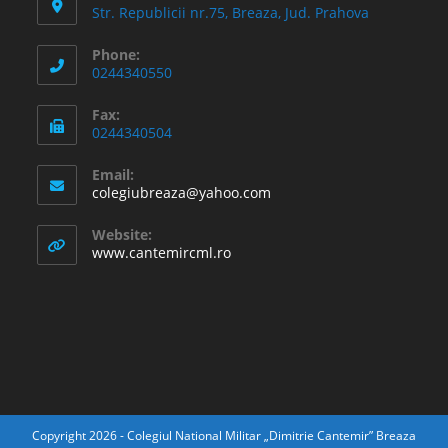
Str. Republicii nr.75, Breaza, Jud. Prahova
Phone:
0244340550
Fax:
0244340504
Email:
Opens
colegiubreaza@yahoo.com
in
your
Website:
application
www.cantemircml.ro
Copyright 2026 - Colegiul National Militar „Dimitrie Cantemir” Breaza