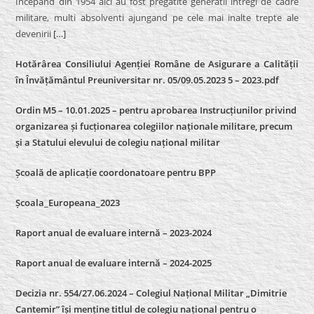
Incepand din 1954 aici au fost pregatite generatii intregi de cadre
militare, multi absolventi ajungand pe cele mai inalte trepte ale
devenirii
[…]
Hotărârea Consiliului Agenției Române de Asigurare a Calității
în Învățământul Preuniversitar nr. 05/09.05.2023 5 – 2023.pdf
Ordin M5 – 10.01.2025 – pentru aprobarea Instrucțiunilor privind
organizarea și fucționarea colegiilor naționale militare, precum
și a Statului elevului de colegiu național militar
Școală de aplicație coordonatoare pentru BPP
Școala_Europeana_2023
Raport anual de evaluare internă – 2023-2024
Raport anual de evaluare internă –
2024-2025
Decizia nr. 554/27.06.2024 – Colegiul Național Militar „Dimitrie
Cantemir” își menține titlul de colegiu național pentru o