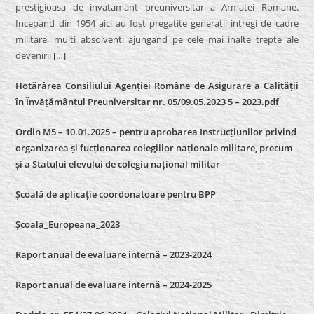
prestigioasa de invatamant preuniversitar a Armatei Romane.
Incepand din 1954 aici au fost pregatite generatii intregi de cadre
militare, multi absolventi ajungand pe cele mai inalte trepte ale
devenirii
[…]
Hotărârea Consiliului Agenției Române de Asigurare a Calității
în Învățământul Preuniversitar nr. 05/09.05.2023 5 – 2023.pdf
Ordin M5 – 10.01.2025 – pentru aprobarea Instrucțiunilor privind
organizarea și fucționarea colegiilor naționale militare, precum
și a Statului elevului de colegiu național militar
Școală de aplicație coordonatoare pentru BPP
Școala_Europeana_2023
Raport anual de evaluare internă – 2023-2024
Raport anual de evaluare internă –
2024-2025