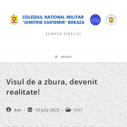
Skip
to
content
SEMPER FIDELIS!
MENU
Visul de a zbura, devenit
realitate!
Post
Post
Post
dan
10 July 2025
Stiri
author:
published:
category: