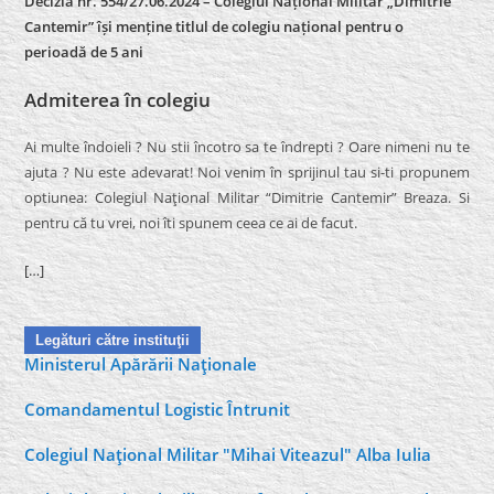
Decizia nr. 554/27.06.2024 – Colegiul Național Militar „Dimitrie
Cantemir” își menține titlul de colegiu național pentru o
perioadă de 5 ani
Admiterea în colegiu
Ai multe îndoieli ? Nu stii încotro sa te îndrepti ? Oare nimeni nu te
ajuta ? Nu este adevarat! Noi venim în sprijinul tau si-ti propunem
optiunea: Colegiul Naţional Militar “Dimitrie Cantemir” Breaza. Si
pentru că tu vrei, noi îti spunem ceea ce ai de facut.
[…]
Legături către instituţii
Ministerul Apărării Naţionale
Comandamentul Logistic Întrunit
Colegiul Naţional Militar "Mihai Viteazul" Alba Iulia