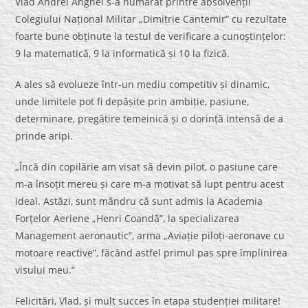
Vlad Andrei Anghel s-a numărat printre absolvenții
Colegiului Național Militar „Dimitrie Cantemir” cu rezultate
foarte bune obținute la testul de verificare a cunoștințelor:
9 la matematică, 9 la informatică și 10 la fizică.
A ales să evolueze într-un mediu competitiv și dinamic,
unde limitele pot fi depășite prin ambiție, pasiune,
determinare, pregătire temeinică și o dorință intensă de a
prinde aripi.
„Încă din copilărie am visat să devin pilot, o pasiune care
m-a însoțit mereu și care m-a motivat să lupt pentru acest
ideal. Astăzi, sunt mândru că sunt admis la Academia
Forțelor Aeriene „Henri Coandă”, la specializarea
Management aeronautic”, arma „Aviație piloți-aeronave cu
motoare reactive”, făcând astfel primul pas spre împlinirea
visului meu.”
Felicitări, Vlad, și mult succes în etapa studenției militare!