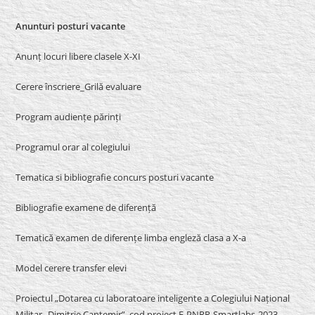
Anunturi posturi vacante
Anunț locuri libere clasele X-XI
Cerere înscriere_Grilă evaluare
Program audiențe părinți
Programul orar al colegiului
Tematica si bibliografie concurs posturi vacante
Bibliografie examene de diferență
Tematică examen de diferențe limba engleză clasa a X-a
Model cerere transfer elevi
Proiectul „Dotarea cu laboratoare inteligente a Colegiului Național
Militar „Dimitrie Cantemir”, cod proiect F-PNRR-Smartlabs-2023-