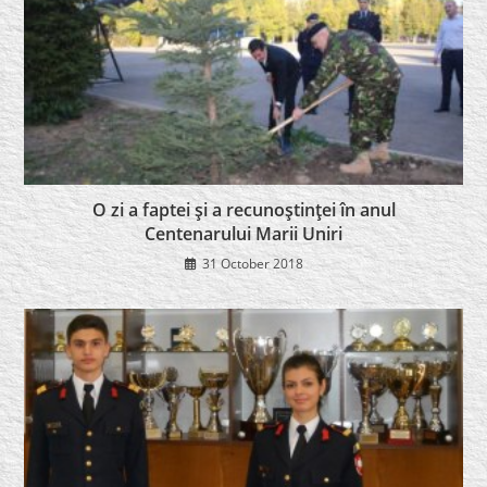
O zi a faptei şi a recunoştinţei în anul
Centenarului Marii Uniri
31 October 2018