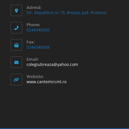
Adresă:
Str. Republicii nr.75, Breaza, Jud. Prahova
Phone:
0244340550
Fax:
0244340504
Email:
Opens
colegiubreaza@yahoo.com
in
your
Website:
application
www.cantemircml.ro