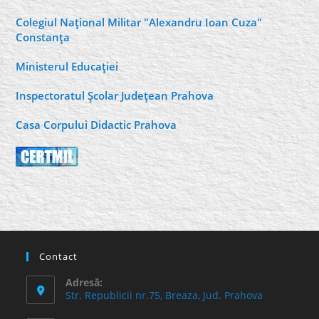
Colegiul Naţional Militar "Alexandru Ioan Cuza"
Constanţa
Ministerul Educaţiei
Inspectoratul Şcolar Judeţean Prahova
Casa Corpului Didactic Prahova
Contact
Adresă:
Str. Republicii nr.75, Breaza, Jud. Prahova