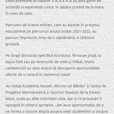
Elevii premianți ai claselor a IX-a-a XI-a au avut parte de
activități și experiențe unice, în tabăra școlară de la mare,
în miez de iulie.
Patruzeci de liceeni militari, care au excelat în procesul
educațional pe parcursul anului școlar 2021-2022, au
parcurs împreună, timp de o săptămână, o călătorie
grozavă.
Pe lângă distracția specifică litoralului, fie ea pe plajă, la
Aqua Park sau pe terenurile de volei și fotbal, tinerii
cantemiriști au avut ocazia să descopere oportunitățile
oferite de o carieră în domeniul naval.
Au vizitat Academia Navală „Mircea cel Bătrân” și Secția de
Pregătire Marinărească și Sporturi Nautice de la Palazu
Mare, unde au aflat informații utile, dar și ce provocări îi
așteaptă în viitorul apropiat. „Am avut oportunitatea de a
ne forma o viziune amplă asupra vieții studenților și asupra