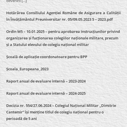
devenirii
[…]
Hotărârea Consiliului Agenției Române de Asigurare a Calității
în Învățământul Preuniversitar nr. 05/09.05.2023 5 – 2023.pdf
Ordin M5 – 10.01.2025 – pentru aprobarea Instrucțiunilor privind
organizarea și fucționarea colegiilor naționale militare, precum
și a Statului elevului de colegiu național militar
Școală de aplicație coordonatoare pentru BPP
Școala_Europeana_2023
Raport anual de evaluare internă – 2023-2024
Raport anual de evaluare internă –
2024-2025
Decizia nr. 554/27.06.2024 – Colegiul Național Militar „Dimitrie
Cantemir” își menține titlul de colegiu național pentru o
perioadă de 5 ani