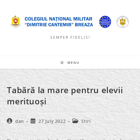
Skip
to
content
SEMPER FIDELIS!
MENU
Tabără la mare pentru elevii
merituoși
Post
Post
Post
dan
27 July 2022
Stiri
author:
published:
category: