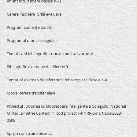
Anunț locuri libere clasele X-XI
Cerere înscriere_Grilă evaluare
Program audiențe părinți
Programul orar al colegiului
Tematica si bibliografie concurs posturi vacante
Bibliografie examene de diferență
Tematică examen de diferențe limba engleză clasa a X-a
Model cerere transfer elevi
Proiectul „Dotarea cu laboratoare inteligente a Colegiului Național
Militar „Dimitrie Cantemir”, cod proiect F-PNRR-Smartlabs-2023-
0598
Sprijin construire biserică