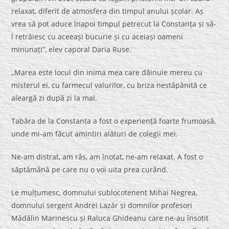
relaxat, diferit de atmosfera din timpul anului școlar. Aș
vrea să pot aduce înapoi timpul petrecut la Constanța și să-
l retrăiesc cu aceeași bucurie și cu aceiași oameni
minunați”, elev caporal Daria Ruse.
„Marea este locul din inima mea care dăinuie mereu cu
misterul ei, cu farmecul valurilor, cu briza nestăpânită ce
aleargă zi după zi la mal.
Tabăra de la Constanța a fost o experiență foarte frumoasă,
unde mi-am făcut amintiri alături de colegii mei.
Ne-am distrat, am râs, am înotat, ne-am relaxat. A fost o
săptămână pe care nu o voi uita prea curând.
Le mulțumesc, domnului sublocotenent Mihai Negrea,
domnului sergent Andrei Lazăr și domnilor profesori
Mădălin Marinescu și Raluca Ghideanu care ne-au însoțit