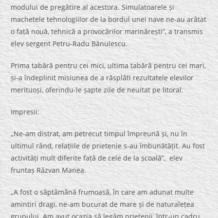
modului de pregătire al acestora. Simulatoarele și
machetele tehnologiilor de la bordul unei nave ne-au arătat
o față nouă, tehnică a provocărilor marinărești”, a transmis
elev sergent Petru-Radu Bănulescu.
Prima tabără pentru cei mici, ultima tabără pentru cei mari,
și-a îndeplinit misiunea de a răsplăti rezultatele elevilor
merituoși, oferindu-le șapte zile de neuitat pe litoral.
Impresii:
„Ne-am distrat, am petrecut timpul împreună și, nu în
ultimul rând, relațiile de prietenie s-au îmbunătățit. Au fost
activități mult diferite față de cele de la școală”, elev
fruntaș Răzvan Manea.
„A fost o săptămână frumoasă, în care am adunat multe
amintiri dragi, ne-am bucurat de mare și de naturalețea
grupului. Am avut ocazia să legăm prietenii, într-un cadru