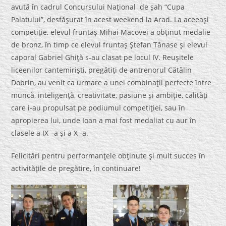
avută în cadrul Concursului Naţional de şah “Cupa
Palatului”, desfăşurat în acest weekend la Arad. La aceeaşi
competiţie, elevul fruntaş Mihai Macovei a obţinut medalie
de bronz, în timp ce elevul fruntaş Ştefan Tănase şi elevul
caporal Gabriel Ghiţă s-au clasat pe locul IV. Reuşitele
liceenilor cantemirişti, pregătiţi de antrenorul Cătălin
Dobrin, au venit ca urmare a unei combinaţii perfecte între
muncă, inteligenţă, creativitate, pasiune şi ambiţie, calităţi
care i-au propulsat pe podiumul competiţiei, sau în
apropierea lui, unde Ioan a mai fost medaliat cu aur în
clasele a IX –a şi a X -a.
Felicitări pentru performanţele obţinute şi mult succes în
activităţile de pregătire, în continuare!