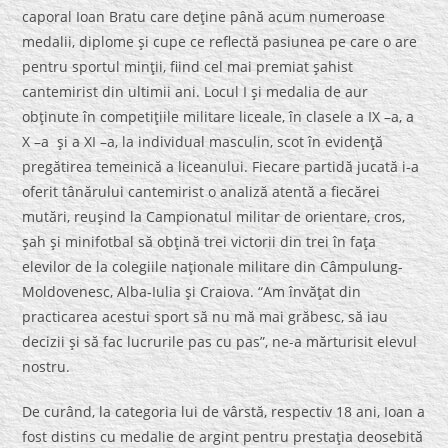
caporal Ioan Bratu care deţine până acum numeroase
medalii, diplome şi cupe ce reflectă pasiunea pe care o are
pentru sportul minţii, fiind cel mai premiat şahist
cantemirist din ultimii ani. Locul I şi medalia de aur
obţinute în competiţiile militare liceale, în clasele a IX –a, a
X –a şi a XI –a, la individual masculin, scot în evidenţă
pregătirea temeinică a liceanului. Fiecare partidă jucată i-a
oferit tânărului cantemirist o analiză atentă a fiecărei
mutări, reuşind la Campionatul militar de orientare, cros,
şah şi minifotbal să obţină trei victorii din trei în faţa
elevilor de la colegiile naţionale militare din Câmpulung-
Moldovenesc, Alba-Iulia şi Craiova. “Am învăţat din
practicarea acestui sport să nu mă mai grăbesc, să iau
decizii şi să fac lucrurile pas cu pas”, ne-a mărturisit elevul
nostru.
De curând, la categoria lui de vârstă, respectiv 18 ani, Ioan a
fost distins cu medalie de argint pentru prestaţia deosebită