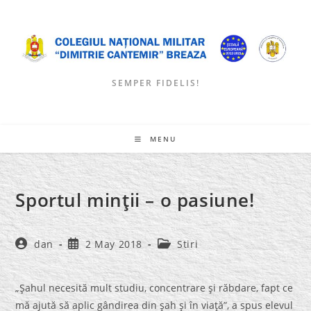
Skip
to
content
SEMPER FIDELIS!
MENU
Sportul minţii – o pasiune!
Post
Post
Post
dan
2 May 2018
Stiri
author:
published:
category:
„Şahul necesită mult studiu, concentrare şi răbdare, fapt ce
mă ajută să aplic gândirea din şah şi în viaţă”, a spus elevul