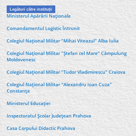
Legături către instituţii
Ministerul Apărării Naţionale
Comandamentul Logistic Întrunit
Colegiul Naţional Militar "Mihai Viteazul" Alba Iulia
Colegiul Naţional Militar "Ştefan cel Mare" Câmpulung
Moldovenesc
Colegiul Naţional Militar "Tudor Vladimirescu" Craiova
Colegiul Naţional Militar "Alexandru Ioan Cuza"
Constanţa
Ministerul Educaţiei
Inspectoratul Şcolar Judeţean Prahova
Casa Corpului Didactic Prahova