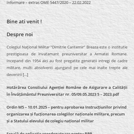
Informare – extras OME 5447/2020 – 22.02.2022
Bine ati venit !
Despre noi
Colegiul Naţional Militar “Dimitrie Cantemir” Breaza este o institutie
prestigioasa de invatamant preuniversitar a Armatei Romane.
Incepand din 1954 aici au fost pregatite generatii intregi de cadre
militare, multi absolventi ajungand pe cele mai inalte trepte ale
devenirii
[…]
Hotărârea Consiliului Agenției Române de Asigurare a Calității
în Învățământul Preuniversitar nr. 05/09.05.2023 5 – 2023.pdf
Ordin M5 – 10.01.2025 – pentru aprobarea Instrucțiunilor privind
organizarea și fucționarea colegiilor naționale militare, precum
și a Statului elevului de colegiu național militar
Școală de aplicație coordonatoare pentru BPP