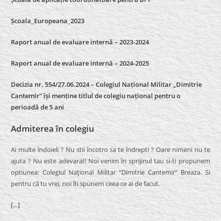
Școala_Europeana_2023
Raport anual de evaluare internă – 2023-2024
Raport anual de evaluare internă –
2024-2025
Decizia nr. 554/27.06.2024 – Colegiul Național Militar „Dimitrie
Cantemir” își menține titlul de colegiu național pentru o
perioadă de 5 ani
Admiterea în colegiu
Ai multe îndoieli ? Nu stii încotro sa te îndrepti ? Oare nimeni nu te
ajuta ? Nu este adevarat! Noi venim în sprijinul tau si-ti propunem
optiunea: Colegiul Naţional Militar “Dimitrie Cantemir” Breaza. Si
pentru că tu vrei, noi îti spunem ceea ce ai de facut.
[…]