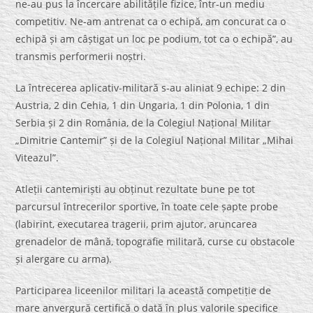
ne-au pus la încercare abilitățile fizice, într-un mediu
competitiv. Ne-am antrenat ca o echipă, am concurat ca o
echipă și am câștigat un loc pe podium, tot ca o echipă”, au
transmis performerii noștri.
La întrecerea aplicativ-militară s-au aliniat 9 echipe: 2 din
Austria, 2 din Cehia, 1 din Ungaria, 1 din Polonia, 1 din
Serbia și 2 din România, de la Colegiul Național Militar
„Dimitrie Cantemir” și de la Colegiul Național Militar „Mihai
Viteazul”.
Atleții cantemiriști au obținut rezultate bune pe tot
parcursul întrecerilor sportive, în toate cele șapte probe
(labirint, executarea tragerii, prim ajutor, aruncarea
grenadelor de mână, topografie militară, curse cu obstacole
și alergare cu arma).
Participarea liceenilor militari la această competiție de
mare anvergură certifică o dată în plus valorile specifice