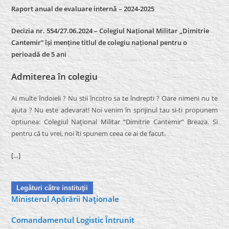
Raport anual de evaluare internă –
2024-2025
Decizia nr. 554/27.06.2024 – Colegiul Național Militar „Dimitrie
Cantemir” își menține titlul de colegiu național pentru o
perioadă de 5 ani
Admiterea în colegiu
Ai multe îndoieli ? Nu stii încotro sa te îndrepti ? Oare nimeni nu te
ajuta ? Nu este adevarat! Noi venim în sprijinul tau si-ti propunem
optiunea: Colegiul Naţional Militar “Dimitrie Cantemir” Breaza. Si
pentru că tu vrei, noi îti spunem ceea ce ai de facut.
[…]
Legături către instituţii
Ministerul Apărării Naţionale
Comandamentul Logistic Întrunit