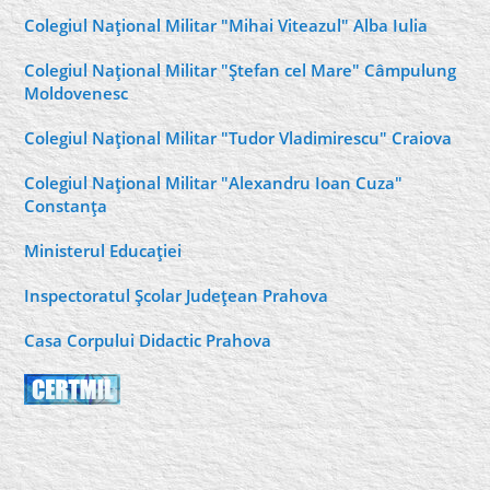
Colegiul Naţional Militar "Mihai Viteazul" Alba Iulia
Colegiul Naţional Militar "Ştefan cel Mare" Câmpulung
Moldovenesc
Colegiul Naţional Militar "Tudor Vladimirescu" Craiova
Colegiul Naţional Militar "Alexandru Ioan Cuza"
Constanţa
Ministerul Educaţiei
Inspectoratul Şcolar Judeţean Prahova
Casa Corpului Didactic Prahova