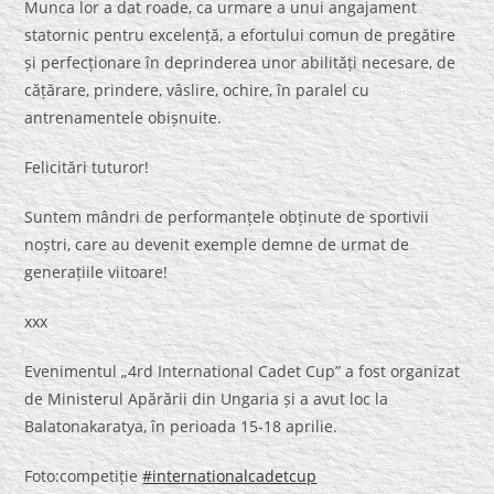
Munca lor a dat roade, ca urmare a unui angajament
statornic pentru excelență, a efortului comun de pregătire
și perfecționare în deprinderea unor abilități necesare, de
cățărare, prindere, vâslire, ochire, în paralel cu
antrenamentele obișnuite.
Felicitări tuturor!
Suntem mândri de performanțele obținute de sportivii
noștri, care au devenit exemple demne de urmat de
generațiile viitoare!
xxx
Evenimentul „4rd International Cadet Cup” a fost organizat
de Ministerul Apărării din Ungaria și a avut loc la
Balatonakaratya, în perioada 15-18 aprilie.
Foto:competiție
#internationalcadetcup