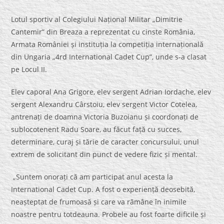
Lotul sportiv al Colegiului Național Militar „Dimitrie
Cantemir” din Breaza a reprezentat cu cinste România,
Armata României și instituția la competiția internațională
din Ungaria „4rd International Cadet Cup”, unde s-a clasat
pe Locul II.
Elev caporal Ana Grigore, elev sergent Adrian Iordache, elev
sergent Alexandru Cârstoiu, elev sergent Victor Cotelea,
antrenați de doamna Victoria Buzoianu și coordonați de
sublocotenent Radu Soare, au făcut față cu succes,
determinare, curaj și tărie de caracter concursului, unul
extrem de solicitant din punct de vedere fizic și mental.
„Suntem onorați că am participat anul acesta la
International Cadet Cup. A fost o experiență deosebită,
neașteptat de frumoasă și care va rămâne în inimile
noastre pentru totdeauna. Probele au fost foarte dificile și