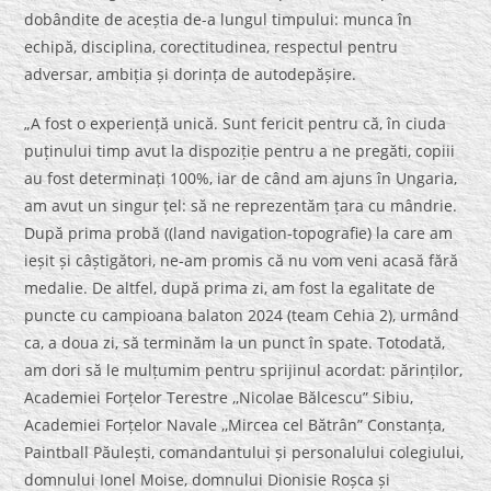
dobândite de aceștia de-a lungul timpului: munca în
echipă, disciplina, corectitudinea, respectul pentru
adversar, ambiția și dorința de autodepășire.
„A fost o experiență unică. Sunt fericit pentru că, în ciuda
puținului timp avut la dispoziție pentru a ne pregăti, copiii
au fost determinați 100%, iar de când am ajuns în Ungaria,
am avut un singur țel: să ne reprezentăm țara cu mândrie.
După prima probă ((land navigation-topografie) la care am
ieșit și câștigători, ne-am promis că nu vom veni acasă fără
medalie. De altfel, după prima zi, am fost la egalitate de
puncte cu campioana balaton 2024 (team Cehia 2), urmând
ca, a doua zi, să terminăm la un punct în spate. Totodată,
am dori să le mulțumim pentru sprijinul acordat: părinților,
Academiei Forțelor Terestre ,,Nicolae Bălcescu” Sibiu,
Academiei Forțelor Navale ,,Mircea cel Bătrân” Constanța,
Paintball Păulești, comandantului și personalului colegiului,
domnului Ionel Moise, domnului Dionisie Roșca și