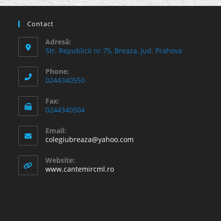
Contact
Adresă:
Str. Republicii nr.75, Breaza, Jud. Prahova
Phone:
0244340550
Fax:
0244340504
Email:
Opens
colegiubreaza@yahoo.com
in
your
Website:
application
www.cantemircml.ro