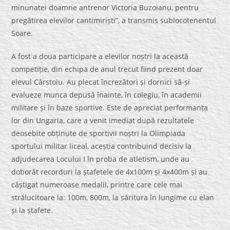
minunatei doamne antrenor Victoria Buzoianu, pentru
pregătirea elevilor cantimiriști”, a transmis sublocotenentul
Soare.
A fost a doua participare a elevilor noștri la această
competiție, din echipa de anul trecut fiind prezent doar
elevul Cârstoiu. Au plecat încrezători și dornici să-și
evalueze munca depusă înainte, în colegiu, în academii
militare și în baze sportive. Este de apreciat performanța
lor din Ungaria, care a venit imediat după rezultatele
deosebite obținute de sportivii noștri la Olimpiada
sportului militar liceal, aceștia contribuind decisiv la
adjudecarea Locului I în proba de atletism, unde au
doborât recorduri la ștafetele de 4x100m și 4x400m și au
câștigat numeroase medalii, printre care cele mai
strălucitoare la: 100m, 800m, la săritura în lungime cu elan
și la ștafete.