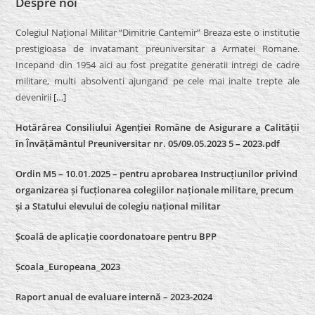
Despre noi
Colegiul Naţional Militar “Dimitrie Cantemir” Breaza este o institutie
prestigioasa de invatamant preuniversitar a Armatei Romane.
Incepand din 1954 aici au fost pregatite generatii intregi de cadre
militare, multi absolventi ajungand pe cele mai inalte trepte ale
devenirii
[…]
Hotărârea Consiliului Agenției Române de Asigurare a Calității
în Învățământul Preuniversitar nr. 05/09.05.2023 5 – 2023.pdf
Ordin M5 – 10.01.2025 – pentru aprobarea Instrucțiunilor privind
organizarea și fucționarea colegiilor naționale militare, precum
și a Statului elevului de colegiu național militar
Școală de aplicație coordonatoare pentru BPP
Școala_Europeana_2023
Raport anual de evaluare internă – 2023-2024