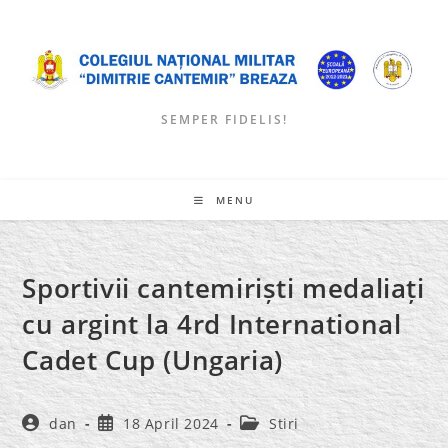
Skip
to
content
SEMPER FIDELIS!
MENU
Sportivii cantemiriști medaliați
cu argint la 4rd International
Cadet Cup (Ungaria)
Post
Post
Post
dan
18 April 2024
Stiri
author:
published:
category: