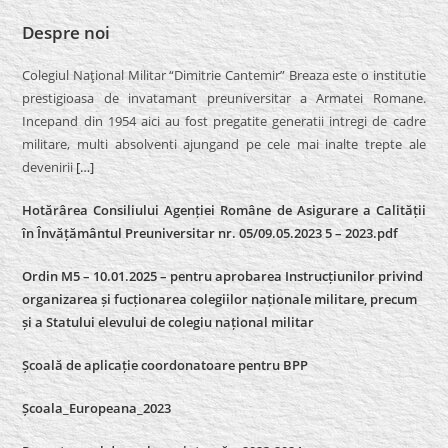
Despre noi
Colegiul Naţional Militar “Dimitrie Cantemir” Breaza este o institutie
prestigioasa de invatamant preuniversitar a Armatei Romane.
Incepand din 1954 aici au fost pregatite generatii intregi de cadre
militare, multi absolventi ajungand pe cele mai inalte trepte ale
devenirii
[…]
Hotărârea Consiliului Agenției Române de Asigurare a Calității
în Învățământul Preuniversitar nr. 05/09.05.2023 5 – 2023.pdf
Ordin M5 – 10.01.2025 – pentru aprobarea Instrucțiunilor privind
organizarea și fucționarea colegiilor naționale militare, precum
și a Statului elevului de colegiu național militar
Școală de aplicație coordonatoare pentru BPP
Școala_Europeana_2023