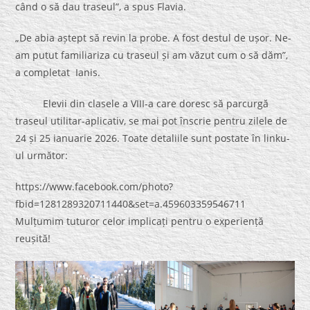
când o să dau traseul”, a spus Flavia.
„De abia aștept să revin la probe. A fost destul de ușor. Ne-
am putut familiariza cu traseul și am văzut cum o să dăm”,
a completat Ianis.
Elevii din clasele a VIII-a care doresc să parcurgă
traseul utilitar-aplicativ, se mai pot înscrie pentru zilele de
24 și 25 ianuarie 2026. Toate detaliile sunt postate în linku-
ul următor:
https://www.facebook.com/photo?
fbid=1281289320711440&set=a.459603359546711
Mulțumim tuturor celor implicați pentru o experiență
reușită!