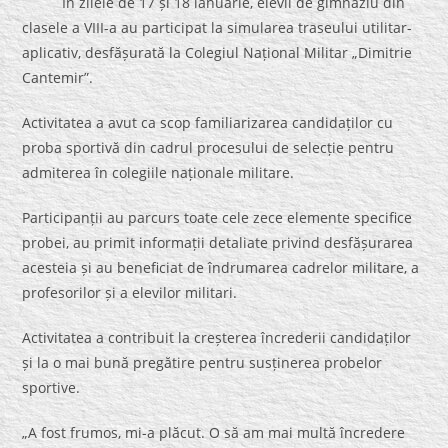
În zilele de 17 și 18 ianuarie, elevii de gimnaziu din
clasele a VIII-a au participat la simularea traseului utilitar-
aplicativ, desfășurată la Colegiul Național Militar „Dimitrie
Cantemir”.
Activitatea a avut ca scop familiarizarea candidaților cu
proba sportivă din cadrul procesului de selecție pentru
admiterea în colegiile naționale militare.
Participanții au parcurs toate cele zece elemente specifice
probei, au primit informații detaliate privind desfășurarea
acesteia și au beneficiat de îndrumarea cadrelor militare, a
profesorilor și a elevilor militari.
Activitatea a contribuit la creșterea încrederii candidaților
și la o mai bună pregătire pentru susținerea probelor
sportive.
„A fost frumos, mi-a plăcut. O să am mai multă încredere