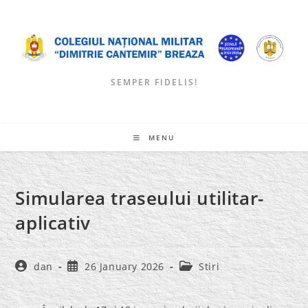
Skip
to
content
SEMPER FIDELIS!
MENU
Simularea traseului utilitar-
aplicativ
Post
Post
Post
dan
26 January 2026
Stiri
author:
published:
category: