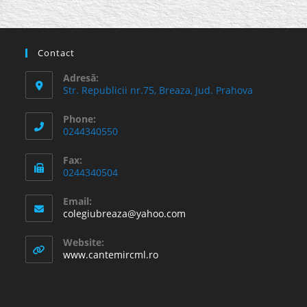
Contact
Adresă:
Str. Republicii nr.75, Breaza, Jud. Prahova
Phone:
0244340550
Fax:
0244340504
Email:
Opens
colegiubreaza@yahoo.com
in
your
Website:
application
www.cantemircml.ro