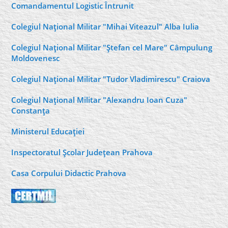
Comandamentul Logistic Întrunit
Colegiul Naţional Militar "Mihai Viteazul" Alba Iulia
Colegiul Naţional Militar "Ştefan cel Mare" Câmpulung
Moldovenesc
Colegiul Naţional Militar "Tudor Vladimirescu" Craiova
Colegiul Naţional Militar "Alexandru Ioan Cuza"
Constanţa
Ministerul Educaţiei
Inspectoratul Şcolar Judeţean Prahova
Casa Corpului Didactic Prahova