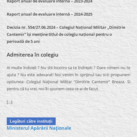
Raport anual de evaluare internă – 2023-2024
Raport anual de evaluare internă –
2024-2025
Decizia nr. 554/27.06.2024 – Colegiul Național Militar „Dimitrie
Cantemir” își menține titlul de colegiu național pentru o
perioadă de 5 ani
Admiterea în colegiu
Ai multe îndoieli ? Nu stii încotro sa te îndrepti ? Oare nimeni nu te
ajuta ? Nu este adevarat! Noi venim în sprijinul tau si-ti propunem
optiunea: Colegiul Naţional Militar “Dimitrie Cantemir” Breaza. Si
pentru că tu vrei, noi îti spunem ceea ce ai de facut.
[…]
Legături către instituţii
Ministerul Apărării Naţionale