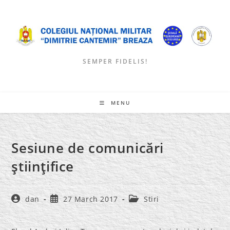
Skip
to
content
SEMPER FIDELIS!
MENU
Sesiune de comunicări
ştiinţifice
Post
Post
Post
dan
27 March 2017
Stiri
author:
published:
category: