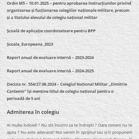
Ordin M5 – 10.01.2025 – pentru aprobarea Instrucțiunilor privind
organizarea și fucționarea colegiilor naționale militare, precum
și a Statului elevului de colegiu național militar
Școală de aplicație coordonatoare pentru BPP
Școala_Europeana_2023
Raport anual de evaluare internă – 2023-2024
Raport anual de evaluare internă –
2024-2025
Decizia nr. 554/27.06.2024 – Colegiul Național Militar „Dimitrie
Cantemir” își menține titlul de colegiu național pentru o
perioadă de 5 ani
Admiterea în colegiu
Ai multe îndoieli ? Nu stii încotro sa te îndrepti ? Oare nimeni nu te
ajuta ? Nu este adevarat! Noi venim în sprijinul tau si-ti propunem