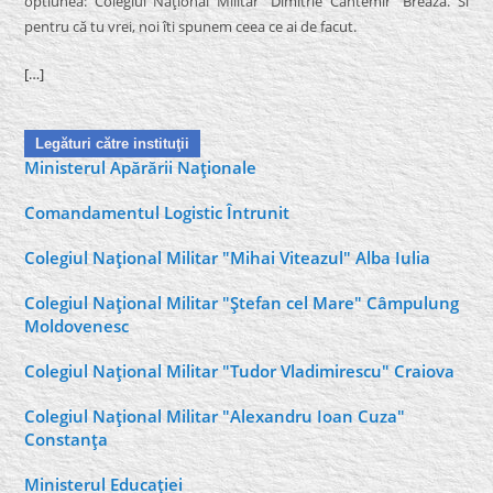
optiunea: Colegiul Naţional Militar “Dimitrie Cantemir” Breaza. Si
pentru că tu vrei, noi îti spunem ceea ce ai de facut.
[…]
Legături către instituţii
Ministerul Apărării Naţionale
Comandamentul Logistic Întrunit
Colegiul Naţional Militar "Mihai Viteazul" Alba Iulia
Colegiul Naţional Militar "Ştefan cel Mare" Câmpulung
Moldovenesc
Colegiul Naţional Militar "Tudor Vladimirescu" Craiova
Colegiul Naţional Militar "Alexandru Ioan Cuza"
Constanţa
Ministerul Educaţiei