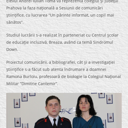
Elevul Andrei Iulian Toma va reprezenta colegiul şi judeţul
Prahova la faza naţională a Sesiunii de comunicări
ştiinţifice, cu lucrarea “Un părinte informat, un copil mai
sănătos”.
Studiul lucrării s-a realizat în parteneriat cu Centrul şcolar
de educaţie incluzivă, Breaza, având ca temă Sindromul
Down.
Proiectul comunicării, a bibliografiei, cât şi a investigaţiei
ştiinţifice s-a făcut sub atenta îndrumare a doamnei
Ramona Burloiu, profesoară de biologie la Colegiul Naţional
Militar “Dimitrie Cantemir”.