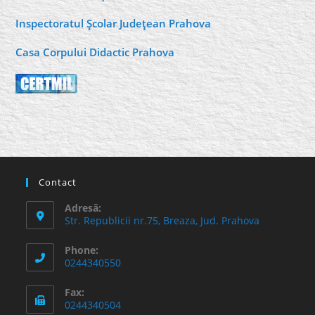
Inspectoratul Şcolar Judeţean Prahova
Casa Corpului Didactic Prahova
Contact
Adresă:
Str. Republicii nr.75, Breaza, Jud. Prahova
Phone:
0244340550
Fax:
0244340504