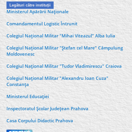
Legături către instituţii
Ministerul Apărării Naţionale
Comandamentul Logistic Întrunit
Colegiul Naţional Militar "Mihai Viteazul" Alba Iulia
Colegiul Naţional Militar "Ştefan cel Mare" Câmpulung
Moldovenesc
Colegiul Naţional Militar "Tudor Vladimirescu" Craiova
Colegiul Naţional Militar "Alexandru Ioan Cuza"
Constanţa
Ministerul Educaţiei
Inspectoratul Şcolar Judeţean Prahova
Casa Corpului Didactic Prahova