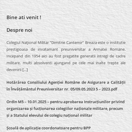
Bine ati venit !
Despre noi
Colegiul Naţional Militar “Dimitrie Cantemir” Breaza este o institutie
prestigioasa de invatamant preuniversitar a Armatei Romane.
Incepand din 1954 aici au fost pregatite generatii intregi de cadre
militare, multi absolventi ajungand pe cele mai inalte trepte ale
devenirii
[…]
Hotărârea Consiliului Agenției Române de Asigurare a Calității
în Învățământul Preuniversitar nr. 05/09.05.2023 5 – 2023.pdf
Ordin M5 – 10.01.2025 – pentru aprobarea Instrucțiunilor privind
organizarea și fucționarea colegiilor naționale militare, precum
și a Statului elevului de colegiu național militar
Școală de aplicație coordonatoare pentru BPP