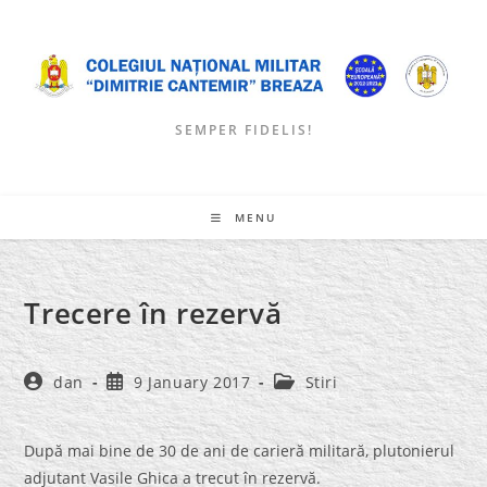
Skip
to
content
SEMPER FIDELIS!
MENU
Trecere în rezervă
Post
Post
Post
dan
9 January 2017
Stiri
author:
published:
category:
După mai bine de 30 de ani de carieră militară, plutonierul
adjutant Vasile Ghica a trecut în rezervă.