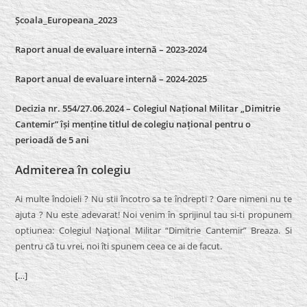
Școala_Europeana_2023
Raport anual de evaluare internă – 2023-2024
Raport anual de evaluare internă –
2024-2025
Decizia nr. 554/27.06.2024 – Colegiul Național Militar „Dimitrie
Cantemir” își menține titlul de colegiu național pentru o
perioadă de 5 ani
Admiterea în colegiu
Ai multe îndoieli ? Nu stii încotro sa te îndrepti ? Oare nimeni nu te
ajuta ? Nu este adevarat! Noi venim în sprijinul tau si-ti propunem
optiunea: Colegiul Naţional Militar “Dimitrie Cantemir” Breaza. Si
pentru că tu vrei, noi îti spunem ceea ce ai de facut.
[…]