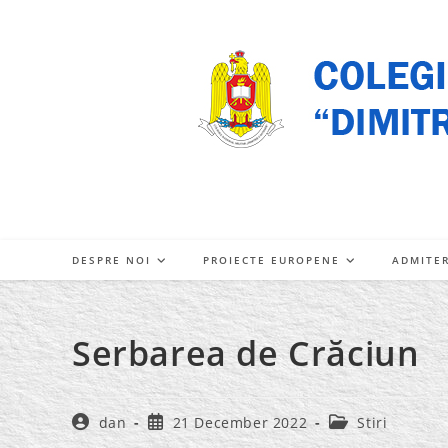
Skip
to
content
DESPRE NOI
PROIECTE EUROPENE
ADMITE
Serbarea de Crăciun
Post
Post
Post
dan
21 December 2022
Stiri
author:
published:
category: