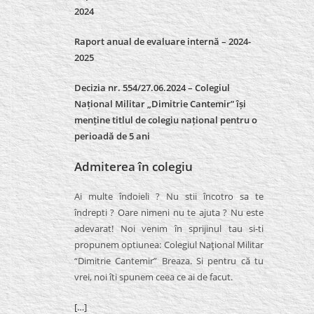
2024
Raport anual de evaluare internă –
2024-
2025
Decizia nr. 554/27.06.2024 – Colegiul
Național Militar „Dimitrie Cantemir” își
menține titlul de colegiu național pentru o
perioadă de 5 ani
Admiterea în colegiu
Ai multe îndoieli ? Nu stii încotro sa te
îndrepti ? Oare nimeni nu te ajuta ? Nu este
adevarat! Noi venim în sprijinul tau si-ti
propunem optiunea: Colegiul Naţional Militar
“Dimitrie Cantemir” Breaza. Si pentru că tu
vrei, noi îti spunem ceea ce ai de facut.
[…]