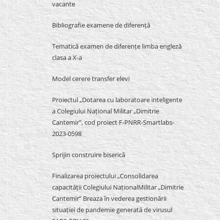
vacante
Bibliografie examene de diferență
Tematică examen de diferențe limba engleză
clasa a X-a
Model cerere transfer elevi
Proiectul „Dotarea cu laboratoare inteligente
a Colegiului Național Militar „Dimitrie
Cantemir”, cod proiect F-PNRR-Smartlabs-
2023-0598
Sprijin construire biserică
Finalizarea proiectului „Consolidarea
capacității Colegiului NaționalMilitar „Dimitrie
Cantemir” Breaza în vederea gestionării
situației de pandemie generată de virusul