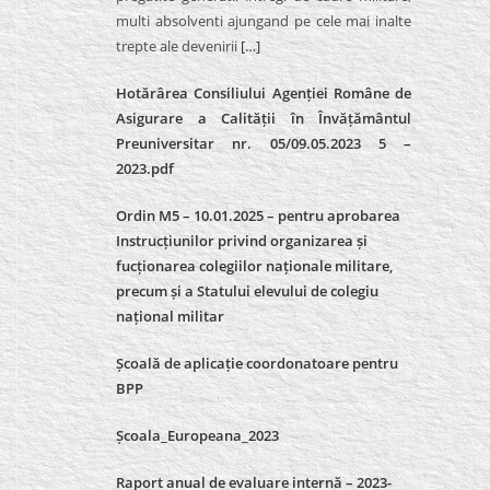
multi absolventi ajungand pe cele mai inalte
trepte ale devenirii
[…]
Hotărârea Consiliului Agenției Române de
Asigurare a Calității în Învățământul
Preuniversitar nr. 05/09.05.2023 5 –
2023.pdf
Ordin M5 – 10.01.2025 – pentru aprobarea
Instrucțiunilor privind organizarea și
fucționarea colegiilor naționale militare,
precum și a Statului elevului de colegiu
național militar
Școală de aplicație coordonatoare pentru
BPP
Școala_Europeana_2023
Raport anual de evaluare internă – 2023-