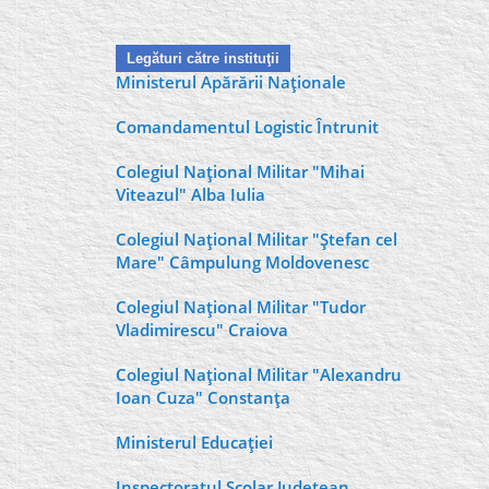
Legături către instituţii
Ministerul Apărării Naţionale
Comandamentul Logistic Întrunit
Colegiul Naţional Militar "Mihai
Viteazul" Alba Iulia
Colegiul Naţional Militar "Ştefan cel
Mare" Câmpulung Moldovenesc
Colegiul Naţional Militar "Tudor
Vladimirescu" Craiova
Colegiul Naţional Militar "Alexandru
Ioan Cuza" Constanţa
Ministerul Educaţiei
Inspectoratul Şcolar Judeţean