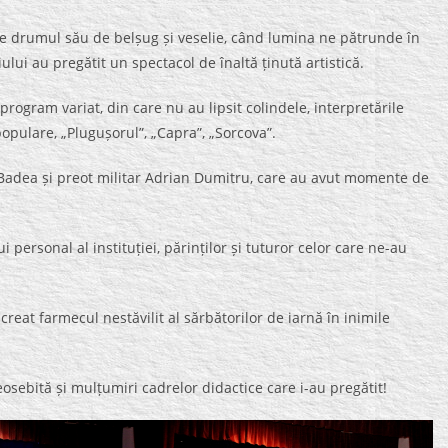
ște drumul său de belșug și veselie, când lumina ne pătrunde în
giului au pregătit un spectacol de înaltă ținută artistică.
program variat, din care nu au lipsit colindele, interpretările
opulare, „Plugușorul”, „Capra”, „Sorcova”.
u Badea și preot militar Adrian Dumitru, care au avut momente de
 personal al instituției, părinților și tuturor celor care ne-au
 creat farmecul nestăvilit al sărbătorilor de iarnă în inimile
deosebită și mulțumiri cadrelor didactice care i-au pregătit!