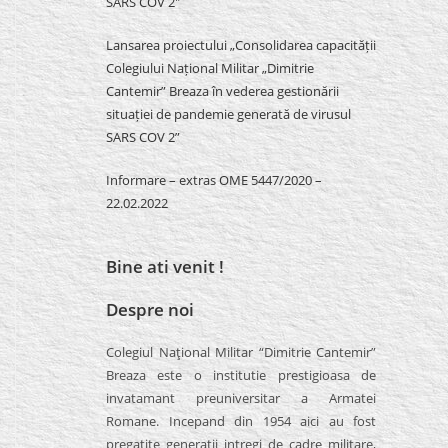
SARS COV 2″
Lansarea proiectului „Consolidarea capacității
Colegiului Național Militar „Dimitrie
Cantemir” Breaza în vederea gestionării
situației de pandemie generată de virusul
SARS COV 2”
Informare – extras OME 5447/2020 –
22.02.2022
Bine ati venit !
Despre noi
Colegiul Naţional Militar “Dimitrie Cantemir”
Breaza este o institutie prestigioasa de
invatamant preuniversitar a Armatei
Romane. Incepand din 1954 aici au fost
pregatite generatii intregi de cadre militare,