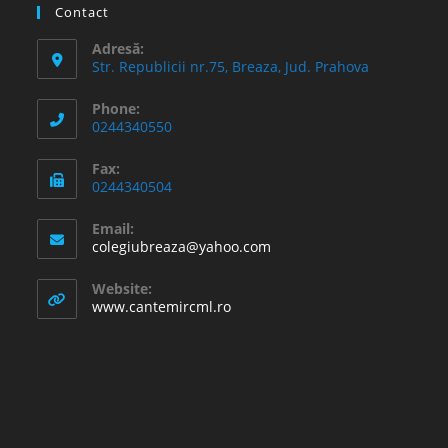
Contact
Adresă:
Str. Republicii nr.75, Breaza, Jud. Prahova
Phone:
0244340550
Fax:
0244340504
Email:
Opens
colegiubreaza@yahoo.com
in
your
Website:
application
www.cantemircml.ro