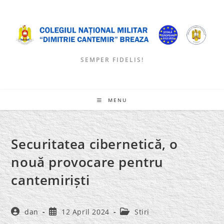
Skip
to
content
SEMPER FIDELIS!
MENU
Securitatea cibernetică, o
nouă provocare pentru
cantemiriști
Post
Post
Post
dan
12 April 2024
Stiri
author:
published:
category: