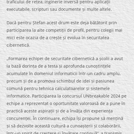
traficului de rețea, inginerie inversă pentru aplicații
executabile, scripturi sau documente și multe altele.
Dacă pentru Ștefan acest drum este deja bătătorit prin
participarea la alte competiții de profil, pentru colegii mai
mici este ocazia de a crește și evolua în securitatea
cibernetică.
„Formarea echipei de securitate cibernetică a școlii a avut
la bază dorința de a testa și aprofunda cunoștințele
acumulate în domeniul informaticii într-un cadru amplu,
precum și de a promova schimbul de idei și pasiunea
comună pentru tehnica calculatoarelor și sistemele
informatice. Participarea la concursul UNbreakable 2024 pe
echipe a reprezentat o oportunitate valoroasă de a pune în
practică aceste aspirații și de a învăța din experiența
concurenței. În continuare, echipa își propune să mențină
și să dezvolte această cultură a cunoașterii și colaborării,
într-un spirit de creștere și învățare continuă”, a transmis