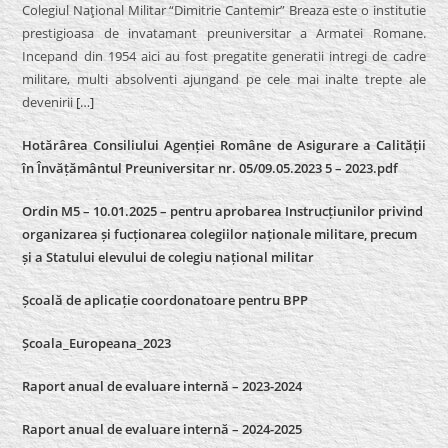
Colegiul Naţional Militar “Dimitrie Cantemir” Breaza este o institutie
prestigioasa de invatamant preuniversitar a Armatei Romane.
Incepand din 1954 aici au fost pregatite generatii intregi de cadre
militare, multi absolventi ajungand pe cele mai inalte trepte ale
devenirii
[…]
Hotărârea Consiliului Agenției Române de Asigurare a Calității
în Învățământul Preuniversitar nr. 05/09.05.2023 5 – 2023.pdf
Ordin M5 – 10.01.2025 – pentru aprobarea Instrucțiunilor privind
organizarea și fucționarea colegiilor naționale militare, precum
și a Statului elevului de colegiu național militar
Școală de aplicație coordonatoare pentru BPP
Școala_Europeana_2023
Raport anual de evaluare internă – 2023-2024
Raport anual de evaluare internă –
2024-2025