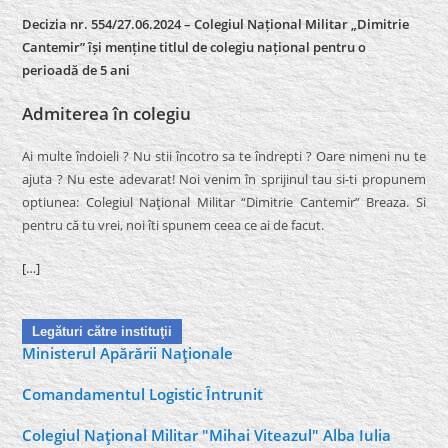
Decizia nr. 554/27.06.2024 – Colegiul Național Militar „Dimitrie
Cantemir” își menține titlul de colegiu național pentru o
perioadă de 5 ani
Admiterea în colegiu
Ai multe îndoieli ? Nu stii încotro sa te îndrepti ? Oare nimeni nu te
ajuta ? Nu este adevarat! Noi venim în sprijinul tau si-ti propunem
optiunea: Colegiul Naţional Militar “Dimitrie Cantemir” Breaza. Si
pentru că tu vrei, noi îti spunem ceea ce ai de facut.
[…]
Legături către instituţii
Ministerul Apărării Naţionale
Comandamentul Logistic Întrunit
Colegiul Naţional Militar "Mihai Viteazul" Alba Iulia