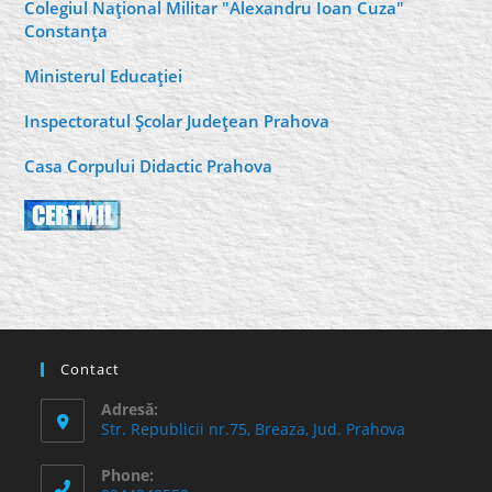
Colegiul Naţional Militar "Alexandru Ioan Cuza"
Constanţa
Ministerul Educaţiei
Inspectoratul Şcolar Judeţean Prahova
Casa Corpului Didactic Prahova
Contact
Adresă:
Str. Republicii nr.75, Breaza, Jud. Prahova
Phone: