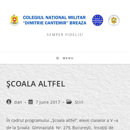
Skip
to
content
SEMPER FIDELIS!
MENU
ŞCOALA ALTFEL
Post
Post
Post
dan
7 June 2017
Stiri
author:
published:
category:
În cadrul programului „Şcoala altfel”, elevii claselor a V –a
de la Şcoala Gimnazială Nr. 279, Bucureşti, însoţiţi de